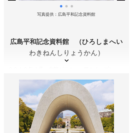
所在地／広島県広島市中区大手町 1-10
お問い合わせ／082-504-2390(都市整備局 緑化推進部
写真提供：広島平和記念資料館
緑政課 企画管理係)
広島平和記念資料館 （ひろしまへい
わきねんしりょうかん）
２０１９年４月、本館がリニューアルオープン。
「８月６日のヒロシマ」ゾーン、「被爆者」ゾーン
など貴重な実物資料を中心とした原子爆弾による惨
状を世界中の人々に伝える数多くの資料を公開して
います。
広島県広島市
入館金／大人200円、大人(65歳以上)100円(年齢確認可
能な公的証明書が必要)、高校生100円、中学生以下無