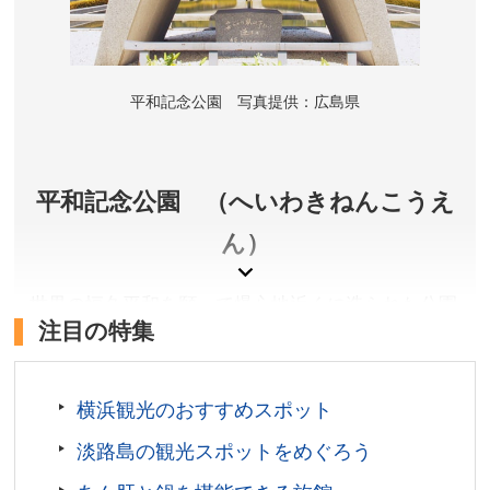
料
開館時間／3月～11月は7:30～19:00(ただし8月5日、6
日は21:00まで) 12月～2月は7:30～18:00 ※入館は閉館
平和記念公園 写真提供：広島県
30分前まで
休館日／12月30・31日(情報資料室は12月29日～1月1
日閉室)、展示入替期間(2月中旬から3日間）
アクセス／JR広島駅より路面電車(宮島口・江波方面行)
平和記念公園 （へいわきねんこうえ
で「原爆ドーム前」下車すぐ
ん）
所在地／広島県広島市中区中島町1-2
お問い合わせ／082-241-4004
世界の恒久平和を願って爆心地近くに造られた公園
広島平和記念資料館 公式サイト
注目の特集
には、世界遺産に登録されている原爆ドームや広島
平和記念資料館などの施設があり、平和への願いで
鳴らされる平和の鐘の音は、「残したい日本の音風
横浜観光のおすすめスポット
景１００選」にも選出されています。
淡路島の観光スポットをめぐろう
広島県広島市