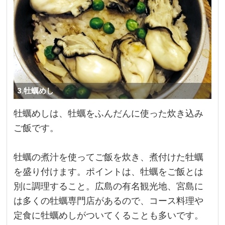
3.牡蠣めし
牡蠣めしは、牡蠣をふんだんに使った炊き込み
ご飯です。
牡蠣の煮汁を使ってご飯を炊き、煮付けた牡蠣
を盛り付けます。ポイントは、牡蠣をご飯とは
別に調理すること。広島の有名観光地、宮島に
は多くの牡蠣専門店があるので、コース料理や
定食に牡蠣めしがついてくることも多いです。