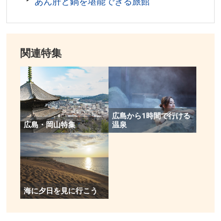
あん肝と鍋を堪能できる旅館
料金／無料
営業時間／終日
アクセス／JR広島駅より路面電車(宮島口・江波方面行)
で「原爆ドーム前」下車すぐ。
関連特集
所在地／広島県広島市中区中島町1
お問い合わせ／082-504-2390(都市整備局 緑化推進部
緑政課 企画管理係)
広島から1時間で行ける
広島・岡山特集
温泉
海に夕日を見に行こう