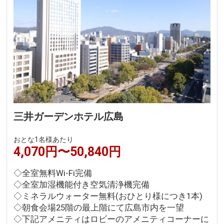
三井ガーデンホテル広島
おとな1名様あたり
4,070円〜50,840円
◇全室無料Wi-Fi完備
◇全室加湿機能付き空気清浄機完備
◇ミネラルウォーター無料(おひとり様につき1本)
◇朝食会場25階の最上階にて広島市内を一望
◇下記アメニティはロビーのアメニティコーナーに