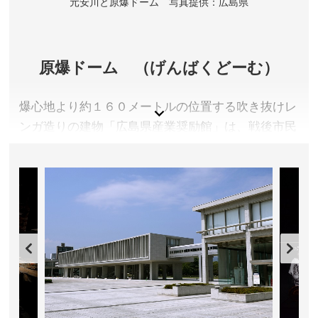
元安川と原爆ドーム 写真提供：広島県
原爆ドーム （げんばくどーむ）
爆心地より約１６０メートルの位置する吹き抜けレ
ンガ造りの建物「広島県産業奨励館」は、戦後市民
が呼び始めた「原爆ドーム」と名前を変え、１９９
６年ユネスコ世界文化遺産に登録された。恒久平和
の大切さを世界に訴えるシンボルになっている。
広島県広島市
料金／無料 ※入場できる施設ではありませんので、外
からの見学になります。
営業時間／終日
アクセス／JR広島駅より路面電車(宮島口・江波方面行)
で「原爆ドーム前」下車すぐ