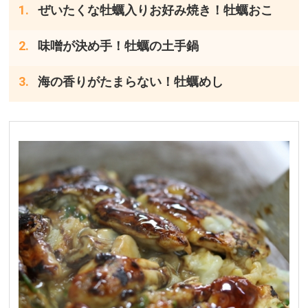
ぜいたくな牡蠣入りお好み焼き！牡蠣おこ
味噌が決め手！牡蠣の土手鍋
海の香りがたまらない！牡蠣めし