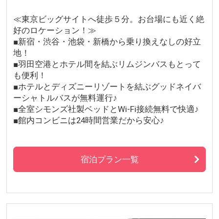
≪東京ビッグサイトへ徒歩５分。お台場にも近く絶
好のロケーション！≫
■新宿・渋谷・池袋・新橋から乗り換えなしの好立
地！
■羽田空港とホテル間を結ぶリムジンバスもとって
も便利！
■ホテルとディズニーリゾートを結ぶグッドネイバ
ーシャトルバスが無料運行♪
■全室シモンズ社製ベッドとWi-Fi接続無料で快適♪
■館内コンビニは24時間営業だから安心♪
宿泊プラン一覧