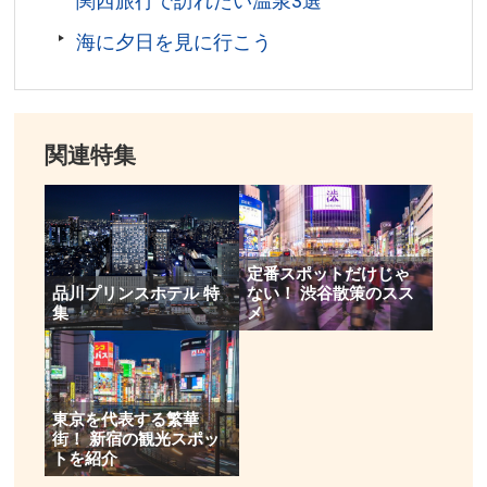
関西旅行で訪れたい温泉3選
海に夕日を見に行こう
関連特集
定番スポットだけじゃ
品川プリンスホテル 特
ない！ 渋谷散策のスス
集
メ
東京を代表する繁華
街！ 新宿の観光スポッ
トを紹介