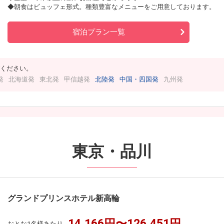
◆朝食はビュッフェ形式。種類豊富なメニューをご用意しております。
宿泊プラン一覧
ください。
発
北海道発
東北発
甲信越発
北陸発
中国・四国発
九州発
東京・品川
グランドプリンスホテル新高輪
14,166円〜126,451円
おとな1名様あたり