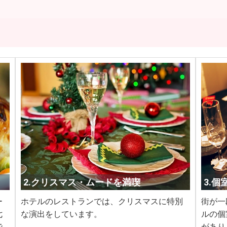
2.クリスマス・ムードを満喫
3.
ー
ホテルのレストランでは、クリスマスに特別
街が一
七
な演出をしています。
ルの個
で
があり