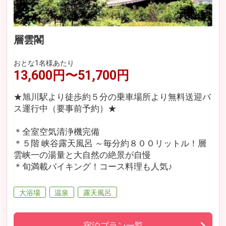
層雲閣
おとな1名様あたり
13,600円〜51,700円
★旭川駅より徒歩約５分の乗車場所より無料送迎バ
ス運行中（要事前予約）★
＊全室空気清浄機完備
＊５階 峡谷露天風呂 ～毎分約８００リットル！層
雲峡一の湯量と大自然の絶景が自慢
＊旬満載バイキング！コース料理も人気♪
大浴場
温泉
露天風呂
宿泊プラン一覧