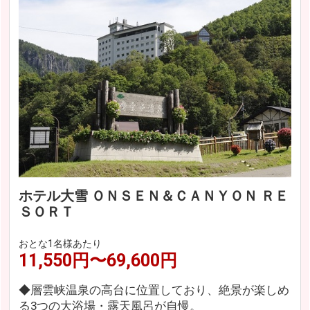
ホテル大雪 ＯＮＳＥＮ＆ＣＡＮＹＯＮ ＲＥ
ＳＯＲＴ
おとな1名様あたり
11,550円〜69,600円
◆層雲峡温泉の高台に位置しており、絶景が楽しめ
る3つの大浴場・露天風呂が自慢。