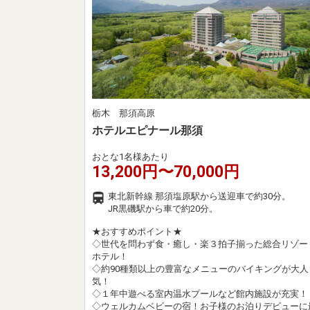
栃木 那須高原
ホテルエピナール那須
おとな1名様あたり
13,200円〜70,000円
東北新幹線 那須塩原駅から送迎車で約30分。
JR黒磯駅から車で約20分。
★おすすめポイント★
◇世代を問わず食・癒し・楽３拍子揃った総合リゾー
ホテル！
◇約90種類以上の豊富なメニューのバイキングが大人
気！
◇１年中遊べる室内温水プールなど館内施設が充実！
◇ウェルカムベビーの宿！お子様のお泊りデビューに