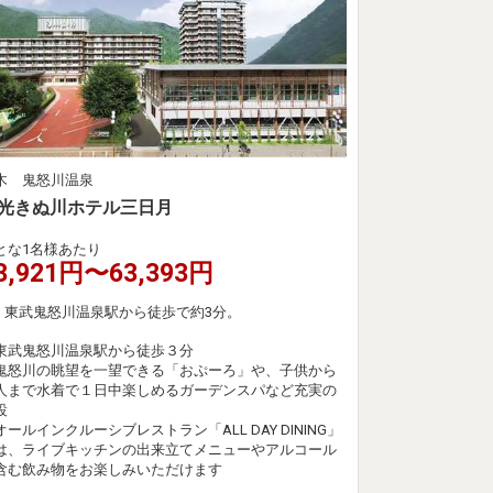
木 鬼怒川温泉
光きぬ川ホテル三日月
とな1名様あたり
3,921円〜63,393円
東武鬼怒川温泉駅から徒歩で約3分。
東武鬼怒川温泉駅から徒歩３分
鬼怒川の眺望を一望できる「おぷーろ」や、子供から
人まで水着で１日中楽しめるガーデンスパなど充実の
設
オールインクルーシブレストラン「ALL DAY DINING」
は、ライブキッチンの出来立てメニューやアルコール
含む飲み物をお楽しみいただけます