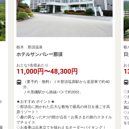
栃木 那須温泉
栃
ホテルサンバレー那須
日
おとな1名様あたり
お
11,000円〜48,300円
1
（要予約・無料）ＪＲ那須塩原駅から送迎車で約40
分。
◇
ＪＲ黒磯駅から路線バスで約30分。
◇
ト
★おすすめ ポイント★
大
◇那須岳に抱かれた広大な敷地で最高の休日を過ごす高
施
原リゾート！
◇
◇趣の異なった9つの館が点在！お客さまの旅のスタイル
で
でチョイス
を
最
◇お食事は出来立てを味わえるオーダーバイキング！