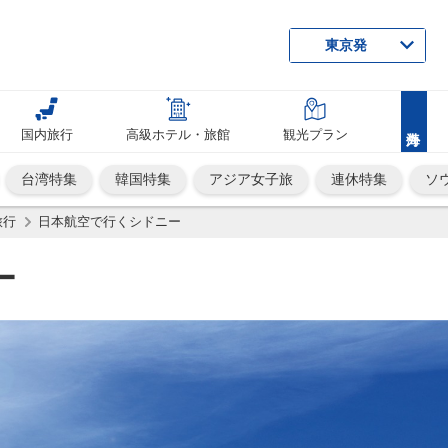
東京発
国内旅行
高級ホテル・旅館
観光プラン
台湾特集
韓国特集
アジア女子旅
連休特集
ソ
旅行
日本航空で行くシドニー
ー