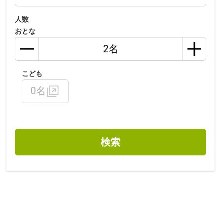
人数
おとな
こども
0名
検索