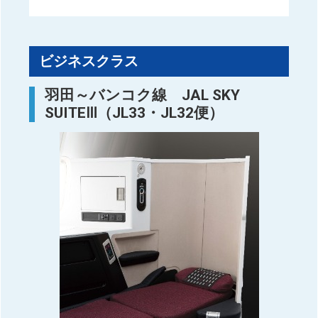
ビジネスクラス
羽田～バンコク線 JAL SKY
SUITEⅢ（JL33・JL32便）