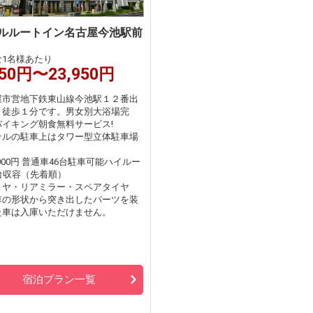
ルルートイン名古屋今池駅前
な1名様あたり
250円〜23,950円
屋市営地下鉄東山線今池駅１２番出
り徒歩１分です。男女別大浴場完
バイキング朝食無料サービス!
テルの駐車上はタワー型立体駐車場
。
1000円 普通車46台駐車可能ハイルー
台収容（先着順）
リヤ・リアミラー・スペアタイヤ
車の形状から突き出したパーツを装
た車は入庫いただけません。
宿泊プラン一覧