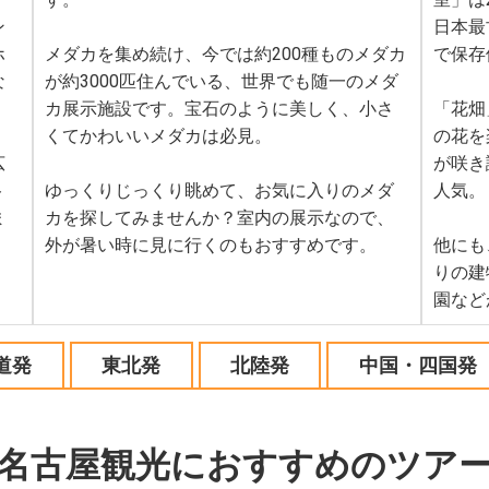
ン
日本最
ホ
メダカを集め続け、今では約200種ものメダカ
で保存
な
が約3000匹住んでいる、世界でも随一のメダ
カ展示施設です。宝石のように美しく、小さ
「花畑
くてかわいいメダカは必見。
の花を
広
が咲き
ト
ゆっくりじっくり眺めて、お気に入りのメダ
人気。
ま
カを探してみませんか？室内の展示なので、
外が暑い時に見に行くのもおすすめです。
他にも
りの建
園など
道発
東北発
北陸発
中国・四国発
名古屋観光におすすめのツア