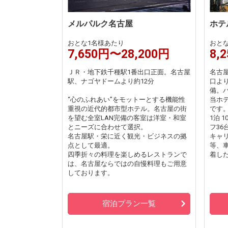
メルパルク名古屋
ホテ
おとな1名様あたり
おと
7,650円〜28,200円
8,
ＪＲ・地下鉄千種駅1番出口正面。名古屋
名古
駅、ナゴヤドームより約12分
口よ
備。
“心のふれあい”をモットーとする機能性
当ホ
重視の近代的都市型ホテル。名古屋の街
です
を望む全室LAN完備の客室は洋室・和室
1泊 
とニーズに合わせて選択。
フ36
名古屋駅・栄に近く観光・ビジネスの拠
キャ
点として最適。
等、
四季折々の料理を楽しめるレストランで
着し
は、名古屋ならではの自慢料理もご用意
しております。
宿泊プラン一覧