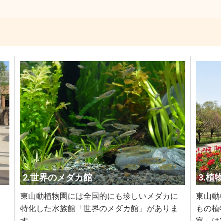
2.世界のメダカ館
3.
、
東山動植物園には全国的にも珍しいメダカに
東山動
特化した水族館「世界のメダカ館」がありま
もの植
す。
室」は