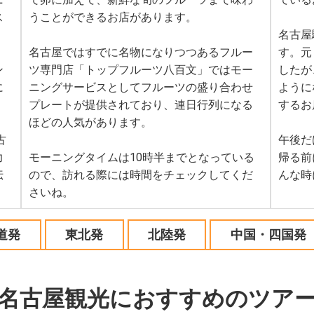
ス
うことができるお店があります。
名古屋
名古屋ではすでに名物になりつつあるフルー
す。元
ン
ツ専門店「トップフルーツ八百文」ではモー
したが
に
ニングサービスとしてフルーツの盛り合わせ
ように
プレートが提供されており、連日行列になる
するお
ほどの人気があります。
古
午後だ
力
モーニングタイムは10時半までとなっている
帰る前
伝
ので、訪れる際には時間をチェックしてくだ
んな時
さいね。
道発
東北発
北陸発
中国・四国発
名古屋観光におすすめのツア