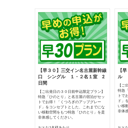
【早３０】三交イン名古屋新幹線
【早
口 シングル １・２名１室 2
ル 
日間
【ご
特急
【ご出発日の３０日前申込限定プラン】
トで
特急「ひのとり」と名古屋の宿泊がセッ
ド」
トでお得！「くつろぎのアップグレー
い移
ド」をコンセプトとした、これまでにな
非体
い移動空間をもつ特急「ひのとり」を是
非体感してください。
おとな1名様あたり
おと