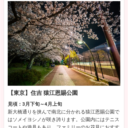
【東京】住吉 猿江恩賜公園
見頃：3月下旬～4月上旬
新大橋通りを挟んで南北に分かれる猿江恩賜公園で
はソメイヨシノが咲き誇ります。公園内にはテニス
コートや遊具もあり、ファミリーのお花見におすす