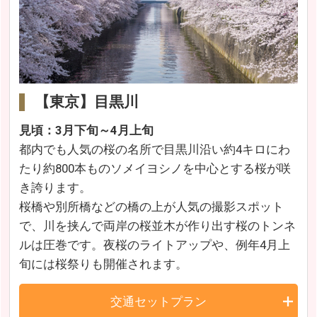
【東京】目黒川
見頃：3月下旬～4月上旬
都内でも人気の桜の名所で目黒川沿い約4キロにわ
たり約800本ものソメイヨシノを中心とする桜が咲
き誇ります。
桜橋や別所橋などの橋の上が人気の撮影スポット
で、川を挟んで両岸の桜並木が作り出す桜のトンネ
ルは圧巻です。夜桜のライトアップや、例年4月上
旬には桜祭りも開催されます。
交通セットプラン