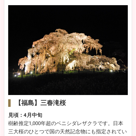
【福島】三春滝桜
見頃：4月中旬
樹齢推定1,000年超のベニシダレザクラです。日本
三大桜のひとつで国の天然記念物にも指定されてい