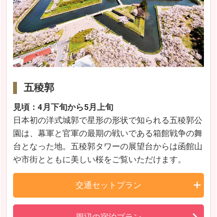
五稜郭
見頃：4月下旬から5月上旬
日本初の洋式城郭で星形の形状で知られる五稜郭公
園は、幕軍と官軍の最期の戦いである箱館戦争の舞
台となった地。五稜郭タワーの展望台からは函館山
や市街とともに美しい桜をご覧いただけます。
交通セットプラン
周辺の宿泊プラン