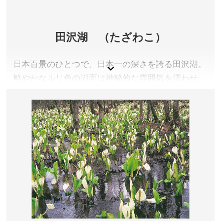
田沢湖 （たざわこ）
日本百景のひとつで、日本一の深さを誇る田沢湖。
鮮やかなルリ色の湖面は神秘的な雰囲気を漂わせ、
周囲とのコントラストが美しい景色をさらに豊かに
します。伝説の美少女、辰子姫をモデルとした金色
に輝く「たつこ像」は、田沢湖を代表するシンボル
です。
秋田県仙北市
アクセス／田沢湖駅より羽後交通バス(田沢湖畔行)で約
15分、終点より徒歩すぐ。
所在地／田沢湖潟字搓湖
お問い合わせ／0187-43-2111(仙北市田沢湖観光情報