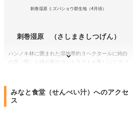
センター「フォレイク)
刺巻湿原 ミズバショウ群生地（4月頃）
刺巻湿原 （さしまきしつげん）
ハンノキ林に囲まれた湿地帯約３ヘクタールに純白
の花（苞）と緑の葉のコントラストが美しいミズバ
ショウが咲き誇ります。木道が整備されており、ミ
ズバショウを間近で楽しむことができるほか、ザゼ
ンソウやカタクリの花も湿原に彩を添え、花の共演
みなと食堂（せんべい汁）へのアクセ
をお楽しみいただけます。
ス
秋田県仙北市
アクセス／JR田沢湖線 刺巻駅より徒歩約15分。JR田沢
湖駅または角館駅より羽後交通バス(角館・田沢湖線)で
「刺巻駅前」バス停下車、徒歩約15分。