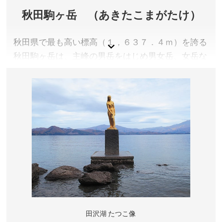
秋田駒ヶ岳 （あきたこまがたけ）
秋田県で最も高い標高（１，６３７．４ｍ）を誇る
秋田駒ヶ岳は、主峰の男岳をはじめ男女岳、女岳な
どからなり、山頂からは鳥海山や岩手山などの雄大
な山並み、ルリ色に輝く田沢湖が一望できる抜群の
眺望と、北日本一といわれる高山植物が見られる山
として毎年多くの登山者で賑わいます。
秋田県仙北市
アクセス／JR田沢湖駅より羽後交通バス(駒ヶ岳線)で
「駒ヶ岳八合目」バス停下車、「阿弥陀池」まで徒歩約
60分(所要時間約120分)
所在地／秋田県仙北市田沢湖生保内駒ケ岳
お問い合わせ／0187-43-2111(仙北市田沢湖観光情報
センター「フォレイク」)
田沢湖 たつこ像