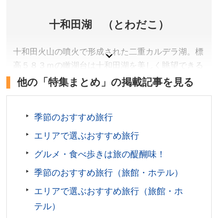
十和田湖 （とわだこ）
十和田火山の噴火で形成された二重カルデラ湖。標
高５８３ｍの瞰湖台は十和田湖を美しく眺望できる
展望所のひとつです。
他の「特集まとめ」の掲載記事を見る
青森県十和田市
アクセス(瞰湖台まで)／JR新青森駅よりJRバスで約2時
季節のおすすめ旅行
間50分「下宇樽部」バス停下車、徒歩約45分
エリアで選ぶおすすめ旅行
お問い合わせ／017-722-5080（青森県観光国際交流機
構 観光産業振興グループ）
グルメ・食べ歩きは旅の醍醐味！
季節のおすすめ旅行（旅館・ホテル）
エリアで選ぶおすすめ旅行（旅館・ホ
テル）