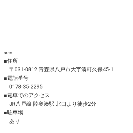
所在地／秋田県仙北市田沢湖刺巻
お問い合わせ／0187-43-2111(仙北市田沢湖観光情報
センター「フォレイク」)
src=
■住所
〒031-0812 青森県八戸市大字湊町久保45-1
■電話番号
0178-35-2295
■電車でのアクセス
JR八戸線 陸奥湊駅 北口より徒歩2分
■駐車場
あり