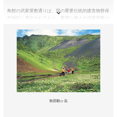
角館の武家屋敷通りは、国の重要伝統的建造物群保
存地区に選定されており、重厚な構えの武家屋敷が
建ち並びます。季節ごとに美しい景色が広がる角館
ですが、桜の花が咲く春は訪れる多くの人々を魅了
します。
秋田県仙北市
アクセス／JR角館駅より徒歩約20分
所在地／角館町表町上丁～東勝楽丁
お問い合わせ／0187-54-2700(仙北市観光情報センタ
ー「角館駅前蔵」)
秋田駒ヶ岳