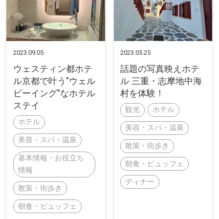
2023.09.05
2023.05.25
ウェスティン都ホテ
話題の写真映えホテ
ル京都で叶う"ウェル
ル 三重・志摩地中海
ビーイング"なホテル
村を体験！
ステイ
観光
ホテル
ホテル
美容・スパ・温泉
美容・スパ・温泉
散策・街歩き
基本情報・お役立ち
朝食・ビュッフェ
情報
ディナー
散策・街歩き
朝食・ビュッフェ