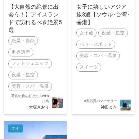
【大自然の絶景に出
女子に嬉しいアジア
会う！】アイスラン
旅3選【ソウル･台湾･
ドで訪れるべき絶景5
香港】
選
女子旅
夜景・星空
絶景・自然
パワースポット
世界遺産
美容・スパ・温泉
フォトジェニック
スイーツ
夜景・星空
美容・スパ・温泉
写真の腕をあげたいWEB
担当
A型気質のマーケター
大塚さおり
神田まき
タイ