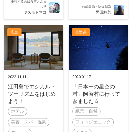
重視するのは食事と水ま
わり
商品企画・販促担当
ヤスモトマコ
黒田純菜
広島
長野県
2022.11.11
2020.01.17
江田島でエシカル・
「日本一の星空の
ツーリズムをはじめ
村」阿智村に行って
よう！
きました☆
ホテル
絶景・自然
美容・スパ・温泉
フォトジェニック