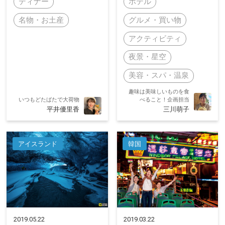
ディナー
ホテル
名物・お土産
グルメ・買い物
アクティビティ
夜景・星空
美容・スパ・温泉
趣味は美味しいものを食
いつもどたばたで大荷物
べること！企画担当
平井優里香
三川萌子
アイスランド
韓国
2019.05.22
2019.03.22