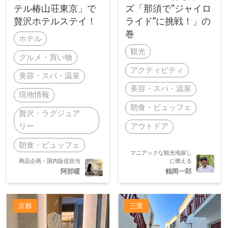
テル椿山荘東京」で
ズ「那須で“ジャイロ
贅沢ホテルステイ！
ライド”に挑戦！」の
巻
ホテル
観光
グルメ・買い物
アクティビティ
美容・スパ・温泉
美容・スパ・温泉
現地情報
朝食・ビュッフェ
贅沢・ラグジュア
リー
アウトドア
朝食・ビュッフェ
マニアックな観光地探し
商品企画・国内販促担当
に燃える
阿部暖
鶴岡一郎
京都
三重