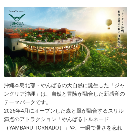
「斎場御嶽」(南城市)
沖縄の地底に広がる神秘的な鍾乳
洞「玉泉洞」(南城市)
鍾乳洞が崩れてできた太古の谷
「ガンガラーの谷」(南城市)
那覇空港から約10分で到着するリ
ゾート「瀬長島ウミカジテラス」
(豊見城市)
沖縄本島北部・やんばるの大自然に誕生した「ジャ
過去の歴史を深く学べる「ひめゆ
ングリア沖縄」は、自然と冒険が融合した新感覚の
りの塔・ひめゆり平和祈念資料
テーマパークです。
館」(糸満市)
2026年4月にオープンした森と風が融合するスリル
19の工房が集まる陶芸家たちの活
満点のアトラクション「やんばるトルネード
動拠点「やちむんの里」(読谷村)
（YAMBARU TORNADO）」や、一瞬で暑さを忘れ