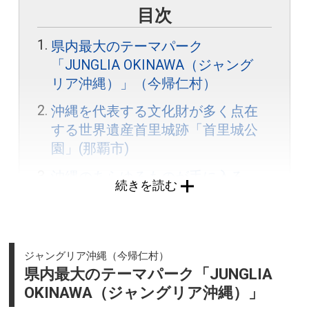
目次
県内最大のテーマパーク
「JUNGLIA OKINAWA（ジャング
リア沖縄）」（今帰仁村）
沖縄を代表する文化財が多く点在
する世界遺産首里城跡「首里城公
園」(那覇市)
沖縄のあらゆるものが手に入る
続きを読む
「那覇市国際通り商店街」(那覇
市)
沖縄を代表する、古来より語り継
ジャングリア沖縄（今帰仁村）
がれる祈りの聖地「波上宮」(那覇
県内最大のテーマパーク「JUNGLIA
市)
OKINAWA（ジャングリア沖縄）」
琉球王国の歴史が感じられる聖地