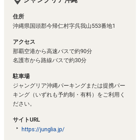
る大人気の水族館「沖縄美ら海水
族館」(本部町)
住所
かつて北部の守りを固めていた、
沖縄県国頭郡今帰仁村字呉我山553番地1
沖縄人の心の拠り所「今帰仁城
アクセス
跡」(今帰仁村)
那覇空港から高速バスで約90分
沖縄の美しい海の上を渡ることが
名護市から路線バスで約30分
できる橋「古宇利大橋」(今帰仁
村)
駐車場
沖縄の自然が堪能できるリゾート
ジャングリア沖縄パーキングまたは提携パー
島「古宇利島」(今帰仁村)
キング（いずれも予約制・有料）をご利用く
ださい。
番外編：エリア別 おすすめホテル
サイトURL
https://junglia.jp/