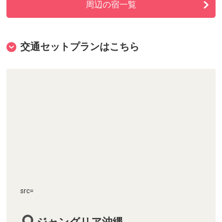
周辺の宿一覧
楽しめる「ビオスの丘」(うるま
市)
エメラルドグリーンの海が楽しめ
交通セットプランはこちら
る「伊計ビーチ」(うるま市)
東シナ海と草原と岸壁が作りだし
た絶景が楽しめる「万座毛」(恩納
村)
幻想的な青の洞窟で有名！ マリン
アクティビティも楽しめる「真栄
田岬」(恩納村)
美しい青い海に囲まれた、おしゃ
れカフェの集まる島「屋我地島」
src=
(名護市)
400群体のサンゴの展示が楽しめ
ジャングリア沖縄