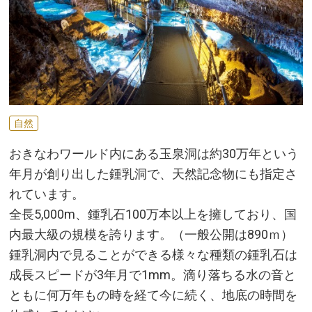
自然
おきなわワールド内にある玉泉洞は約30万年という
年月が創り出した鍾乳洞で、天然記念物にも指定さ
れています。
全長5,000m、鍾乳石100万本以上を擁しており、国
内最大級の規模を誇ります。（一般公開は890ｍ）
鍾乳洞内で見ることができる様々な種類の鍾乳石は
成長スピードが3年月で1mm。滴り落ちる水の音と
ともに何万年もの時を経て今に続く、地底の時間を