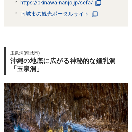
https://okinawa-nanjo.jp/sefa/
南城市の観光ポータルサイト
玉泉洞(南城市)
沖縄の地底に広がる神秘的な鍾乳洞
「玉泉洞」