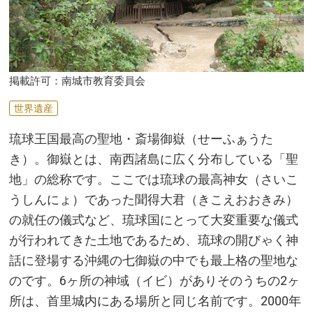
掲載許可：南城市教育委員会
世界遺産
琉球王国最高の聖地・斎場御嶽（せーふぁうた
き）。御嶽とは、南西諸島に広く分布している「聖
地」の総称です。ここでは琉球の最高神女（さいこ
うしんにょ）であった聞得大君（きこえおおきみ）
の就任の儀式など、琉球国にとって大変重要な儀式
が行われてきた土地であるため、琉球の開びゃく神
話に登場する沖縄の七御嶽の中でも最上格の聖地な
のです。6ヶ所の神域（イビ）がありそのうちの2ヶ
所は、首里城内にある場所と同じ名前です。2000年