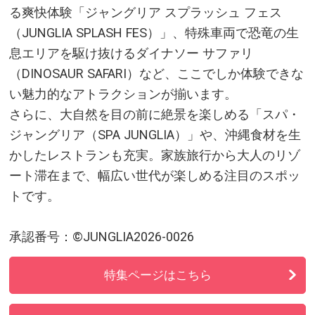
ゆったりとしたリゾートタウンを
る爽快体験「ジャングリア スプラッシュ フェス
楽しむなら「北谷公園サンセット
（JUNGLIA SPLASH FES）」、特殊車両で恐竜の生
ビーチ」(北谷町)
息エリアを駆け抜けるダイナソー サファリ
（DINOSAUR SAFARI）など、ここでしか体験できな
沖縄でアメリカンな雰囲気を楽し
い魅力的なアトラクションが揃います。
みたいならここ「美浜アメリカン
ビレッジ」(北谷町)
さらに、大自然を目の前に絶景を楽しめる「スパ・
ジャングリア（SPA JUNGLIA）」や、沖縄食材を生
自然や地形を利用した美しい城の
かしたレストランも充実。家族旅行から大人のリゾ
跡「世界遺産 中城城跡」(北中城
ート滞在まで、幅広い世代が楽しめる注目のスポッ
村)
トです。
沖縄の大自然を全身で体感できる
景勝地「残波岬」(読谷村)
承認番号：©JUNGLIA2026-0026
自然の美しさを誇る難攻不落の城
特集ページはこちら
「勝連城跡」(うるま市)
湖水観賞舟で沖縄亜熱帯の自然を