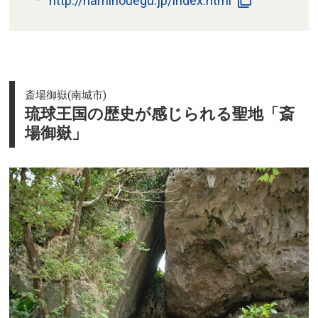
http://naminouegu.jp/index.html
斎場御嶽(南城市)
琉球王国の歴史が感じられる聖地「斎
場御嶽」