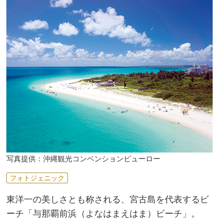
魚の海を満喫「新城海岸」
大自然と歴史を感じられる宮古島
の人々を支えた水源「盛加ガー」
トロピカルな植物とフルーツを堪
能できる「まいぱり宮古島熱帯果
樹園」
宮古の自然と風土をじっくり学べ
る「宮古島市総合博物館」
沖縄・宮古島ならではの物づくり
体験ができる「宮古島市体験工芸
写真提供：沖縄観光コンベンションビューロー
村」
フォトジェニック
ドライブで立ち寄りたい標高
98.2mの絶景休憩所「比嘉ロード
東洋一の美しさとも称される、宮古島を代表するビ
パーク」
ーチ「与那覇前浜（よなはまえはま）ビーチ」。