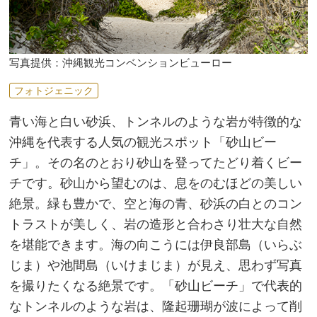
写真提供：沖縄観光コンベンションビューロー
フォトジェニック
青い海と白い砂浜、トンネルのような岩が特徴的な
沖縄を代表する人気の観光スポット「砂山ビー
チ」。その名のとおり砂山を登ってたどり着くビー
チです。砂山から望むのは、息をのむほどの美しい
絶景。緑も豊かで、空と海の青、砂浜の白とのコン
トラストが美しく、岩の造形と合わさり壮大な自然
を堪能できます。海の向こうには伊良部島（いらぶ
じま）や池間島（いけまじま）が見え、思わず写真
を撮りたくなる絶景です。「砂山ビーチ」で代表的
なトンネルのような岩は、隆起珊瑚が波によって削