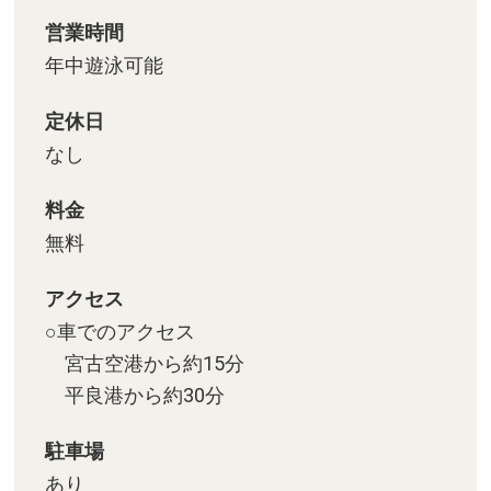
井」
営業時間
グルメも充実の、新鮮食材が手に
年中遊泳可能
入る地元住民の台所「宮古島市公
設市場」
定休日
なし
琉球王府の役人が利用したと伝わ
る、石積みが見事な洞井「大和
料金
井」
無料
ドイツの文化と宮古島の自然が合
わさる魅力「うえのドイツ文化
アクセス
村」
○車でのアクセス
宮古空港から約15分
宮古島と伊良部島を結ぶ、無料で
平良港から約30分
渡れる日本一長い橋「伊良部大
橋」
駐車場
絶景の人気ドライブスポット！宮
あり