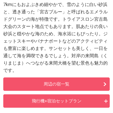
7kmにもおよぶきめ細やかで、雪のように白い砂浜
600余年の伝統“宮古上布”が手に
と、透き通った「宮古ブルー」と呼ばれるエメラル
入る「宮古島市伝統工芸品センタ
ドグリーンの海が特徴です。トライアスロン宮古島
ー」
大会のスタート地点でもあります。肌あたりの良い
宮古島産野菜やフルーツを直売
砂浜と穏やかな海のため、海水浴にもぴったり。ジ
「ファーマーズマーケットみやこ
ェットスキーやバナナボートなどのアクティビティ
「あたらす市場」」
も豊富に楽しめます。サンセットも美しく、一日を
普段着のまま海底へ、ありのまま
通して海を満喫できるでしょう。対岸の来間島（く
を観察する海の世界「宮古島海中
りまじま）へつながる来間大橋を望む景色も魅力的
公園」
です。
サンゴと熱帯魚に出会う。シュノ
周辺の宿一覧
ーケリングに人気のビーチ「吉野
海岸」
飛行機+宿泊セットプラン
おしゃれで機能的なセレクト食
器・雑貨が手に入る「おきなわ雑