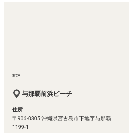
貨市場 わとわと」
宮古島のお土産・グルメ・島野菜
が豊富で人気「島の駅みやこ」
泡盛を古酒に導く洞窟貯蔵庫の見
学が人気、老舗の酒造所「多良
川」
1,600種以上の熱帯植物に囲まれ
て南国気分を満喫「宮古島市熱帯
src=
植物園」
沖縄を代表する景勝地！東シナ海
与那覇前浜ビーチ
と太平洋の紺碧を一望「東平安名
崎」
住所
〒906-0305 沖縄県宮古島市下地字与那覇
水の歴史と大切さを伝えてくれる
1199-1
県の有形民俗文化財「友利のあま