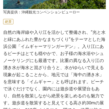
写真提供：沖縄観光コンベンションビューロー
絶景
自然の海岸線や入り江を活かして整備され、“光と水
と緑にあふれた豊かなまちづくり”をテーマとした海
浜公園「イムギャーマリンガーデン」。入り江にあ
るビーチはとても穏やかで、お子様の海水浴やシュ
ノーケリングにも最適です。比重の異なる入り江の
湧き水が海水と混ざり合うと、水がゆらいで見える
現象が起こることから、地元では「海中の湧き水」
を意味する「イムギャー」とも呼ばれます。ビーチ
で泳ぐだけでなく、園内には遊歩道や展望台もあ
り、自然を散策しながら絶景を楽しめるのも魅力で
す。遊歩道を散策すると見えてくる高さ約30mの展