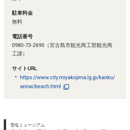
古ブルーの海を走る「来間大橋」
駐車料金
断崖絶壁の上から望む開放感あふ
無料
れる絶景「フナウサギバナタ展望
施設」
電話番号
グラデーションの海や来間大橋を
0980-73-2690（宮古島市観光商工部観光商
一望できる絶景スポット「竜宮城
工課）
展望台」
サイトURL
ダイバーの憧れ！水中でつながる
https://www.city.miyakojima.lg.jp/kanko/
コバルトブルーの2つの池「通り
池」
annai/beach.html
雪塩ミュージアム