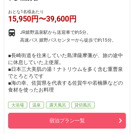
おとな1名様あたり
15,950円〜39,600円
JR嬉野温泉駅から送迎車で約5分。
高速バス 嬉野バスセンターから徒歩で約15分。
■長崎街道を往来していた島津薩摩藩が、旅の途中
に休息していた上使屋。
■日本三大美肌の湯！ナトリウムを多く含む重曹泉
でとろとろです
■海の幸、佐賀県を代表する佐賀牛や若楠豚などの
食材を使ったお料理
大浴場
温泉
露天風呂
貸切風呂
宿泊プラン一覧