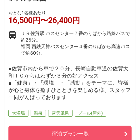
おとな1名様あたり
16,500円〜26,400円
ＪＲ佐賀駅 バスセンター７番のりばから路線バスで
約25分。
福岡 西鉄天神バスセンター４番のりばから高速バス
で約60分。
■佐賀市内から車で２０分、長崎自動車道の佐賀大
和ＩＣからはわずか３分の好アクセス
■「健康」・「環境」・「感動」をテーマに、皆様
が心と身体を癒すひとときを楽しめる様、スタッフ
一同がんばっております
大浴場
温泉
露天風呂
プール(屋外)
宿泊プラン一覧