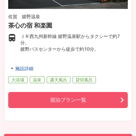
佐賀 嬉野温泉
茶心の宿 和楽園
ＪＲ西九州新幹線 嬉野温泉駅からタクシーで約7
分。
嬉野バスセンターから徒歩で約10分。
施設詳細
大浴場
温泉
露天風呂
貸切風呂
宿泊プラン一覧