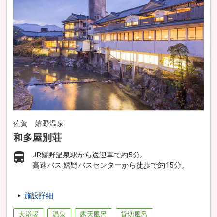
佐賀 嬉野温泉
和多屋別荘
JR嬉野温泉駅から送迎車で約5分。
高速バス 嬉野バスセンターから徒歩で約15分。
施設詳細
大浴場
温泉
露天風呂
貸切風呂