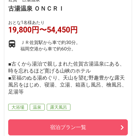
古湯温泉 ＯＮＣＲＩ
おとな1名様あたり
19,800円〜54,450円
ＪＲ佐賀駅から車で約30分。
福岡空港から車で約60分。
■古くから湯治で親しまれた佐賀古湯温泉にある、
時を忘れるほど寛げる山峡のホテル
■至福のぬる湯めぐり、天山を望む野趣豊かな露天
風呂をはじめ、寝湯、立湯、箱蒸し風呂、檜風呂、
足湯等
大浴場
温泉
露天風呂
宿泊プラン一覧