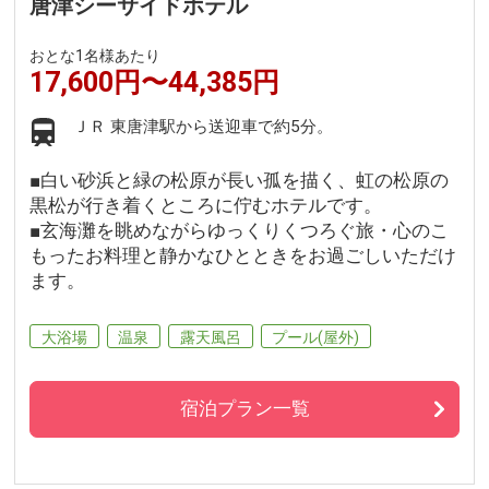
唐津シーサイドホテル
おとな1名様あたり
17,600円〜44,385円
ＪＲ 東唐津駅から送迎車で約5分。
■白い砂浜と緑の松原が長い孤を描く、虹の松原の
黒松が行き着くところに佇むホテルです。
■玄海灘を眺めながらゆっくりくつろぐ旅・心のこ
もったお料理と静かなひとときをお過ごしいただけ
ます。
大浴場
温泉
露天風呂
プール(屋外)
宿泊プラン一覧