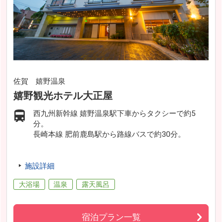
佐賀 嬉野温泉
嬉野観光ホテル大正屋
西九州新幹線 嬉野温泉駅下車からタクシーで約5
分。
長崎本線 肥前鹿島駅から路線バスで約30分。
施設詳細
大浴場
温泉
露天風呂
宿泊プラン一覧