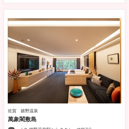
佐賀 嬉野温泉
萬象閣敷島