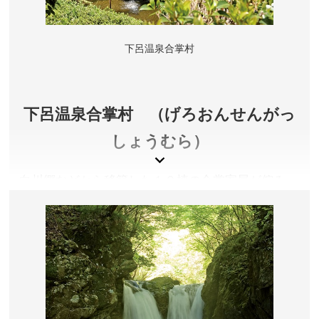
下呂温泉合掌村
下呂温泉合掌村 （げろおんせんがっ
しょうむら）
白川郷などから移築した１０棟の合掌家屋が佇み、
村内では様々な体験ができる他、人形歌舞伎「竹原
文楽」に関する資料の展示や足湯などもあります。
岐阜県下呂市
料金／大人（高校生以上）800円、小人（小・中学生）
400円
営業時間／8:30～17:00(最終入場受付16:30)、 12月31