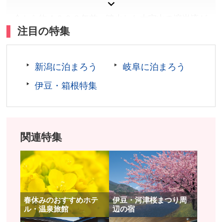
今から約４０００年前、噴火した大室山の溶岩流が
注目の特集
相模湾に流れ込み、海水に冷やされながら陸地へと
変化していったのが、現在の城ヶ崎海岸です。富士
箱根伊豆国立公園の中に位置し、”ジオサイト”とし
新潟に泊まろう
岐阜に泊まろう
ても貴重なこの海岸には、一度は見たい絶景や、歴
伊豆・箱根特集
史を味わう名所旧跡がたくさんあります。海岸線に
沿って「城ヶ崎ピクニカルコース」と呼ばれるハイ
キングコースが整備されているので、是非歩いてみ
てください。伊東市の有形文化財「三島神社」、黒
関連特集
船来航で設置された「砲台跡」、スリル満点の「門
脇つり橋」、絶景の「門脇埼灯台」など、ゆっくり
歩いて２時間程度。城ヶ崎海岸をまるごと楽しめる
こと間違いなしです。
春休みのおすすめホテ
伊豆・河津桜まつり周
ル・温泉旅館
辺の宿
城ヶ崎海岸の断崖絶壁に架けられた「門脇つり