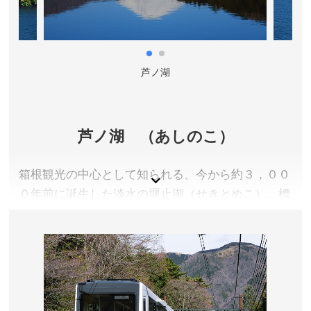
芦ノ湖
芦ノ湖 （あしのこ）
箱根観光の中心として知られる、今から約３，００
０年前に誕生した淡水の堰止湖（せきとめこ）。標
高７２４ｍに位置し、周囲１９Ｋｍ、面積６．９ｋ
㎡、最深部は４３．５ｍあります。箱根・元箱根・
桃源台のエリアを観光遊覧船が結んでいます。湖面
にうつる「逆さ富士」や、外輪山からの眺望も見事
です。