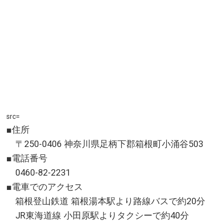
料金／コース・参加人数により変動します。詳しくは公
式サイトをご確認ください。 ※ツアー代金とは別に環
境維持協力金300円が必要です。
営業時間・定休日／詳しくは公式サイトをご確認くださ
い。
アクセス／JR高山線 飛騨小坂駅よりタクシーで約15分
※滝めぐりツアー及びアクティビティーお申し込みの方
は、駅〜がんだて公園間を無料送迎させていただきま
す。無料送迎をご希望の方はお申し込みの際にお伝えく
src=
ださい。
■住所
所在地／岐阜県下呂市小坂町
〒250-0406 神奈川県足柄下郡箱根町小涌谷503
お問い合わせ／0576-62-2215(NPO法人 飛騨小坂200
滝)
■電話番号
小坂の滝めぐり 公式サイト
0460-82-2231
■電車でのアクセス
箱根登山鉄道 箱根湯本駅より路線バスで約20分
JR東海道線 小田原駅よりタクシーで約40分