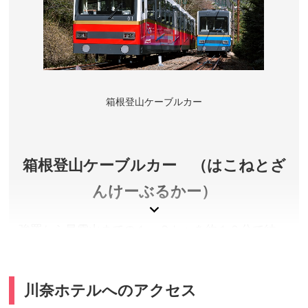
神奈川県足柄下郡箱根町
アクセス／【箱根・元箱根】箱根登山電車 箱根湯本駅
より箱根登山バス(箱根町港行き)で「元箱根港」または
「箱根町港」バス停下車。【桃源台】箱根登山電車 箱
根湯本駅より箱根登山バス(桃源台行き)で「桃源台」バ
ス停下車。東名高速道路 御殿場ICより車で約40分。
箱根登山ケーブルカー
所在地／神奈川県足柄下郡箱根町
お問い合わせ／0460-85-5700(箱根町総合観光案内所)
箱根登山ケーブルカー （はこねとざ
んけーぶるかー）
強羅から早雲山までの１．２ｋｍを約１０分で結
ぶ、歴史あるケーブルカー。２０２０年３月に新型
車両がデビュー。沿線の新緑や、紅葉に映えるデザ
インとなっています。大きな窓からは明星ヶ岳の雄
川奈ホテルへのアクセス
姿も望めます。