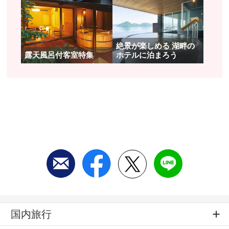
橋」。高さ約２３ｍ、８階建てのビルほどもある空
中を、海風を受けながら進んでいきます。足下はも
ちろん海…溶岩海岸に打ち付けられる迫力ある波し
絶景が楽しめる 湖畔の
ぶきを楽しみましょう。 戦隊シリーズやサスペン
露天風呂付客室特集
ホテルに泊まろう
スドラマののロケ地としても有名なこのつり橋。渡
った先には「門脇埼灯台」が待っています。
つり橋では余裕がなくて景色を楽しめなかった、と
いう方も「門脇埼灯台」でゆっくりと伊豆の絶景を
楽しんでください。高さ２４．９ｍのこの灯台は、
地上４ｍと１７ｍの場所に無料の展望台が設けられ
ていて、３６０度のパノラマ風景が楽しめます。晴
れていれば伊豆七島や天城連山まで見渡せて、青い
地球を実感できます。
国内旅行
静岡県伊東市
アクセス／伊豆急行・城ヶ崎海岸駅より徒歩約30分