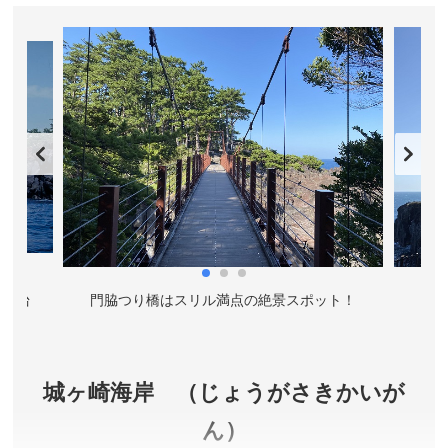
ｍで山頂まで（リフト）で上がると直径３００ｍの
噴火口跡がありこれを周囲する「お鉢めぐり」では
３６０度のパノラマが見られます。
静岡県伊東市
登山リフト料金(往復)／大人(中学生以上)1,000円、小人
(４才以上)500円
リフト営業時間／3月〜9月 9:00～17:00（下り最終
17:15）、10月〜2月 9:00～16:00（下り最終 16:15）
アクセス／伊豆高原駅より車で約12分。伊東駅より車
で約30分。
所在地／静岡県伊東市池672-2
埼灯台
門脇つり橋はスリル満点の絶景スポット！
お問合せ／0557-51-0258(大室山登山リフト)
城ヶ崎海岸 （じょうがさきかいが
ん）