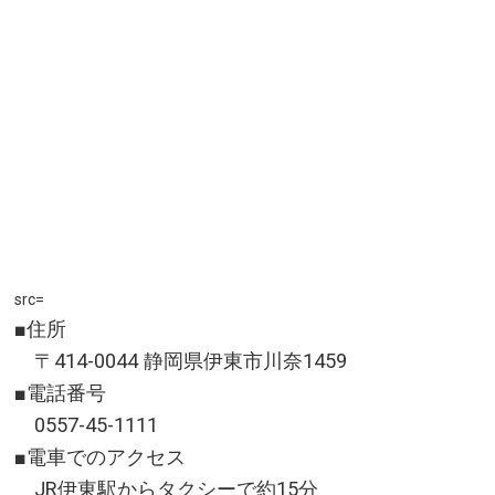
神奈川県足柄下郡箱根町
運賃／詳しくは公式サイトをご確認ください。
運行時間／詳しくは公式サイトをご確認ください。
アクセス／詳しくは公式サイトをご確認ください。
所在地／足柄下郡箱根町強羅
お問い合わせ／0465-32-6823(箱根登山鉄道鉄道部)
箱根登山ケーブルカー 公式サイト
src=
■住所
〒414-0044 静岡県伊東市川奈1459
■電話番号
0557-45-1111
■電車でのアクセス
JR伊東駅からタクシーで約15分