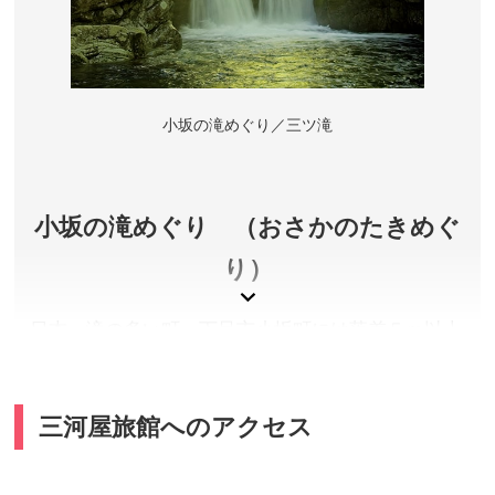
日、1月1日、2日は9:00～16:00
定休日／年中無休 ※一部施設臨時休業あり。
アクセス／JR下呂駅前、濃飛バスセンターより合掌村
線(合掌村・下呂交流会館行き)で「合掌村」バス停下
小坂の滝めぐり／三ツ滝
車、バス約6分または徒歩約20分 ※詳しくは公式サイ
トをご確認ください。
所在地／岐阜県下呂市森2369
お問い合わせ／0576-25-2239
小坂の滝めぐり （おさかのたきめぐ
下呂温泉合掌村 公式サイト
り）
日本一滝の多い町・下呂市小坂町には落差５ｍ以上
の滝が２１６もあります。「小坂の滝めぐり」のツ
アーでは気軽に楽しめるものから本格的なコースま
で、数多くのツアーをご用意しています。
三河屋旅館へのアクセス
岐阜県下呂市