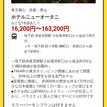
東京都心 赤坂・青山
ホテルニューオータニ
おとな1名様あたり
16,200円〜163,200円
地下鉄 赤坂見附駅 Ｄ紀尾井町口から徒歩で約3
分。
ＪＲ・地下鉄 四ツ谷駅 麹町口・赤坂口から徒
歩で約8分。
～地下鉄赤坂見附駅Ｄ紀尾井町口から徒歩約3分な
ど4駅6路線が徒歩圏内～
■1964年の東京オリンピック開催にあわせて開業
し、50年以上の歴史を誇る名門ホテル
■迎賓館に隣接し、約400年の歴史を誇る1万坪の広
大な日本庭園と100近くの一流ショップが並びます
■ホテル内には約40のレストラン・バーが出店して
おり、バラエティに富んだ味とサービスが評判です
※スーパーモンブランは付きません