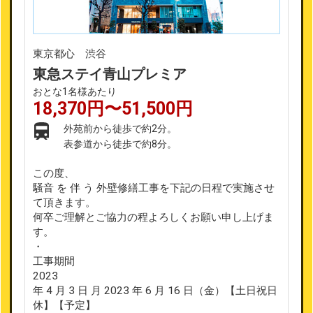
東京都心 渋谷
東急ステイ青山プレミア
おとな1名様あたり
18,370円〜51,500円
外苑前から徒歩で約2分。
表参道から徒歩で約8分。
この度、
騒音 を 伴 う 外壁修繕工事を下記の日程で実施させ
て頂きます。
何卒ご理解とご協力の程よろしくお願い申し上げま
す。
・
工事期間
2023
年 4 月 3 日 月 2023 年 6 月 16 日（金）【土日祝日
休】【予定】