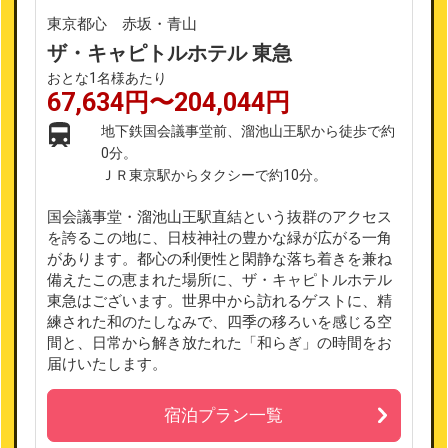
東京都心 赤坂・青山
ザ・キャピトルホテル 東急
おとな1名様あたり
67,634円〜204,044円
地下鉄国会議事堂前、溜池山王駅から徒歩で約
0分。
ＪＲ東京駅からタクシーで約10分。
国会議事堂・溜池山王駅直結という抜群のアクセス
を誇るこの地に、日枝神社の豊かな緑が広がる一角
があります。都心の利便性と閑静な落ち着きを兼ね
備えたこの恵まれた場所に、ザ・キャピトルホテル
東急はございます。世界中から訪れるゲストに、精
練された和のたしなみで、四季の移ろいを感じる空
間と、日常から解き放たれた「和らぎ」の時間をお
届けいたします。
宿泊プラン一覧