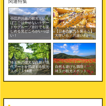
関連特集
小江戸川越の観光といえ
ばここは外せない！デー
トやグループ旅行でも楽
【日本の魅力を探そう】
しめる見どころがいっぱ
大学いも／川越いわた
い！
埼玉県の雄大な自然と現
代アートを満喫する観光
自然も遊びも満喫！
スポット14選
埼玉の観光スポット