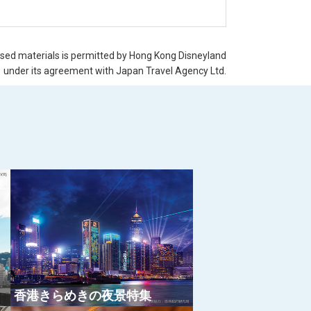
nsed materials is permitted by Hong Kong Disneyland
under its agreement with Japan Travel Agency Ltd.
香港きらめきの夜景特集