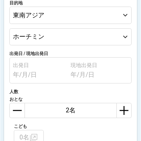
目的地
出発日 /
現地出発日
出発日
現地出発日
年/月/日
年/月/日
人数
おとな
こども
0名