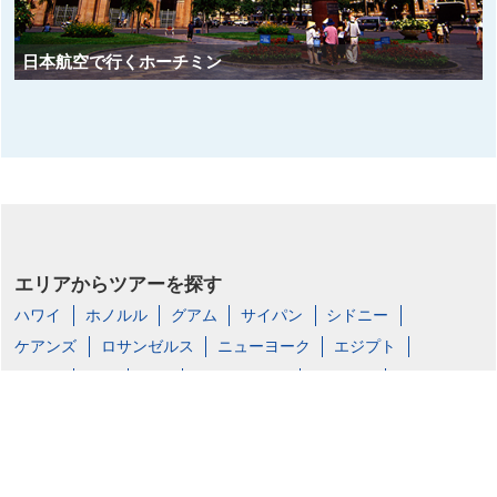
日本航空で行くホーチミン
エリアからツアーを探す
ハワイ
ホノルル
グアム
サイパン
シドニー
ケアンズ
ロサンゼルス
ニューヨーク
エジプト
ソウル
釜山
台湾
シンガポール
バンコク
ホーチミン
ダナン
ハノイ
バリ島
香港
香港ディズニーランド・リゾート
上海ディズニーリゾート
目的・テーマからツアーを探す