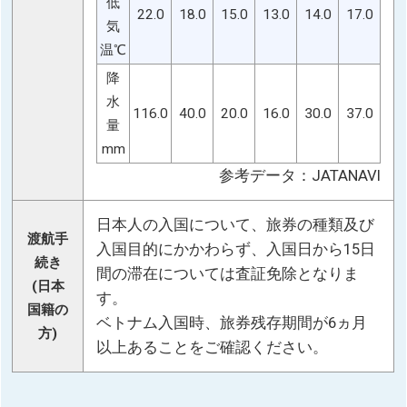
低
22.0
18.0
15.0
13.0
14.0
17.0
気
温℃
降
水
116.0
40.0
20.0
16.0
30.0
37.0
量
mm
参考データ：JATANAVI
日本人の入国について、旅券の種類及び
渡航手
入国目的にかかわらず、入国日から15日
続き
間の滞在については査証免除となりま
(日本
す。
国籍の
ベトナム入国時、旅券残存期間が6ヵ月
方)
以上あることをご確認ください。