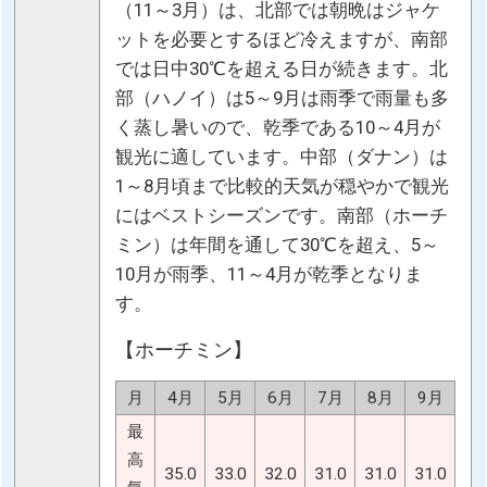
（11～3月）は、北部では朝晩はジャケ
ットを必要とするほど冷えますが、南部
では日中30℃を超える日が続きます。北
部（ハノイ）は5～9月は雨季で雨量も多
く蒸し暑いので、乾季である10～4月が
観光に適しています。中部（ダナン）は
1～8月頃まで比較的天気が穏やかで観光
にはベストシーズンです。南部（ホーチ
ミン）は年間を通して30℃を超え、5～
10月が雨季、11～4月が乾季となりま
す。
【ホーチミン】
月
4月
5月
6月
7月
8月
9月
最
高
35.0
33.0
32.0
31.0
31.0
31.0