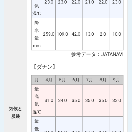
23.0
23.0
22.0
21.0
22.0
23.0
気
温℃
降
水
259.0
109.0
42.0
13.0
2.0
10.0
量
mm
参考データ：JATANAVI
【ダナン】
月
4月
5月
6月
7月
8月
9月
最
高
31.0
34.0
35.0
35.0
35.0
33.0
気
気候と
温℃
服装
最
低