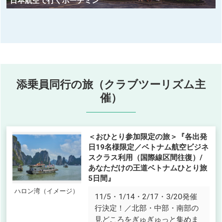
日本航空で行くホーチミン
添乗員同行の旅（クラブツーリズム主
催）
＜おひとり参加限定の旅＞『各出発
日19名様限定／ベトナム航空ビジネ
スクラス利用（国際線区間往復）/
あなただけの王道ベトナムひとり旅
5日間』
ハロン湾（イメージ）
11/5・1/14・2/17・3/20発催
行決定！／北部・中部・南部の
見どころをぎゅぎゅっと集めま