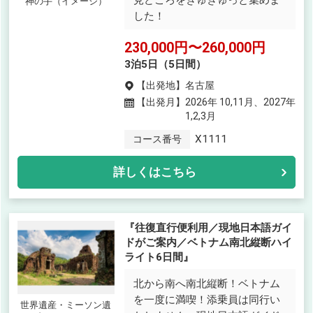
神の手（イメージ）
した！
230,000円〜260,000円
3泊5日（5日間）
【出発地】
名古屋
【出発月】
2026年 10,11月、2027年
1,2,3月
X1111
コース番号
詳しくはこちら
『往復直行便利用／現地日本語ガイ
ドがご案内／ベトナム南北縦断ハイ
ライト6日間』
北から南へ南北縦断！ベトナム
を一度に満喫！添乗員は同行い
世界遺産・ミーソン遺