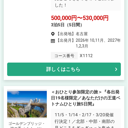
した！
500,000円〜530,000円
3泊5日（5日間）
【出発地】
名古屋
【出発月】
2026年 10,11月、2027年
1,2,3月
X1112
コース番号
詳しくはこちら
＜おひとり参加限定の旅＞『各出発
日19名様限定／あなただけの王道ベ
トナムひとり旅5日間』
11/5・1/14・2/17・3/20発催
行決定！／北部・中部・南部の
ゴールデンブリッジ・
見どころをぎゅぎゅっと集めま