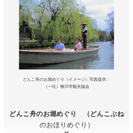
をわかりやすく紹介。日本に伝わってきた美しい文
化と芸術を堪能することができます。
福岡県太宰府市
観覧料(文化交流展)／大人700円、大学生350円、高校
生以下または18歳未満・満70歳以上は無料(生年月日が
わかるものをご提示ください。) ※特別展は別料金
開館時間／9:30～17:00(入館は16:30まで)、特別展開催
期間中の金曜・土曜は夜間開館 9:30～20:00(入館は
19:30まで) ※閉館時間は変更されることがあります。
どんこ舟のお堀めぐり（イメージ）写真提供：
＊夜間開館日も1階ミュージアムショップは17:00まで
（一社）柳川市観光協会
の営業です。
休館日／月曜日(月曜日が祝日・振替休日の場合は翌
日)、年末
アクセス／西鉄 太宰府駅より徒歩約10分。※詳しくは
どんこ舟のお堀めぐり （どんこぶね
公式サイトをご確認ください。
のおほりめぐり）
所在地／〒818-0118 福岡県太宰府市石坂4丁目7-2(太