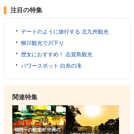
お問い合わせ／0120-336-092
注目の特集
柳川藩主立花邸 御花 公式サイト
デートのように旅行する 北九州観光
柳川観光で川下り
歴女におすすめ！ 志賀島観光
パワースポット 白糸の滝
関連特集
福岡一の歓楽街 中洲の