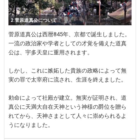
2.菅原道真公について
菅原道真公は西暦845年、京都で誕生しました。
一流の政治家や学者としての才覚を備えた道真
公は、宇多天皇に重用されます。
しかし、これに嫉妬した貴族の政略によって無
実の罪で太宰府に流され、生涯を終えました。
勅命によって社殿が建立。無実が証明され、道
真公に天満大自在天神という神様の爵位を贈ら
れてから、天神さまとして人々に崇められるよ
うになりました。