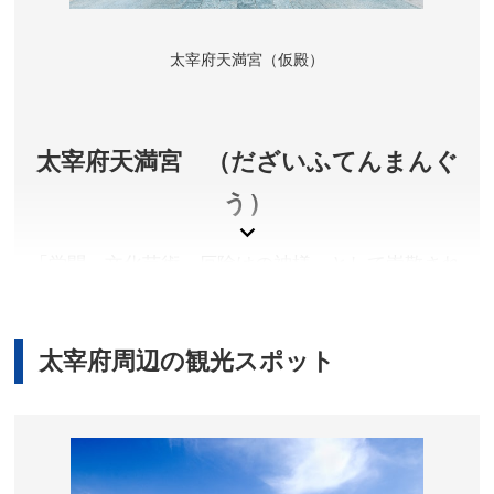
太宰府天満宮（仮殿）
太宰府天満宮 （だざいふてんまんぐ
う）
「学問・文化芸術・厄除けの神様」として崇敬され
る菅原道真公を祀る、全国約１０，０００社の天満
宮の総本宮。一年を通し、受験生をはじめとする約
１０００万人もの参拝者が訪れます。参道に土産店
太宰府周辺の観光スポット
が充実しているのも魅力です。多くのお店で売られ
ている小豆あん入りの餅菓子「梅ヶ枝餅」は太宰府
名物。焼きたてのおいしさは格別です。