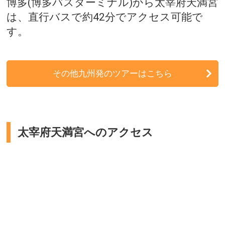
博多(博多バスターミナル)から太宰府天満宮
北陸発
は、直行バスで約42分でアクセス可能で
九州発
す。
周辺の宿泊施設
その他九州発のツアーはこちら
太宰府天満宮へのアクセス