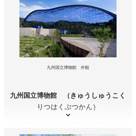
令和5年5月より約3年間の予定で、重要文化財「御本
殿」の大改修を行なっています。改修期間は御本殿前に
設けられた特別な「仮殿」でご参拝の皆さまをお迎えし
ています。詳しくは公式サイトをご確認ください。
福岡県太宰府市
拝観料／無料
開門時間／【開門】春分の日より6:00〜、秋分の日より
6:30〜 【閉門】4〜5月／9〜11月 〜19:00、6〜8月 〜
19:30、12〜3月 〜18:30 ※詳しくは公式サイトをご確
九州国立博物館 外観
認ください。
アクセス／西鉄 太宰府駅より徒歩約5分
所在地／福岡県太宰府市宰府4丁目7番1号
九州国立博物館 （きゅうしゅうこく
お問い合わせ／092-922-8225(9:00～17:00)
太宰府天満宮 公式サイト
りつはくぶつかん）
『文化交流展示』では旧石器時代から時代別に５つ
のテーマで日本とアジア諸地域との文化交流の歴史