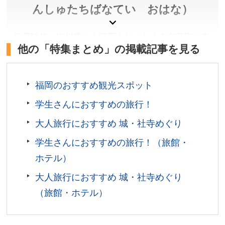
んしゅたちばなてい おはな）
江戸時代、柳川藩１１万石を治めた大名立花家の御
他の「特集まとめ」の掲載記事を見る
屋敷。敷地全体約７千坪が国の名勝「立花氏庭園」
に指定され、現在は明治４３年（１９１０）に立花
家１４代寛治伯爵によって建てられた伯爵邸と、庭
福岡のおすすめ観光スポット
園｢松濤園｣が１００年前の姿のまま残されていま
学生さんにおすすめの旅行！
す。現在も立花家により運営されており、歴代藩主
の甲冑などを展示した史料館を公開しています。
大人旅行におすすめ 城・社寺めぐり
学生さんにおすすめの旅行！（旅館・
福岡県柳川市
入園料／一般1,200円、高校生500円、小中学生400円
ホテル）
開園時間／10:00～16:00
大人旅行におすすめ 城・社寺めぐり
休館日／詳しくは公式サイトをご確認ください
（旅館・ホテル）
アクセス／西鉄 柳川駅よりバスで約15〜20分、タクシ
ーで約10分
所在地／福岡県柳川市新外町1