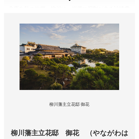
宰府天満宮横)
北原白秋の故郷・柳川は、縦横に掘割が走る詩情豊
お問い合わせ／050-5542-8600(ハローダイヤル 9:00～
かな水郷の町。旧城下町の風情あふれる中を船頭さ
20:00/年中無休)
九州国立博物館 公式サイト
んが巧みに舟を操ります。水面に映える柳の木や白
いなまこ壁など、旅情たっぷり。
福岡県柳川市
乗合舟料金／大人(中学生以上)1,800円～2,000円、小人
900円～1,000円 ※船会社により異なります。詳しく
は公式サイトをご確認ください。
営業時間／9:00頃～夕刻 ※船会社により異なります。
詳しくは公式サイトをご確認ください。
乗船場所／西鉄天神大牟田線 西鉄柳川駅から歩いて5～
柳川藩主立花邸 御花
10分の所に4カ所あります。
お問い合わせ／0944-74-0891(柳川市観光案内所)
どんこ舟のお堀めぐり 公式サイト
柳川藩主立花邸 御花 （やながわは