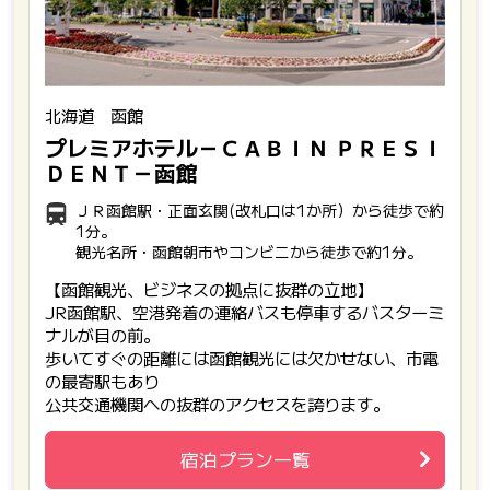
北海道 函館
プレミアホテル－ＣＡＢＩＮ ＰＲＥＳＩ
ＤＥＮＴ－函館
ＪＲ函館駅・正面玄関(改札口は1か所）から徒歩で約
1分。
観光名所・函館朝市やコンビニから徒歩で約1分。
【函館観光、ビジネスの拠点に抜群の立地】
JR函館駅、空港発着の連絡バスも停車するバスターミ
ナルが目の前。
歩いてすぐの距離には函館観光には欠かせない、市電
の最寄駅もあり
公共交通機関への抜群のアクセスを誇ります。
宿泊プラン一覧