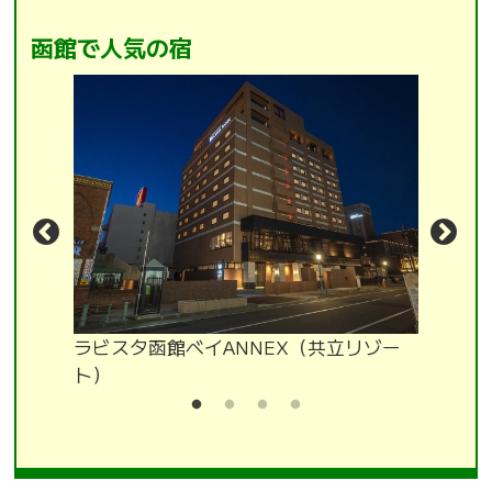
函館で人気の宿
ラビスタ函館ベイANNEX（共立リゾー
ホテル函
ト）