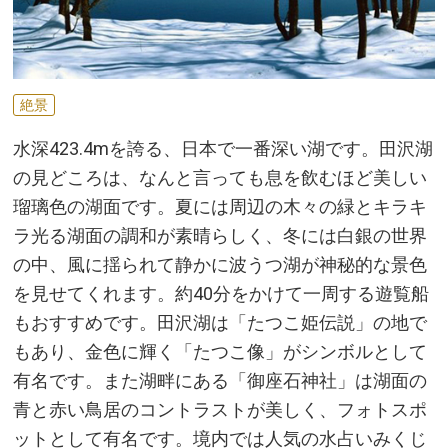
絶景
水深423.4mを誇る、日本で一番深い湖です。田沢湖
の見どころは、なんと言っても息を飲むほど美しい
瑠璃色の湖面です。夏には周辺の木々の緑とキラキ
ラ光る湖面の調和が素晴らしく、冬には白銀の世界
の中、風に揺られて静かに波うつ湖が神秘的な景色
を見せてくれます。約40分をかけて一周する遊覧船
もおすすめです。田沢湖は「たつこ姫伝説」の地で
もあり、金色に輝く「たつこ像」がシンボルとして
有名です。また湖畔にある「御座石神社」は湖面の
青と赤い鳥居のコントラストが美しく、フォトスポ
ットとして有名です。境内では人気の水占いみくじ