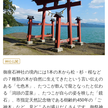
神社仏閣
御座石神社の境内には1本の木から松・杉・桜など
の７種類の木が自然に生えてきたという言い伝えの
ある「七色木」、たつこが飲んで龍となったと伝わ
る「潟頭の霊泉」、たつこが自らの姿を映した「鏡
石」、市指定天然記念物である樹齢約450年の「ご
神木」など、見どころが盛りだくさんです。御祭神