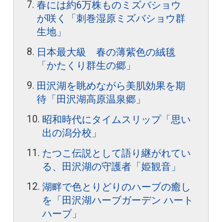
春には約6万株ものミズバショウ
が咲く「刺巻湿原ミズバショウ群
生地」
日本最大級 春の薄紫色の絨毯
「かたくり群生の郷」
田沢湖を眺めながら美肌効果を期
待「田沢湖高原温泉郷」
昭和時代にタイムスリップ「思い
出の潟分校」
たつこ伝説として語り継がれてい
る、田沢湖の守護者「姫観音」
湖畔で色とりどりのハーブの癒し
を「田沢湖ハーブガーデン ハート
ハーブ」