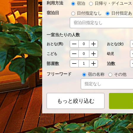
利用方法
宿泊
日帰り・デイユース
宿泊日
日付指定なし
日付指定あ
一室当たりの人数
おとな(男)
おとな(女)
こども
幼児
部屋数
泊数
フリーワード
宿の名称
その他
もっと絞り込む