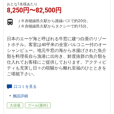
おとな1名様あたり
8,250円〜82,500円
ＪＲ赤穂線邑久駅から路線バスで約20分。
ＪＲ赤穂線邑久駅からタクシーで約15分。
日本のエーゲ海と呼ばれる牛窓に建つ白亜のリゾー
トホテル。客室は40平米の全室バルコニー付のオー
シャンビュー。地元牛窓の海から水揚げされた魚介
類を料理長自ら漁港に出向き、鮮度抜群の魚介類を
仕入れてお客様にご提供しております。アクティビ
ティも充実し日々の喧騒から離れ至福のひとときを
ご堪能下さい。
口コミを見る
施設詳細
大浴場
プール(屋外)