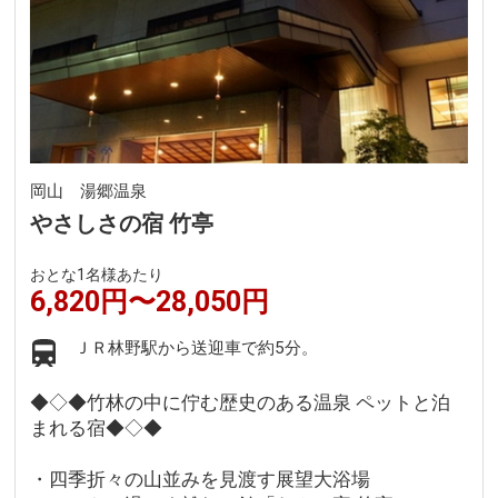
岡山 湯郷温泉
やさしさの宿 竹亭
おとな1名様あたり
6,820円〜28,050円
ＪＲ林野駅から送迎車で約5分。
◆◇◆竹林の中に佇む歴史のある温泉 ペットと泊
まれる宿◆◇◆
・四季折々の山並みを見渡す展望大浴場