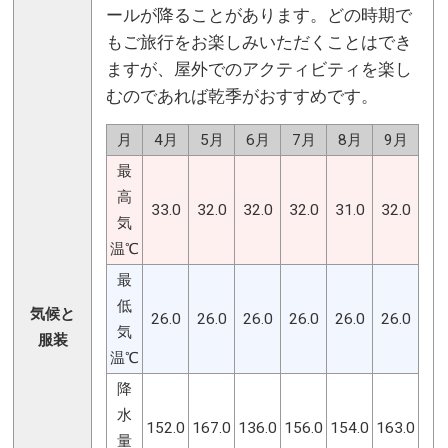
ールが降ることがあります。どの時期で
もご旅行をお楽しみいただくことはでき
ますが、屋外でのアクティビティを楽し
むのであれば乾季がおすすめです。
月
4月
5月
6月
7月
8月
9月
最
高
33.0
32.0
32.0
32.0
31.0
32.0
気
温℃
最
低
気候と
26.0
26.0
26.0
26.0
26.0
26.0
気
服装
温℃
降
水
152.0
167.0
136.0
156.0
154.0
163.0
量