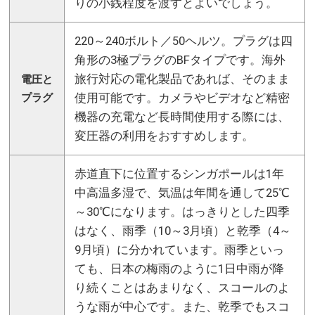
りの小銭程度を渡すとよいでしょう。
220～240ボルト／50ヘルツ。プラグは四
角形の3極プラグのBFタイプです。海外
旅行対応の電化製品であれば、そのまま
電圧と
使用可能です。カメラやビデオなど精密
プラグ
機器の充電など長時間使用する際には、
変圧器の利用をおすすめします。
赤道直下に位置するシンガポールは1年
中高温多湿で、気温は年間を通して25℃
～30℃になります。はっきりとした四季
はなく、雨季（10～3月頃）と乾季（4～
9月頃）に分かれています。雨季といっ
ても、日本の梅雨のように1日中雨が降
り続くことはあまりなく、スコールのよ
うな雨が中心です。また、乾季でもスコ