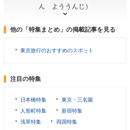
【西門】都営地下鉄大江戸線 飯田橋駅より徒歩約3分。
ん よううんじ）
JR総武線 飯田橋駅より徒歩約8分。東京メトロ東西線・
有楽町線・南北線 飯田橋駅より徒歩約8分。東京メトロ
「東海道四谷怪談」で有名なお岩様をお祀りしてい
丸の内線・南北線 後楽園駅より徒歩約8分。
他の「特集まとめ」の掲載記事を見る
ることから「於岩稲荷」とも呼ばれています。芸道
所在地／東京都文京区後楽1-6-6
上達や縁切り、縁結びに多大なご利益があり毎日多
お問い合わせ／03-3811-3015(小石川後楽園サービス
くの参拝者が訪れます。
センター)
東京旅行のおすすめのスポット
東京都公園協会(小石川後楽園ページ) 公式サイト
東京都新宿区
参拝料／無料
開門時間／8:00〜17:00(受付時間9:00〜16:30)
注目の特集
定休日／なし
アクセス／地下鉄丸ノ内線 四谷三丁目駅より徒歩約5
分。JR中央・総武線 信濃町駅より徒歩約8分。
日本橋特集
東京・三名園
所在地／東京都新宿区左門町18番地
人形町特集
新宿特集
お問い合わせ／03-3351-4812
長照山 陽運寺 公式サイト
浅草特集
両国特集