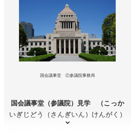
東京都千代田区神田須田町
営業時間／月～金 11:00～20:30(L.O.20:00)、土・祝
11:00～19:30(L.O.19:00)
定休日／日曜日
アクセス／JR神田駅東口より徒歩約5分。JR秋葉原駅よ
り徒歩約6分。地下鉄丸の内線 淡路町駅(A3出口)徒歩約
1分。地下鉄都営新宿線 小川町駅(A3出口)徒歩約1分。
所在地／東京都千代田区神田須田町1-13
お問い合わせ／03-3251-1556
国会議事堂 Ⓒ参議院事務局
国会議事堂（参議院）見学 （こっか
いぎじどう（さんぎいん）けんがく）
昭和１１年（１９３６年）の竣工以来、日本の政治