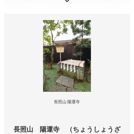
水戸徳川家の祖・頼房が造営し、二代・光圀が日本
と中国の景観を取り入れて完成させた江戸時代初期
の庭園。大泉水の「海」の景を中心に、「山」
「川」「田園」などの景が連環して配置されてお
り、変化に富んだ風景が展開する回遊式築山泉水庭
園です。昭和２７年３月、文化財保護法によって特
別史跡及び特別名勝として国の文化財に指定されま
した。
東京都文京区
入園料／一般300円、65歳以上150円(小学生以下及び
都内在住・在学の中学生は無料)
長照山 陽運寺
開園時間／9:00～17:00(入園は16:30まで)
休園日／年末・年始(12月29日～翌年1月1日まで)
アクセス／【東門】JR総武線 飯田橋駅より徒歩約8分。
長照山 陽運寺 （ちょうしょうざ
東京メトロ丸の内線・南北線 後楽園駅より徒歩約6分。