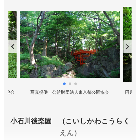
の中心として存在し続けます。日本全国から取り寄
せた石材を多用した重厚な造りで、大人の「社会科
見学」として内部見学も人気です。※中央の塔を境
にして、正面に向かって右側が参議院、左側が衆議
院です。
東京都千代田区永田町
料金／無料
見学時間／9:00～16:00 毎正時にご案内。
定休日／土、日、休日、年末年始
アクセス／東京メトロ有楽町線・半蔵門線・南北線 永
公園協会
写真提供：公益財団法人東京都公園協会
円月橋
田町駅(出口1)より南へ徒歩約3分。千代田線・丸ノ内線
国会議事堂前駅(出口1)より北へ徒歩約6分。
所在地／東京都千代田区永田町1-7-1
お問い合わせ／03-5521-7445(参議院警務部参観係)
小石川後楽園 （こいしかわこうらく
参議院 公式サイト
えん）