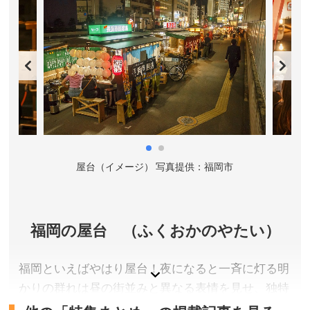
福岡県福岡市
入城料／無料(イベント期間中を除く)
開城時間／終日
アクセス／福岡市営地下鉄 赤坂駅(2番出口)より徒歩約
10分（三の丸スクエアへは 大濠公園駅(5番出口)より徒
歩約10分)。
所在地／福岡県福岡市中央区城内1-4
お問い合わせ／092-732-4801(福岡城むかし探訪館
9:00～17:00)
市
屋台（イメージ） 写真提供：福岡市
福岡城・鴻臚館 公式サイト
福岡の屋台 （ふくおかのやたい）
福岡といえばやはり屋台！夜になると一斉に灯る明
かりの群れは昼の街並みと異なる表情を見せ、独特
の景色を作り出します。２０２３年には長浜ラーメ