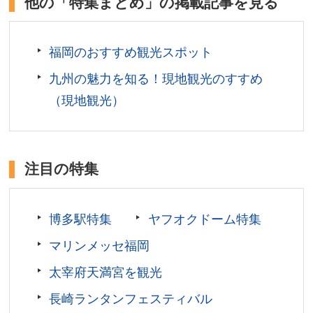
他の「特集まとめ」の掲載記事を見る
ンの発祥である長浜屋台街が復活。長浜・天神・中
州の３大屋台街としてさらに盛り上がりを見せてい
福岡のおすすめ観光スポット
ます。
九州の魅力を知る！現地観光のすすめ
福岡県福岡市
（現地観光）
営業時間／店舗により異なる
場所／福岡市内
注目の特集
博多駅特集
ヤフオクドーム特集
マリンメッセ福岡
太宰府天満宮を観光
長崎ランタンフェスティバル