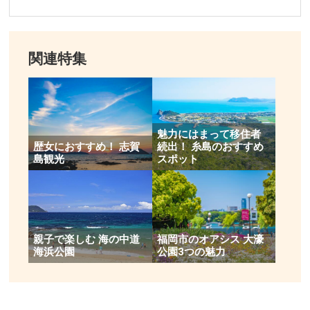
関連特集
魅力にはまって移住者
歴女におすすめ！ 志賀
続出！ 糸島のおすすめ
島観光
スポット
親子で楽しむ 海の中道
福岡市のオアシス 大濠
海浜公園
公園3つの魅力