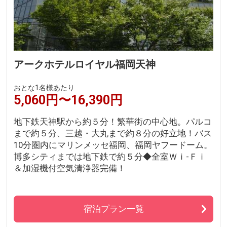
アークホテルロイヤル福岡天神
おとな1名様あたり
5,060円〜16,390円
地下鉄天神駅から約５分！繁華街の中心地。パルコ
まで約５分、三越・大丸まで約８分の好立地！バス
10分圏内にマリンメッセ福岡、福岡ヤフードーム。
博多シティまでは地下鉄で約５分◆全室Ｗｉ-Ｆｉ
＆加湿機付空気清浄器完備！
宿泊プラン一覧