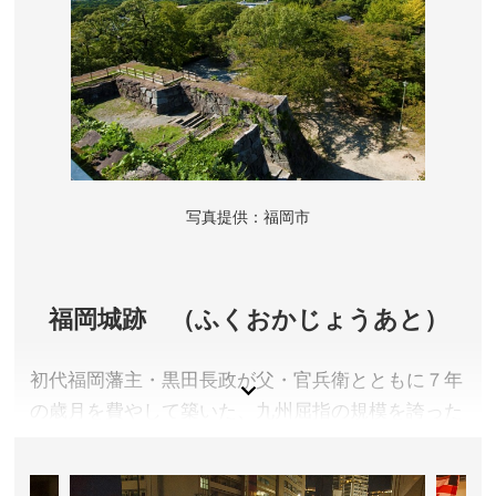
写真提供：福岡市
福岡城跡 （ふくおかじょうあと）
初代福岡藩主・黒田長政が父・官兵衛とともに７年
の歳月を費やして築いた、九州屈指の規模を誇った
名城。大天守台からは福岡市街を見渡せる素晴らし
い眺望が広がります。