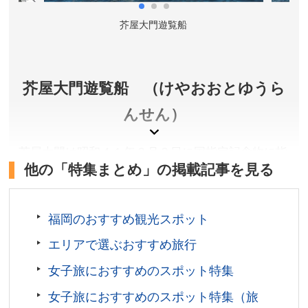
所在地／福岡県糸島市志摩芥屋
お問い合わせ／092-322-2098(一般社団法人糸島市観
芥屋大門遊覧船
光協会)
芥屋大門遊覧船 （けやおおとゆうら
んせん）
芥屋大門は昭和４１年３月３日に国指定記念物に指
他の「特集まとめ」の掲載記事を見る
定されました。日本三大玄武洞の中でも最大のもの
で、六角形や八角形の玄武岩が柱状節理をなし、玄
界灘の荒波にそそり立っています。高さ約６４ｍ、
福岡のおすすめ観光スポット
間口１０ｍ、奥行９０ｍの洞窟の大きさは遊覧船で
エリアで選ぶおすすめ旅行
間近から見ると圧倒されます。
女子旅におすすめのスポット特集
福岡県糸島市
女子旅におすすめのスポット特集（旅
乗船料金／大人(中学生以上)1,000円、小人(3才以上～