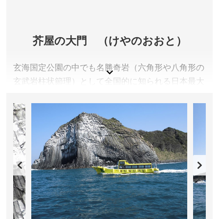
芥屋の大門 （けやのおおと）
玄海国定公園の中でも名勝奇岩（六角形や八角形の
玄武岩柱状節理）として全国的に知られる日本最大
の玄武岩洞で高さ６４メートル、奥行９０メート
ル、間口１０メートルの洞窟は神秘的な景観を呈し
ています。
洞穴は海に面しているため海上から眺めるのがおス
スメ。観光遊覧船は、芥屋漁港から３月～１１月の
間運航されています。
福岡県糸島市
アクセス／JR筑前前原駅より昭和バス(芥屋線)で「芥
屋」バス停下車、徒歩約10分