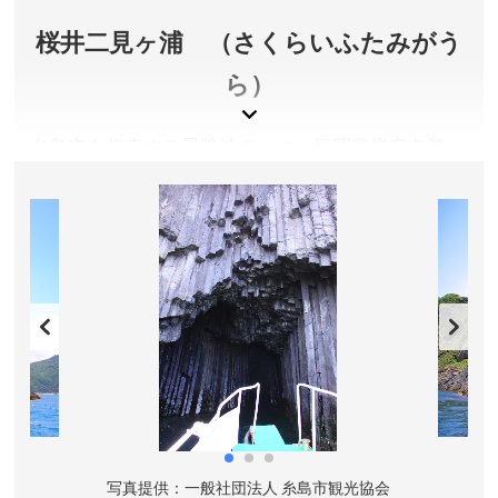
井」バス停下車、徒歩約5分
所在地／福岡県糸島市志摩桜井4227
桜井二見ヶ浦 （さくらいふたみがう
お問い合わせ／092-327-0317(9:00〜17:00)
ら）
櫻井神社 公式サイト
糸島市を代表する景勝地の一つ、福岡県指定名勝。
海岸から約１５０メートルの海中に寄り添って屹立
する二つの大岩、通称夫婦岩はいにしえより桜井神
社の社地として神聖な場所とされています。夕日が
きれいな場所としても知られ、年間を通して多くの
観光客が訪れます。
福岡県糸島市
アクセス／JR九大学研都市駅より昭和バス(西の浦線)で
「二見ヶ浦」バス停下車
所在地／福岡県糸島市志摩桜井
お問い合わせ／092-322-2098(一般社団法人糸島市観
協会
写真提供：一般社団法人 糸島市観光協会
写
光協会)