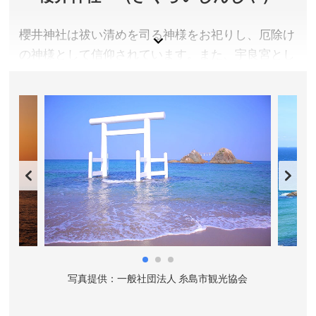
櫻井神社は祓い清めを司る神様をお祀りし、厄除け
の神様として信仰されています。また、宇良宮とし
て桜井二見ヶ浦をお祀りしていることから、夫婦円
満・縁結びの神様としても崇敬され、若い女性の方
が多くご参拝頂いています。海岸線沿いには魅力あ
ふれるカフェも立ち並んでいます。糸島市は歴史と
自然が息づく、風光明媚な環境であり、ドライブに
も最適です。当社お参りの際は、豊かな自然の恵が
楽しめる糸島観光もお楽しみ下さい。
福岡県糸島市
拝観料／無料
参拝時間／常時(授与所は9:00頃～17:00頃)
協会
写真提供：一般社団法人 糸島市観光協会
写
定休日／なし
アクセス／JR筑前前原駅より昭和バス(野北線)で「桜