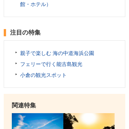
小学生)500円 ※幼児(0～2才)は大人1名様につき幼児
館・ホテル）
1名様無料。幼児2名からは小人料金。
営業期間／3月中旬～11月末
運航時間／平日 9:30～12:30、13:30～16:15(45分毎)
注目の特集
土日祝日 9:30～12:30、13:30～16:30(30分毎) ※天
候、乗船人数等当日の状況により変更になる場合があり
ます。詳しくはお問い合わせください。
親子で楽しむ 海の中道海浜公園
定休日／営業期間中無休(但し、海上不良時欠航)
アクセス／JR筑前前原駅より昭和バス(芥屋線)で約30
フェリーで行く能古島観光
分、終点「芥屋」バス停下車、徒歩約5分。西九州自動
小倉の観光スポット
車道 前原ICより芥屋方面へ車で約20分。
所在地／福岡県糸島市志摩芥屋677
お問い合わせ／092-328－2012(9:00～16:30)
芥屋大門遊覧船 公式サイト
関連特集