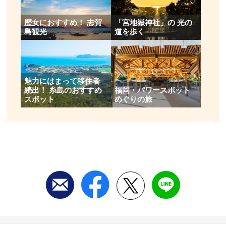
歴女におすすめ！ 志賀
「宮地嶽神社」の 光の
島観光
道を歩く
魅力にはまって移住者
続出！ 糸島のおすすめ
福岡・パワースポット
スポット
めぐりの旅