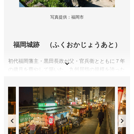
写真提供：福岡市
福岡城跡 （ふくおかじょうあと）
初代福岡藩主・黒田長政が父・官兵衛とともに７年
の歳月を費やして築いた、九州屈指の規模を誇った
名城。大天守台からは福岡市街を見渡せる素晴らし
い眺望が広がります。
福岡県福岡市
入城料／無料(イベント期間中を除く)
開城時間／終日
アクセス／福岡市営地下鉄 赤坂駅(2番出口)より徒歩約
10分（三の丸スクエアへは 大濠公園駅(5番出口)より徒