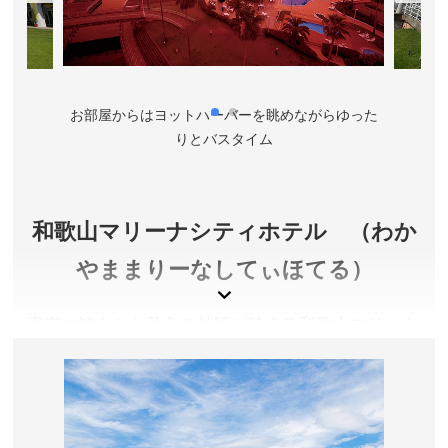
お部屋からはヨットハーバーを眺めながらゆった
りとバスタイム
和歌山マリーナシティホテル （わか
やままりーなしてぃほてる）
青空に鮮やかな黄色の外観が映える和歌山マリーナ
シティホテルは、人気のテーマパーク・ポルトヨー
ロッパの徒歩圏内に佇むお洒落なホテル。全室オー
シャンビューの客室から愛でる美しい海の風景や、
日本イタリア料理協会の副会長を務めるシェフの技