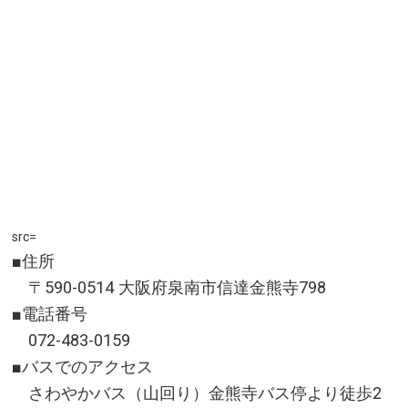
戸・大洗ICより車で約15分(約6kｍ)
所在地／茨城県東茨城郡大洗町磯浜町地先
お問い合わせ／029-267-5175（大洗町役場 商工観光
課）
src=
■住所
〒590-0514 大阪府泉南市信達金熊寺798
■電話番号
072-483-0159
■バスでのアクセス
さわやかバス（山回り）金熊寺バス停より徒歩2