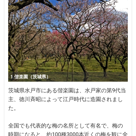
1.偕楽園（茨城県）
茨城県水戸市にある偕楽園は、水戸家の第9代当
主、徳川斉昭によって江戸時代に造園されまし
た。
全国でも代表的な梅の名所として有名で、梅の
時期になると、約100種3000本近くの梅を観に全