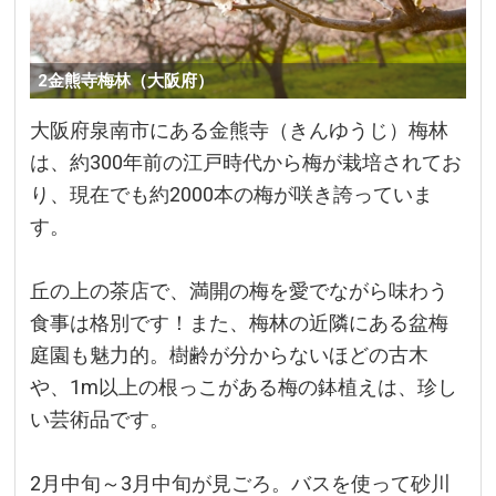
2金熊寺梅林（大阪府）
大阪府泉南市にある金熊寺（きんゆうじ）梅林
は、約300年前の江戸時代から梅が栽培されてお
り、現在でも約2000本の梅が咲き誇っていま
す。
丘の上の茶店で、満開の梅を愛でながら味わう
食事は格別です！また、梅林の近隣にある盆梅
庭園も魅力的。樹齢が分からないほどの古木
や、1m以上の根っこがある梅の鉢植えは、珍し
い芸術品です。
2月中旬～3月中旬が見ごろ。バスを使って砂川