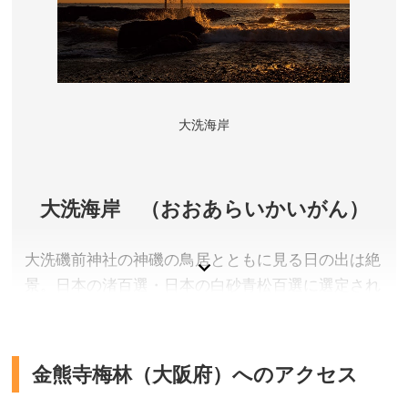
茨城県東茨城郡大洗町
入場料／大人2,300円、小・中学生1,100円、幼児(3歳
以上)400円、3歳未満無料
営業時間／9:00～17:00(最終入館16:00) ※季節により
変動あり。詳しくは公式サイトをご確認ください。
大洗海岸
休館日／詳しくは公式サイトをご確認ください。
アクセス／詳しくは公式サイトをご確認ください。
所在地／茨城県東茨城郡大洗町磯浜町8252-3
大洗海岸 （おおあらいかいがん）
お問い合わせ／029-267-5151
アクアワールド茨城県大洗水族館 公式サイト
大洗磯前神社の神磯の鳥居とともに見る日の出は絶
景。日本の渚百選・日本の白砂青松百選に選定され
た風光明媚な海岸です。初日の出スポットとしても
人気。
金熊寺梅林（大阪府）へのアクセス
茨城県東茨城郡大洗町
アクセス／鹿島臨海鉄道 大洗駅より徒歩約15分、水