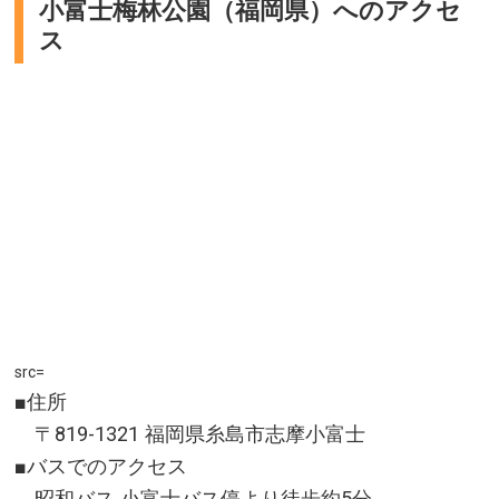
小富士梅林公園（福岡県）へのアクセ
和歌山県和歌山市
所在地／和歌山県和歌山市毛見1517
ス
アクセス／JR和歌山駅または南海和歌山市駅から和歌
お問い合わせ／073-448-1111
山バス「市内雑賀崎循環線」で約35分「雑賀崎」バス
和歌山マリーナシティホテル 公式サイト
停下車、徒歩約15分。阪和自動車道 和歌山南IC(ETCの
み)より車で約20分。
所在地／和歌山県和歌山市雑賀崎
お問い合わせ／073-435-1234(和歌山市観光課)
src=
■住所
〒819-1321 福岡県糸島市志摩小富士
■バスでのアクセス
昭和バス 小富士バス停より徒歩約5分