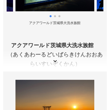
アクアワールド茨城県大洗水族館
アクアワールド茨城県大洗水族館
（あくあわーるどいばらきけんおおあ
らいすいぞくかん）
太平洋を一望する水族館で、海や川の生き物たちが
お出迎え。およそ５０種類のサメや、イルカ・アシ
カのライブ、約２０，０００匹のイワシが群れ動く
「ＩＷＡＳＨＩ ＬＩＦＥ（イワシライフ）」が人
気です。