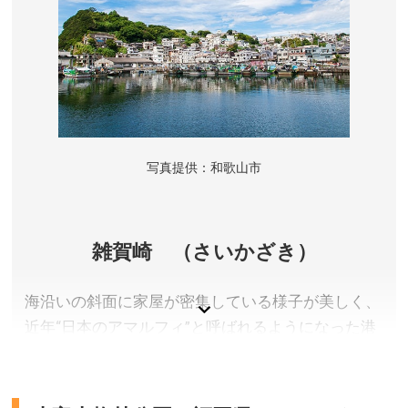
術とセンスが光るイタリアンレストランでの夕食が
魅力です。カフェで供される季節感あふれるケー
キ、地元の味覚をたっぷりと盛り込んだ朝食なども
評判で、ここならではの極上の癒しが待っていま
す。
バスルームの窓越しに広がるのは、「日本の夕日百
写真提供：和歌山市
選」に選ばれている和歌浦。辺り一面が茜色に染ま
る夕方には、忘れがたい絶景が広がっています。ヨ
ットハーバーを望む特等席で、自分好みのリラック
雑賀崎 （さいかざき）
スタイムを過ごせます。
海沿いの斜面に家屋が密集している様子が美しく、
近年“日本のアマルフィ”と呼ばれるようになった港
和歌山県和歌山市
町。のんびりと眺めていると、心も癒されそうで
定休日／無し
す。
アクセス／海南駅より和歌山バスで「マリーナ口」バス
停下車、徒歩すぐ