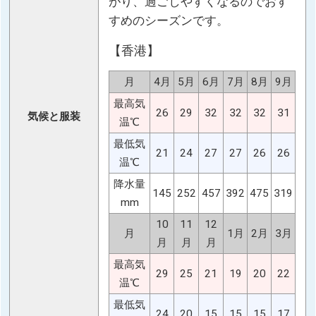
がり、過ごしやすくなるのでおす
すめのシーズンです。
【香港】
月
4月
5月
6月
7月
8月
9月
最高気
26
29
32
32
32
31
気候と服装
温℃
最低気
21
24
27
27
26
26
温℃
降水量
145
252
457
392
475
319
mm
10
11
12
月
1月
2月
3月
月
月
月
最高気
29
25
21
19
20
22
温℃
最低気
24
20
15
15
15
17