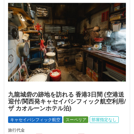
九龍城砦の跡地を訪れる 香港3日間 (空港送
迎付/関西発キャセイパシフィック航空利用/
ザ カオルーンホテル泊)
キャセイパシフィック航空
スーペリア
部屋指定なし
旅行代金