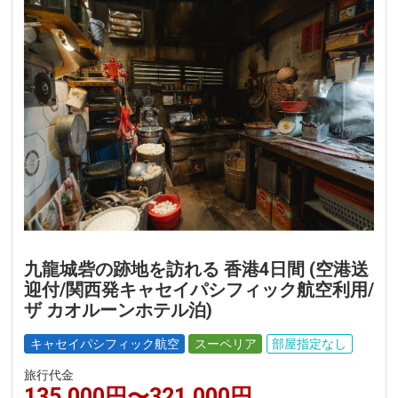
九龍城砦の跡地を訪れる 香港4日間 (空港送
迎付/関西発キャセイパシフィック航空利用/
ザ カオルーンホテル泊)
キャセイパシフィック航空
スーペリア
部屋指定なし
旅行代金
135,000円〜321,000円