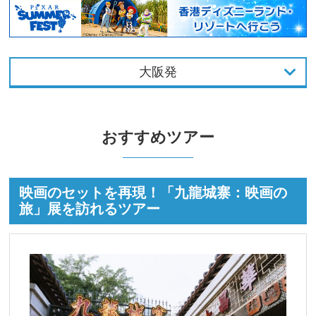
大阪発
東京発
おすすめツアー
大阪発
名古屋発
映画のセットを再現！「九龍城寨：映画の
福岡発
旅」展を訪れるツアー