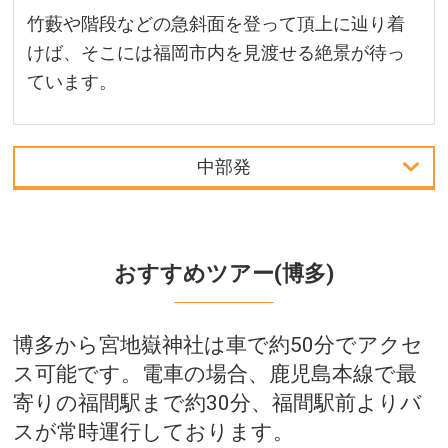
竹藪や階段などの急斜面を登って頂上に辿り着
けば、そこには福岡市内を見渡せる絶景が待っ
ています。
中部発
首都圏発
中部発
おすすめツアー(博多)
関西発
博多から宮地嶽神社は車で約50分でアクセ
北陸発
ス可能です。電車の場合、鹿児島本線で最
九州発
寄りの福間駅まで約30分、福間駅前よりバ
スが常時運行しております。
周辺の宿泊施設