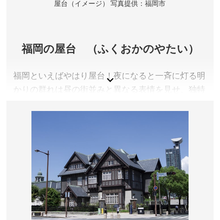
市
屋台（イメージ） 写真提供：福岡市
福岡県太宰府市
拝観料／無料
開門時間／【開門】春分の日より6:00〜、秋分の日より
6:30〜 【閉門】4〜5月／9〜11月 〜19:00、6〜8月 〜
福岡の屋台 （ふくおかのやたい）
19:30、12〜3月 〜18:30 ※詳しくは公式サイトをご確
認ください。
福岡といえばやはり屋台！夜になると一斉に灯る明
アクセス／西鉄 太宰府駅より徒歩約5分
かりの群れは昼の街並みと異なる表情を見せ、独特
所在地／福岡県太宰府市宰府4丁目7番1号
の景色を作り出します。２０２３年には長浜ラーメ
お問い合わせ／092-922-8225(9:00～17:00)
ンの発祥である長浜屋台街が復活。長浜・天神・中
太宰府天満宮 公式サイト
州の３大屋台街としてさらに盛り上がりを見せてい
ます。
福岡県福岡市
営業時間／店舗により異なる
場所／福岡市内