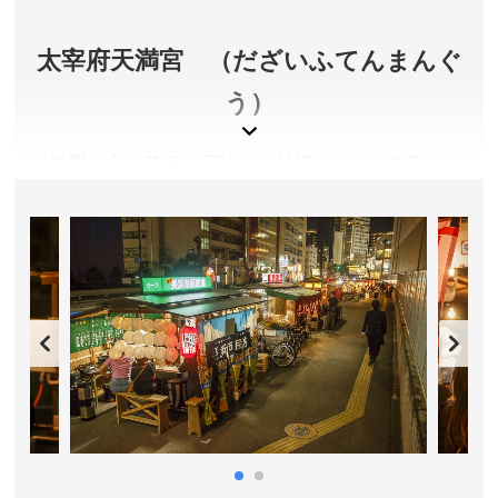
所在地／福岡県福岡市博多区上川端町1-41
お問い合わせ／092-291-2951
太宰府天満宮 （だざいふてんまんぐ
う）
「学問・文化芸術・厄除けの神様」として崇敬され
る菅原道真公を祀る、全国約１０，０００社の天満
宮の総本宮。一年を通し、受験生をはじめとする約
１０００万人もの参拝者が訪れます。参道に土産店
が充実しているのも魅力です。多くのお店で売られ
ている小豆あん入りの餅菓子「梅ヶ枝餅」は太宰府
名物。焼きたてのおいしさは格別です。
令和5年5月より約3年間の予定で、重要文化財「御本
殿」の大改修を行なっています。改修期間は御本殿前に
設けられた特別な「仮殿」でご参拝の皆さまをお迎えし
ています。詳しくは公式サイトをご確認ください。