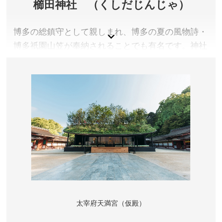
櫛田神社 （くしだじんじゃ）
博多の総鎮守として親しまれ、博多の夏の風物詩・
博多祇園山笠が奉納されることでも有名です。神社
内の博多歴史館には、櫛田神社の数多い社宝のう
ち、歴史的にも民族資料としても価値の高いものが
厳選され展示されています。また、櫛田神社には文
政元年（１８１８年）日本最初の図書館「櫛田文
庫」が開かれた歴史があり、当時の書物も保管され
ています。
福岡県福岡市
参拝料／無料 ※博多歴史館入館料 300円
定休日／なし ※博多歴史館は月曜日休館
参拝時間／本殿4:00～22:00 ※博多歴史館 10:00～
17:00(入館は16:30まで)
太宰府天満宮（仮殿）
アクセス／地下鉄 祇園駅2番出口より徒歩約5分