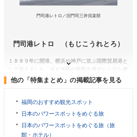
門司港レトロ／旧門司三井倶楽部
門司港レトロ （もじこうれとろ）
１８８９年に開港。横浜や神戸に並ぶ国際貿易港と
して栄えました。今も当時の面影を残すレトロな建
物が数多く建ち並んでいます。
他の「特集まとめ」の掲載記事を見る
福岡県北九州市
アクセス／JR門司港駅すぐ
福岡のおすすめ観光スポット
所在地／福岡県北九州市門司区港町
日本のパワースポットをめぐる旅
お問い合わせ／093-321-4151
日本のパワースポットをめぐる旅（旅
館・ホテル）