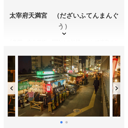
所在地／福岡県福岡市博多区上川端町1-41
お問い合わせ／092-291-2951
太宰府天満宮 （だざいふてんまんぐ
う）
「学問・文化芸術・厄除けの神様」として崇敬され
る菅原道真公を祀る、全国約１０，０００社の天満
宮の総本宮。一年を通し、受験生をはじめとする約
１０００万人もの参拝者が訪れます。参道に土産店
が充実しているのも魅力です。多くのお店で売られ
ている小豆あん入りの餅菓子「梅ヶ枝餅」は太宰府
名物。焼きたてのおいしさは格別です。
令和5年5月より約3年間の予定で、重要文化財「御本
殿」の大改修を行なっています。改修期間は御本殿前に
設けられた特別な「仮殿」でご参拝の皆さまをお迎えし
ています。詳しくは公式サイトをご確認ください。