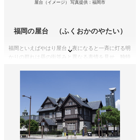
市
屋台（イメージ） 写真提供：福岡市
福岡県太宰府市
拝観料／無料
開門時間／【開門】春分の日より6:00〜、秋分の日より
6:30〜 【閉門】4〜5月／9〜11月 〜19:00、6〜8月 〜
福岡の屋台 （ふくおかのやたい）
19:30、12〜3月 〜18:30 ※詳しくは公式サイトをご確
認ください。
福岡といえばやはり屋台！夜になると一斉に灯る明
アクセス／西鉄 太宰府駅より徒歩約5分
かりの群れは昼の街並みと異なる表情を見せ、独特
所在地／福岡県太宰府市宰府4丁目7番1号
の景色を作り出します。２０２３年には長浜ラーメ
お問い合わせ／092-922-8225(9:00～17:00)
ンの発祥である長浜屋台街が復活。長浜・天神・中
太宰府天満宮 公式サイト
州の３大屋台街としてさらに盛り上がりを見せてい
ます。
福岡県福岡市
営業時間／店舗により異なる
場所／福岡市内