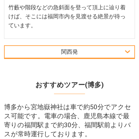
竹藪や階段などの急斜面を登って頂上に辿り着
けば、そこには福岡市内を見渡せる絶景が待っ
ています。
関西発
首都圏発
中部発
おすすめツアー(博多)
関西発
博多から宮地嶽神社は車で約50分でアクセ
北陸発
ス可能です。電車の場合、鹿児島本線で最
九州発
寄りの福間駅まで約30分、福間駅前よりバ
スが常時運行しております。
周辺の宿泊施設