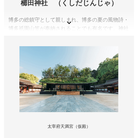
櫛田神社 （くしだじんじゃ）
博多の総鎮守として親しまれ、博多の夏の風物詩・
博多祇園山笠が奉納されることでも有名です。神社
内の博多歴史館には、櫛田神社の数多い社宝のう
ち、歴史的にも民族資料としても価値の高いものが
厳選され展示されています。また、櫛田神社には文
政元年（１８１８年）日本最初の図書館「櫛田文
庫」が開かれた歴史があり、当時の書物も保管され
ています。
福岡県福岡市
参拝料／無料 ※博多歴史館入館料 300円
定休日／なし ※博多歴史館は月曜日休館
参拝時間／本殿4:00～22:00 ※博多歴史館 10:00～
17:00(入館は16:30まで)
太宰府天満宮（仮殿）
アクセス／地下鉄 祇園駅2番出口より徒歩約5分