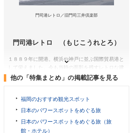
門司港レトロ／旧門司三井倶楽部
門司港レトロ （もじこうれとろ）
１８８９年に開港。横浜や神戸に並ぶ国際貿易港と
して栄えました。今も当時の面影を残すレトロな建
物が数多く建ち並んでいます。
他の「特集まとめ」の掲載記事を見る
福岡県北九州市
アクセス／JR門司港駅すぐ
福岡のおすすめ観光スポット
所在地／福岡県北九州市門司区港町
日本のパワースポットをめぐる旅
お問い合わせ／093-321-4151
日本のパワースポットをめぐる旅（旅
館・ホテル）