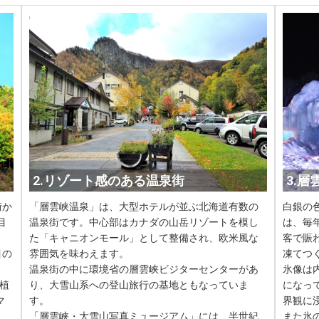
2.リゾート感のある温泉街
3.
街か
「層雲峡温泉」は、大型ホテルが並ぶ北海道有数の
白銀の
目
温泉街です。中心部はカナダの山岳リゾートを模し
は、毎
る
た「キャニオンモール」として整備され、欧米風な
客で賑
目の
雰囲気を味わえます。
凍てつ
温泉街の中に環境省の層雲峡ビジターセンターがあ
氷像は
山植
り、大雪山系への登山旅行の基地ともなっていま
になっ
マ
す。
界観に
「層雲峡・大雪山写真ミュージアム」には、半世紀
また氷