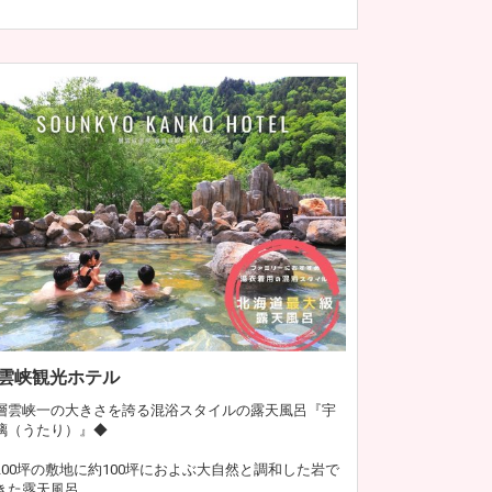
雲峡観光ホテル
層雲峡一の大きさを誇る混浴スタイルの露天風呂『宇
璃（うたり）』◆
200坪の敷地に約100坪におよぶ大自然と調和した岩で
きた露天風呂