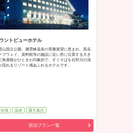
ウントビューホテル
雪山国立公園、層雲峡温泉の景勝展望に恵まれ、黒岳
ープウェイ、資料館等の施設に近い所に位置する大き
三角屋根がひときわ印象的で、すぐそばを石狩川の清
が流れるリゾート感あふれるホテルです。
大浴場
温泉
露天風呂
宿泊プラン一覧