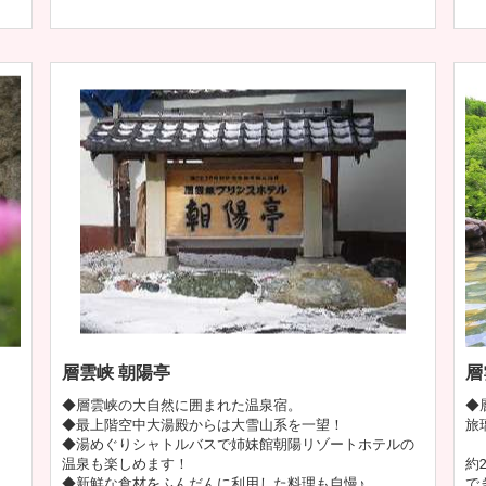
層雲峡 朝陽亭
層
◆層雲峡の大自然に囲まれた温泉宿。
◆
◆最上階空中大湯殿からは大雪山系を一望！
旅
◆湯めぐりシャトルバスで姉妹館朝陽リゾートホテルの
温泉も楽しめます！
約
◆新鮮な食材をふんだんに利用した料理も自慢♪
で