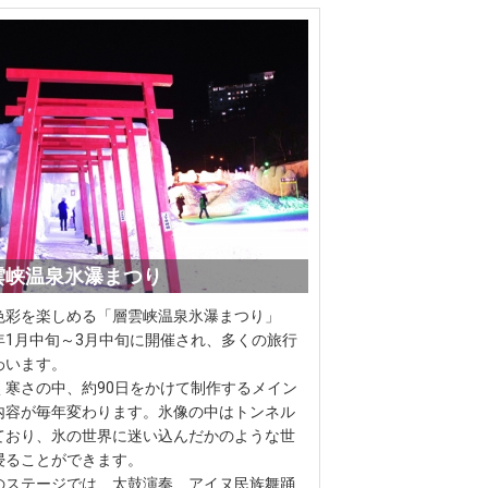
層雲峡温泉氷瀑まつり
色彩を楽しめる「層雲峡温泉氷瀑まつり」
年1月中旬～3月中旬に開催され、多くの旅行
わいます。
く寒さの中、約90日をかけて制作するメイン
内容が毎年変わります。氷像の中はトンネル
ており、氷の世界に迷い込んだかのような世
浸ることができます。
のステージでは、太鼓演奏、アイヌ民族舞踊