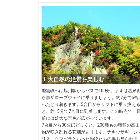
1.大自然の絶景を楽しむ
層雲峡へは旭川駅からバスで100分。まずは温泉
ら黒岳ロープウェイに乗りましょう。約7分で5合
へたどり着きます。5合目からリフトに乗り換え
と、約15分で7合目に到着します。この時点で、
前には雄大な景色が広がっています。
7合目から30分ほど歩くと、200種もの種類の高
物が咲き乱れる花畑があります。ナキウサギ、シ
リス、クマゲラといった動物たちの姿も見られま