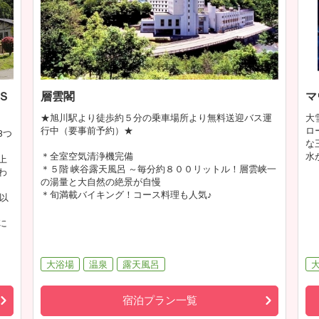
Ｓ
層雲閣
マ
★旭川駅より徒歩約５分の乗車場所より無料送迎バス運
大
行中（要事前予約）★
ロ
3つ
な
＊全室空気清浄機完備
水
上
＊５階 峡谷露天風呂 ～毎分約８００リットル！層雲峡一
わ
の湯量と大自然の絶景が自慢
＊旬満載バイキング！コース料理も人気♪
以
に
大浴場
温泉
露天風呂
宿泊プラン一覧