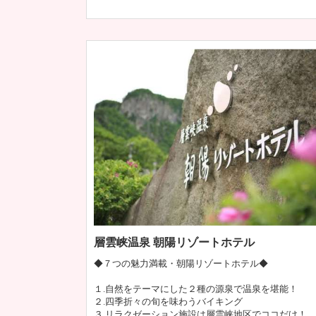
層雲峡温泉 朝陽リゾートホテル
◆７つの魅力満載・朝陽リゾートホテル◆
１.自然をテーマにした２種の源泉で温泉を堪能！
２.四季折々の旬を味わうバイキング
３.リラクゼーション施設は層雲峡地区でココだけ！