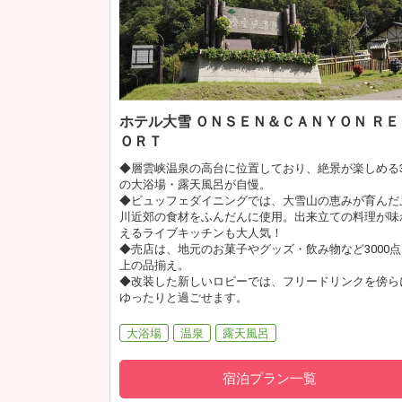
ホテル大雪 ＯＮＳＥＮ＆ＣＡＮＹＯＮ ＲＥ
ＯＲＴ
◆層雲峡温泉の高台に位置しており、絶景が楽しめる
の大浴場・露天風呂が自慢。
◆ビュッフェダイニングでは、大雪山の恵みが育んだ
川近郊の食材をふんだんに使用。出来立ての料理が味
えるライブキッチンも大人気！
◆売店は、地元のお菓子やグッズ・飲み物など3000点
上の品揃え。
◆改装した新しいロビーでは、フリードリンクを傍ら
ゆったりと過ごせます。
大浴場
温泉
露天風呂
宿泊プラン一覧