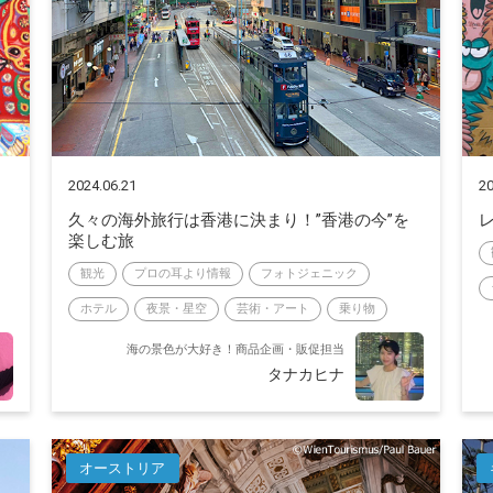
2024.06.21
20
！
久々の海外旅行は香港に決まり！”香港の今”を
楽しむ旅
観光
プロの耳より情報
フォトジェニック
ホテル
夜景・星空
芸術・アート
乗り物
海の景色が大好き！商品企画・販促担当
タナカヒナ
オーストリア