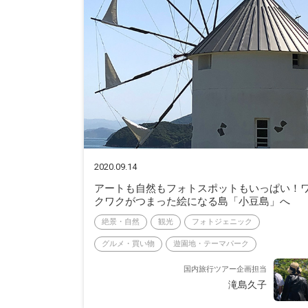
2020.09.14
アートも自然もフォトスポットもいっぱい！
クワクがつまった絵になる島「小豆島」へ
絶景・自然
観光
フォトジェニック
グルメ・買い物
遊園地・テーマパーク
国内旅行ツアー企画担当
滝島久子