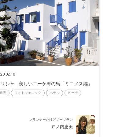
20.02.10
ギリシャ 美しいエーゲ海の島「ミコノス編」
観光
フォトジェニック
ホテル
ビーチ
プランナーだけどノープラン
戸ノ内恵美