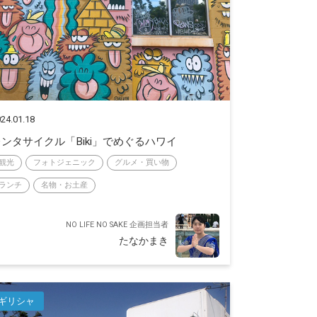
24.01.18
レンタサイクル「Biki」でめぐるハワイ
観光
フォトジェニック
グルメ・買い物
ランチ
名物・お土産
NO LIFE NO SAKE 企画担当者
たなかまき
ギリシャ