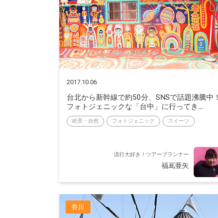
2017.10.06
台北から新幹線で約50分、SNSで話題沸騰中
フォトジェニックな「台中」に行ってき
絶景・自然
フォトジェニック
スイーツ
流行大好き！ツアープランナー
福嶌亜矢
香川