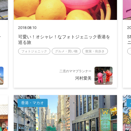
2018.08.10
20
ー
可愛い！オシャレ！なフォトジェニック香港を
巡る旅
フォトジェニック
グルメ・買い物
散策・街歩き
二児のママプランナー
河村愛美
香港・マカオ