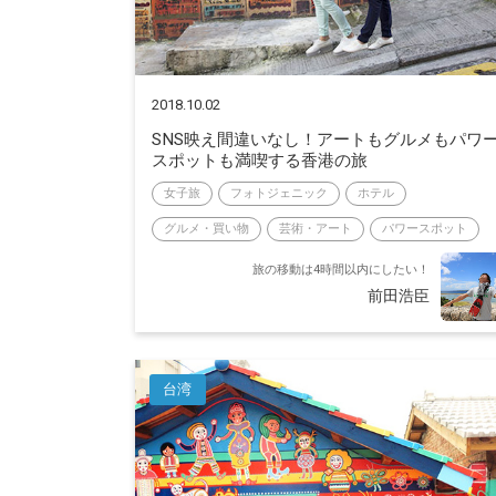
2018.10.02
SNS映え間違いなし！アートもグルメもパワ
スポットも満喫する香港の旅
女子旅
フォトジェニック
ホテル
グルメ・買い物
芸術・アート
パワースポット
旅の移動は4時間以内にしたい！
前田浩臣
台湾