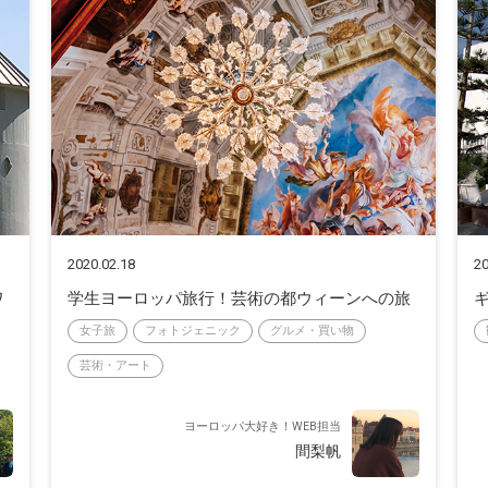
2020.02.18
20
ワ
学生ヨーロッパ旅行！芸術の都ウィーンへの旅
女子旅
フォトジェニック
グルメ・買い物
芸術・アート
ヨーロッパ大好き！WEB担当
間梨帆