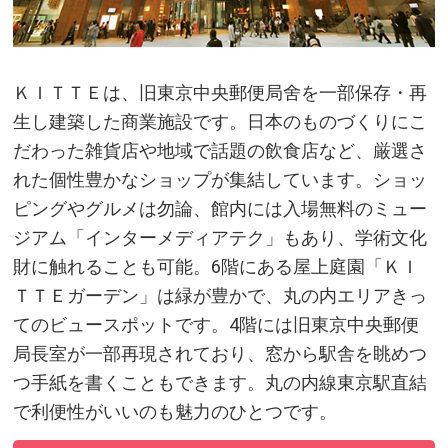
ＫＩＴＴＥは、旧東京中央郵便局舍を一部保存・再
生し建築した商業施設です。日本のものづくりにこ
だわった雑貨店や地域で話題の飲食店など、厳選さ
れた個性豊かなショップが集結しています。ショッ
ピングやグルメは勿論、館内には入場無料のミュー
ジアム「インターメディアテク」もあり、学術文化
財に触れることも可能。6階にある屋上庭園「ＫＩ
ＴＴＥガーデン」は緑が豊かで、丸の内エリアきっ
てのビュースポットです。4階には旧東京中央郵便
局長室が一部再現されており、窓から駅舎を眺めつ
つ手紙を書くこともできます。丸の内線東京駅直結
で利便性がいいのも魅力のひとつです。