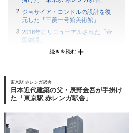
ジョサイア・コンドルの設計を復
元した「三菱一号館美術館」
2018年にリニューアルされた「帝
国劇場」
続きを読む
待ち合わせの象徴としてお客さま
を見守る４代目「銀の鈴」
日本郵便が手がける商業施設「Ｋ
ＩＴＴＥ」
東京駅 赤レンガ駅舎
日本近代建築の父・辰野金吾が手掛け
東京駅前に蘇りし驚異の部屋「イ
た「東京駅 赤レンガ駅舎」
ンターメディアテク」
東京駅舎を一望できる都会の象徴
的存在「新丸ビル」
オフィス街の中に存在する都会の