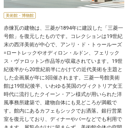
美術館・博物館
赤煉瓦の建物は、三菱が1894年に建設した「三菱一
号館」を復元したものです。コレクションは19世紀
末の西洋美術が中心で、アンリ・ド・トゥールーズ
=ロートレックやオディロン・ルドン、フェリック
ス・ヴァロットン作品等が収蔵されています。19世
紀後半から20世紀前半にかけての近代美術を主題と
した企画展が年に3回催されます。三菱一号館美術
館は19世紀後半、いわゆる英国のヴィクトリア女王
時代に流行したクイーン・アン様式が用いられた洋
風事務所建築で、建物自体にも見どころが満載で
す。館内にあるカフェもシックでお洒落。銀行営業
室を復元しており、ディナーやバーなどでも利用で
きます。展覧会だけに留まらず、美術館全体の空間