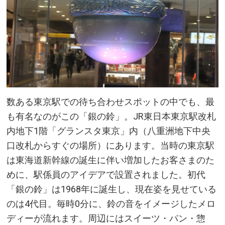
数ある東京駅での待ち合わせスポットの中でも、最
も有名なのがこの「銀の鈴」。JR東日本東京駅改札
内地下1階「グランスタ東京」内（八重洲地下中央
口改札からすぐの場所）にあります。当時の東京駅
は東海道新幹線の誕生に伴い増加したお客さまのた
めに、駅係員のアイデアで設置されました。初代
「銀の鈴」は1968年に誕生し、現在姿を見せている
のは4代目。毎時0分に、鈴の音をイメージしたメロ
ディーが流れます。周辺にはスイーツ・パン・惣