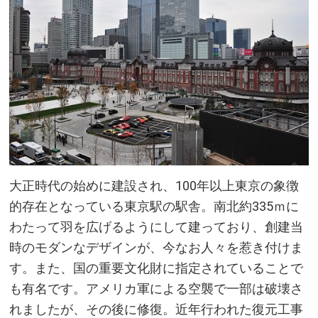
オアシス「和田倉噴水公園」
洗練された都市の象徴であるメイ
ンストリート「丸の内仲通り」
日本を代表するお土産・グルメ・
キャラクター雑貨が揃う「東京駅
一番街」
駅の中にあるレンガの壁が特徴の
美術館「東京ステーションギャラ
大正時代の始めに建設され、100年以上東京の象徴
リー」
的存在となっている東京駅の駅舎。南北約335ｍに
わたって羽を広げるようにして建っており、創建当
エレガントな内装が特徴的な「東
時のモダンなデザインが、今なお人々を惹き付けま
京ステーションホテル」
す。また、国の重要文化財に指定されていることで
も有名です。アメリカ軍による空襲で一部は破壊さ
れましたが、その後に修復。近年行われた復元工事