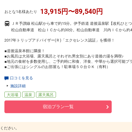
13,915円〜89,540円
おとな1名様あたり
ＪＲ予讃線 松山駅から車で約15分。伊予鉄道 道後温泉駅【改札ひと
松山自動車道 松山ＩＣから約30分。松山自動車道 川内ＩＣから約4
2017年トリップアドバイザー(Ｒ)「エクセレンス認証」を獲得！
■道後温泉本館に隣接！
■お風呂は大浴場、露天風呂とそれぞれ男女別にあり道後の湯を満喫♪
■地元の食材を多数使用し、ご予約時に和食、洋食、中華から選択可能プラ
■ご出張にはシングルのお部屋も！駐車場５０台ＯＫ（有料）
口コミを見る
施設詳細
大浴場
温泉
露天風呂
宿泊プラン一覧
ください。