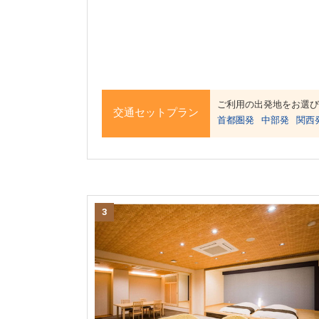
ご利用の出発地をお選び
交通セットプラン
首都圏発
中部発
関西
3