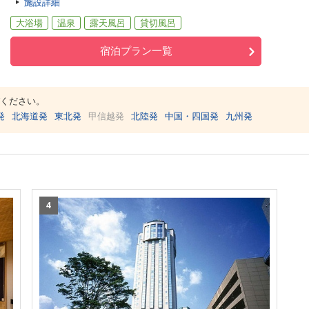
施設詳細
大浴場
温泉
露天風呂
貸切風呂
宿泊プラン一覧
ください。
発
北海道発
東北発
甲信越発
北陸発
中国・四国発
九州発
4