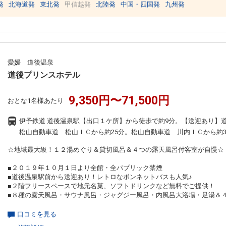
発
北海道発
東北発
甲信越発
北陸発
中国・四国発
九州発
愛媛 道後温泉
道後プリンスホテル
9,350円〜71,500円
おとな1名様あたり
伊予鉄道 道後温泉駅【出口１ケ所】から徒歩で約9分。【送迎あり】
松山自動車道 松山ＩＣから約25分。松山自動車道 川内ＩＣから約3
☆地域最大級！１２湯めぐり＆貸切風呂＆４つの露天風呂付客室が自慢☆
■２０１９年１０月１日より全館・全パブリック禁煙
■道後温泉駅前から送迎あり！レトロなボンネットバスも人気♪
■２階フリースペースで地元名菓、ソフトドリンクなど無料でご提供！
■８種の露天風呂・サウナ風呂・ジャグジー風呂・内風呂大浴場・足湯＆
口コミを見る