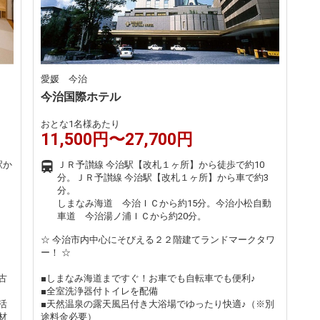
愛媛 今治
今治国際ホテル
おとな1名様あたり
11,500円〜27,700円
駅か
ＪＲ予讃線 今治駅【改札１ヶ所】から徒歩で約10
分。ＪＲ予讃線 今治駅【改札１ヶ所】から車で約3
分。
しまなみ海道 今治ＩＣから約15分。今治小松自動
車道 今治湯ノ浦ＩＣから約20分。
☆ 今治市内中心にそびえる２２階建てランドマークタワ
ー！ ☆
古
■しまなみ海道まですぐ！お車でも自転車でも便利♪
■全室洗浄器付トイレを配備
活
■天然温泉の露天風呂付き大浴場でゆったり快適♪（※別
材
途料金必要）