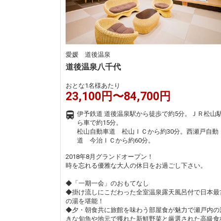
愛媛 道後温泉
道後温泉八千代
おとな1名様あたり
23,100円〜84,700円
伊予鉄道 道後温泉駅から徒歩で約5分。ＪＲ松山
ら車で約15分。
松山自動車道 松山ＩＣから約30分。西瀬戸自動
道 今治ＩＣから約60分。
2018年8月グランドオープン！
時を忘れる優雅な大人の休日をお過ごし下さい。
◆「一期一会」のおもてなし
◆掛け流しにこだわった全室温泉露天風呂付で日本最
の湯を堪能！
◆夕・朝食共に旅館を味わう部屋食が魅力で瀬戸内の
きな旬魚や地元で獲れた新鮮野菜と厳選された高級食