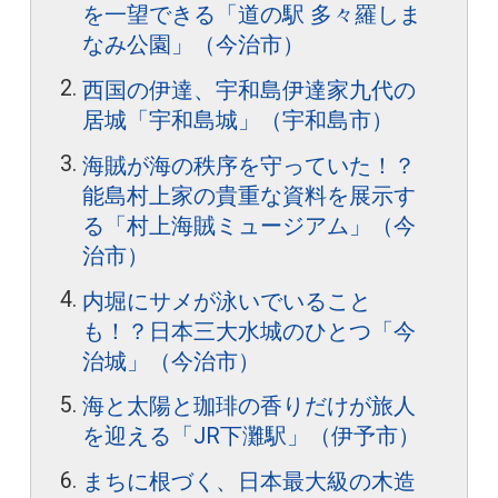
を一望できる「道の駅 多々羅しま
なみ公園」（今治市）
西国の伊達、宇和島伊達家九代の
居城「宇和島城」（宇和島市）
海賊が海の秩序を守っていた！？
能島村上家の貴重な資料を展示す
る「村上海賊ミュージアム」（今
治市）
内堀にサメが泳いでいること
も！？日本三大水城のひとつ「今
治城」（今治市）
海と太陽と珈琲の香りだけが旅人
を迎える「JR下灘駅」（伊予市）
まちに根づく、日本最大級の木造