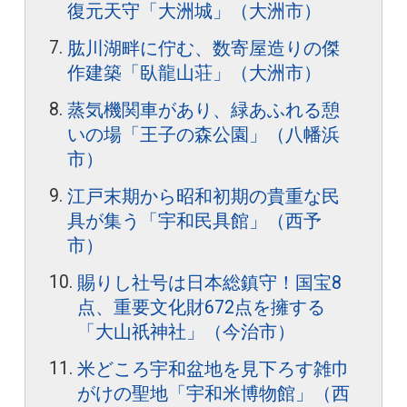
復元天守「大洲城」（大洲市）
肱川湖畔に佇む、数寄屋造りの傑
作建築「臥龍山荘」（大洲市）
蒸気機関車があり、緑あふれる憩
いの場「王子の森公園」（八幡浜
市）
江戸末期から昭和初期の貴重な民
具が集う「宇和民具館」（西予
市）
賜りし社号は日本総鎮守！国宝8
点、重要文化財672点を擁する
「大山祇神社」（今治市）
米どころ宇和盆地を見下ろす雑巾
がけの聖地「宇和米博物館」（西