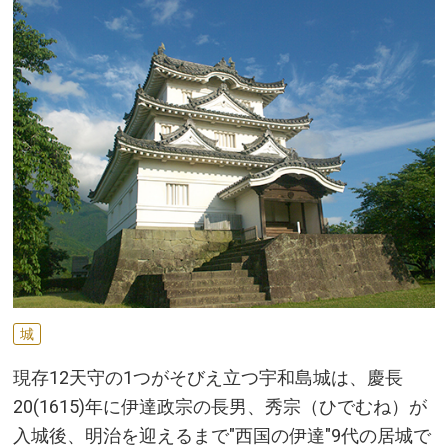
城
現存12天守の1つがそびえ立つ宇和島城は、慶長
20(1615)年に伊達政宗の長男、秀宗（ひでむね）が
入城後、明治を迎えるまで"西国の伊達"9代の居城で