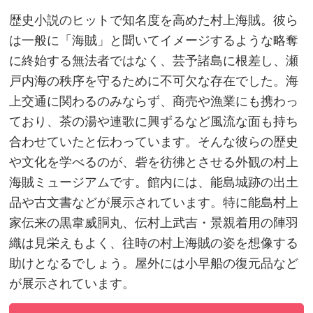
歴史小説のヒットで知名度を高めた村上海賊。彼ら
は一般に「海賊」と聞いてイメージするような略奪
に終始する無法者ではなく、芸予諸島に根差し、瀬
戸内海の秩序を守るために不可欠な存在でした。海
上交通に関わるのみならず、商売や漁業にも携わっ
ており、茶の湯や連歌に興ずるなど風流な面も持ち
合わせていたと伝わっています。そんな彼らの歴史
や文化を学べるのが、砦を彷彿とさせる外観の村上
海賊ミュージアムです。館内には、能島城跡の出土
品や古文書などが展示されています。特に能島村上
家伝来の黒韋威胴丸、伝村上武吉・景親着用の陣羽
織は見栄えもよく、往時の村上海賊の姿を想像する
助けとなるでしょう。屋外には小早船の復元品など
が展示されています。