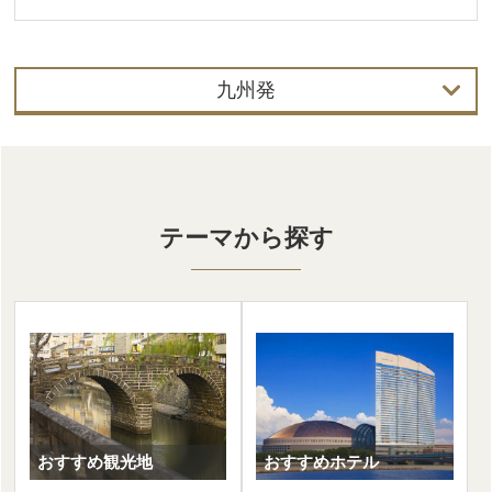
九州発
首都圏発
中部発
テーマから探す
関西発
北海道発
東北発
北陸発
中国・四国発
おすすめ観光地
おすすめホテル