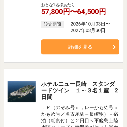
おとな1名様あたり
57,800円〜64,500円
2026年10月03日〜
設定期間
2027年03月30日
詳細を見る
ホテルニュー長崎 スタンダ
ードツイン １～３名１室 2
日間
ＪＲ（のぞみ号⇔リレーかもめ号⇔
かもめ号／名古屋駅⇔長崎駅）＋宿
泊（朝食付）と２日目＜軍艦島上陸
周遊クルーズ＞乗船券がセット※天