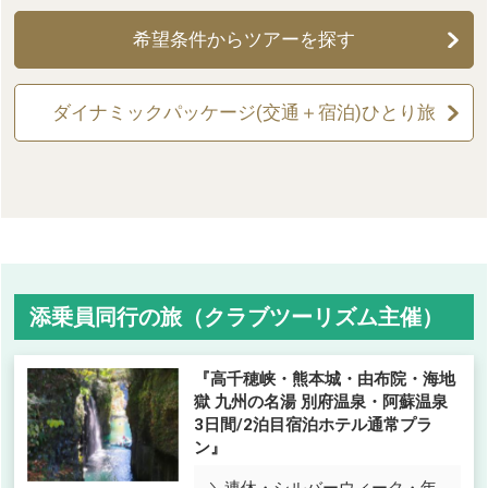
希望条件からツアーを探す
ダイナミックパッケージ(交通＋宿泊)ひとり旅
添乗員同行の旅（クラブツーリズム主催）
『高千穂峡・熊本城・由布院・海地
獄 九州の名湯 別府温泉・阿蘇温泉
3日間/2泊目宿泊ホテル通常プラ
ン』