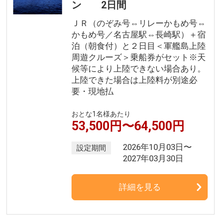
ン 2日間
ＪＲ（のぞみ号⇔リレーかもめ号⇔
かもめ号／名古屋駅⇔長崎駅）＋宿
泊（朝食付）と２日目＜軍艦島上陸
周遊クルーズ＞乗船券がセット※天
候等により上陸できない場合あり。
上陸できた場合は上陸料が別途必
要・現地払
おとな1名様あたり
53,500円〜64,500円
2026年10月03日〜
設定期間
2027年03月30日
詳細を見る