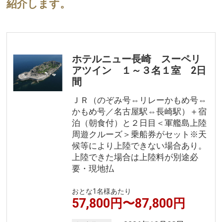
紹介します。
ホテルニュー長崎 スーペリ
アツイン １～３名１室 2日
間
ＪＲ（のぞみ号⇔リレーかもめ号⇔
かもめ号／名古屋駅⇔長崎駅）＋宿
泊（朝食付）と２日目＜軍艦島上陸
周遊クルーズ＞乗船券がセット※天
候等により上陸できない場合あり。
上陸できた場合は上陸料が別途必
要・現地払
おとな1名様あたり
57,800円〜87,800円