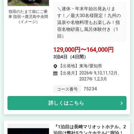
＼連休・年末年始出発ありま
指宿のたまて箱にご乗
す！／最大30名様限定！九州の
車 指宿⇒鹿児島中央間
（イメージ）
温泉や名物料理もお楽しみ！指
宿名物砂蒸し風呂体験付き（1
回）
129,000円〜164,000円
3泊4日（4日間）
【出発地】
東海/愛知県
【出発月】
2026年 9,10,11,12月、
2027年 1,2,3月
75234
コース番号
詳しくはこちら
『1泊目は長崎マリオットホテル、2
泊目は弊社Sランクホテルに宿泊！