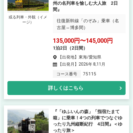
州の名列車を愉しむ大人旅 2日
間』
或る列車・外観（イメ
往復新幹線「のぞみ」乗車（名
ージ）
古屋⇔博多間）
135,000円〜145,000円
1泊2日（2日間）
【出発地】
東海/愛知県
【出発月】
2026年 8,11月
75115
コース番号
詳しくはこちら
『「ゆふいんの森」「指宿たまて
箱」に乗車！4つの列車でつなぐゆ
ったり九州縦断紀行 4日間』＜ゆ
ったり旅＞