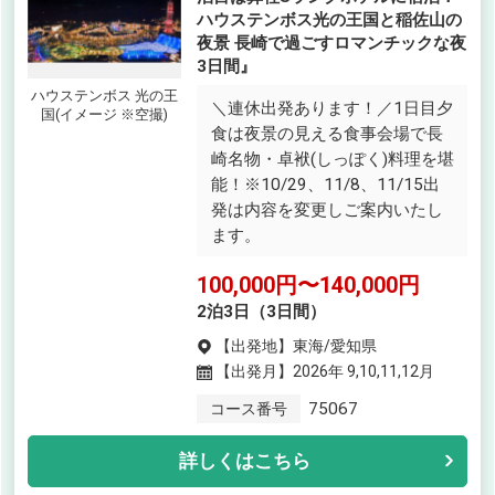
ハウステンボス光の王国と稲佐山の
夜景 長崎で過ごすロマンチックな夜
3日間』
ハウステンボス 光の王
＼連休出発あります！／1日目夕
国(イメージ ※空撮)
食は夜景の見える食事会場で長
崎名物・卓袱(しっぽく)料理を堪
能！※10/29、11/8、11/15出
発は内容を変更しご案内いたし
ます。
100,000円〜140,000円
2泊3日（3日間）
【出発地】
東海/愛知県
【出発月】
2026年 9,10,11,12月
75067
コース番号
詳しくはこちら