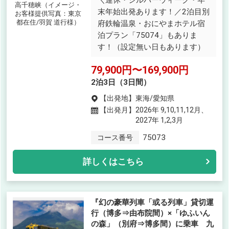
＼連休・シルバーウィーク・年
高千穂峡（イメージ・
末年始出発あります！／2泊目別
お客様提供写真：東京
都在住/羽賀 道行様）
府鉄輪温泉・おにやまホテル宿
泊プラン「75074」もありま
す！（設定無い日もあります）
79,900円〜169,900円
2泊3日（3日間）
【出発地】
東海/愛知県
【出発月】
2026年 9,10,11,12月、
2027年 1,2,3月
75073
コース番号
詳しくはこちら
『幻の豪華列車「或る列車」貸切運
行（博多⇒由布院間）×「ゆふいん
の森」（別府⇒博多間）に乗車 九