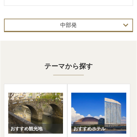
中部発
首都圏発
中部発
テーマから探す
関西発
北海道発
東北発
北陸発
中国・四国発
おすすめ観光地
おすすめホテル