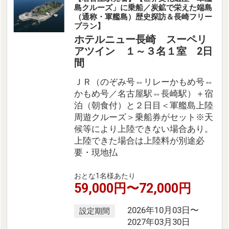
島クルーズ」に乗船／炭鉱で栄えた端島
（通称・軍艦島）歴史探訪＆長崎フリー
プラン】
ホテルニュー長崎 スーペリ
アツイン １～３名１室 2日
間
ＪＲ（のぞみ号⇔リレーかもめ号⇔
かもめ号／名古屋駅⇔長崎駅）＋宿
泊（朝食付）と２日目＜軍艦島上陸
周遊クルーズ＞乗船券がセット※天
候等により上陸できない場合あり。
上陸できた場合は上陸料が別途必
要・現地払
おとな1名様あたり
59,000円〜72,000円
2026年10月03日〜
設定期間
2027年03月30日