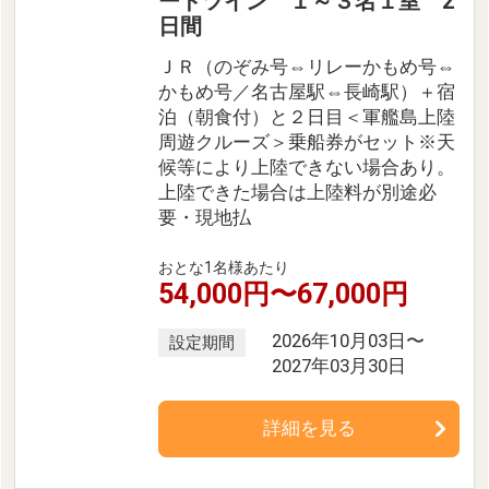
ードツイン １～３名１室 2
日間
ＪＲ（のぞみ号⇔リレーかもめ号⇔
かもめ号／名古屋駅⇔長崎駅）＋宿
泊（朝食付）と２日目＜軍艦島上陸
周遊クルーズ＞乗船券がセット※天
候等により上陸できない場合あり。
上陸できた場合は上陸料が別途必
要・現地払
おとな1名様あたり
54,000円〜67,000円
2026年10月03日〜
設定期間
2027年03月30日
詳細を見る