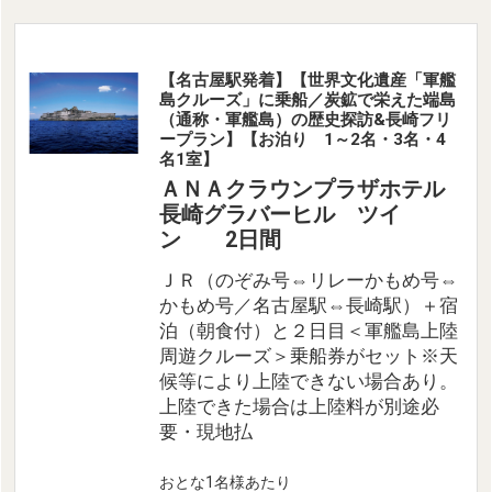
【名古屋駅発着】【世界文化遺産「軍艦
島クルーズ」に乗船／炭鉱で栄えた端島
（通称・軍艦島）の歴史探訪&長崎フリ
ープラン】【お泊り 1～2名・3名・4
名1室】
ＡＮＡクラウンプラザホテル
長崎グラバーヒル ツイ
ン 2日間
ＪＲ（のぞみ号⇔リレーかもめ号⇔
かもめ号／名古屋駅⇔長崎駅）＋宿
泊（朝食付）と２日目＜軍艦島上陸
周遊クルーズ＞乗船券がセット※天
候等により上陸できない場合あり。
上陸できた場合は上陸料が別途必
要・現地払
おとな1名様あたり