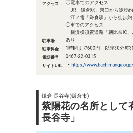
◯電車でのアクセス
アクセス
JR「鎌倉駅」東口から徒歩約
江ノ電「鎌倉駅」から徒歩約1
◯車でのアクセス
横浜横須賀道路「朝比奈IC」
あり
駐車場
1時間まで600円 以降30分毎3
駐車料金
0467-22-0315
電話番号
https://www.hachimangu.or.jp
サイトURL
鎌倉 長谷寺(鎌倉市)
紫陽花の名所として有
長谷寺」