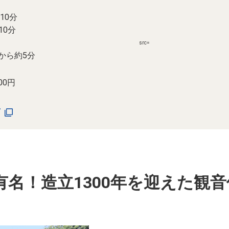
10分
0分
src=
から約5分
00円
/
名！造立1300年を迎えた観