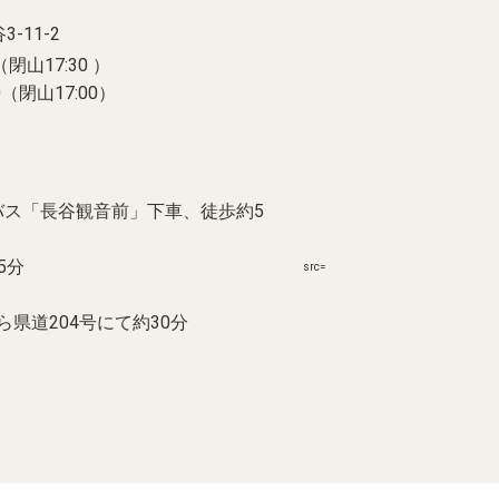
-11-2
（閉山17:30 ）
0（閉山17:00）
バス「長谷観音前」下車、徒歩約5
5分
src=
県道204号にて約30分