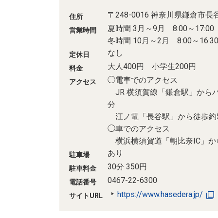
〒248-0016 神奈川県鎌倉市長谷3
住所
夏時間 3月～9月 8:00～17:00
営業時間
冬時間 10月～2月 8:00～16:3
なし
定休日
大人400円 小学生200円
料金
◯電車でのアクセス
アクセス
JR 横須賀線「鎌倉駅」から
分
江ノ電「長谷駅」から徒歩約
◯車でのアクセス
横浜横須賀道「朝比奈IC」から
あり
駐車場
30分 350円
駐車料金
0467-22-6300
電話番号
https://www.hasedera.jp/
サイトURL