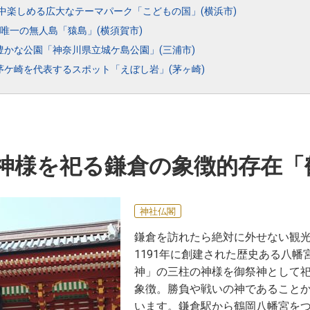
中楽しめる広大なテーマパーク「こどもの国」(横浜市)
唯一の無人島「猿島」(横須賀市)
かな公園「神奈川県立城ケ島公園」(三浦市)
ケ崎を代表するスポット「えぼし岩」(茅ヶ崎)
の神様を祀る鎌倉の象徴的存在
神社仏閣
鎌倉を訪れたら絶対に外せない観
1191年に創建された歴史ある八
神」の三柱の神様を御祭神として
象徴。勝負や戦いの神であること
います。鎌倉駅から鶴岡八幡宮を