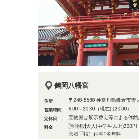
鶴岡八幡宮
〒248-8588 神奈川県鎌倉市雪ノ
住所
6:00～20:30（現在は20:00）
営業時間
宝物殿は展示替え等による休館
定休日
[宝物殿]大人(中学生以上)20
料金
害者手帳）付添1名無料