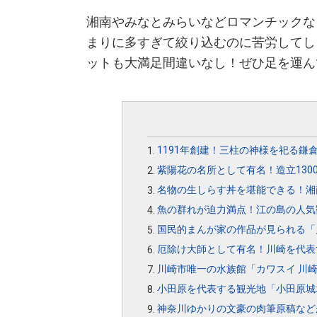
湘南やみなとみらいなどロマンチックな
まりに多すぎて絞り込むのに苦労してし
ットも大満足間違いなし！ぜひ足を運ん
1191年創建！三柱の神様を祀る鎌
紫陽花の名所として有名！造立130
名物の生しらす丼を堪能できる！湘
魚の群れが迫力満点！江の島の人気
国民的まんが家の作品が見られる「川
厄除け大師として有名！川崎を代表
川崎市唯一の水族館「カワスイ 川崎
小田原を代表する観光地「小田原城
神奈川ゆかりの文豪の肉筆原稿など