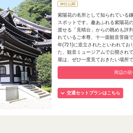
神社仏閣
紫陽花の名所として知られている
スポットです。趣あふれる紫陽花
渡せる「見晴台」からの眺めも評
れているご本尊、十一面観音菩薩で
年(721)に造立されたといわれて
た、観音ミュージアムで公開され
屋は、ぜひ一度見ておきたい場所
周辺の宿
交通セットプランはこちら