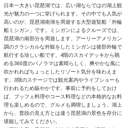
日本一大きい琵琶湖では、広い湖ならではの湖上観
光が魅力の一つに挙げられます。その中でも人気が
高いのが、琵琶湖南湖を周遊する大型遊覧船「外輪
船ミシガン」です。ミシガンによるクルーズでは、
琵琶湖の南部分を周遊します。アーリーアメリカン
調のクラシカルな外観をしたミシガンは後部外輪で
航行する珍しい船です。4階のスカイデッキから眺
める360度のパノラマは素晴らしく、爽やかな風に
吹かれればちょっとしたリゾート気分を味わえま
す。3階のステージでは観光案内やライブショーも
行われるため賑やかです。事前に予約をしておけ
ば、ブッフェ料理やコース料理などの本格的なお料
理も楽しめるので、グルメも満喫しましょう。湖上
から、普段の見え方とは違う琵琶湖の景色を存分に
堪能してみてください。