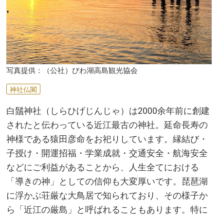
写真提供：（公社）びわ湖高島観光協会
神社仏閣
白鬚神社（しらひげじんじゃ）は2000余年前に創建
されたと伝わっている近江最古の神社。延命長寿の
神様である猿田彦命をお祀りしています。縁結び・
子授け・開運招福・学業成就・交通安全・航海安全
などにご利益があることから、人生全てにおける
「導きの神」としての信仰も大変厚いです。琵琶湖
に浮かぶ荘厳な大鳥居で知られており、その様子か
ら「近江の厳島」と呼ばれることもあります。特に