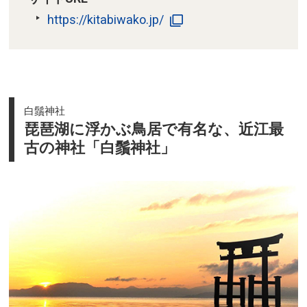
https://kitabiwako.jp/
白鬚神社
琵琶湖に浮かぶ鳥居で有名な、近江最
古の神社「白鬚神社」