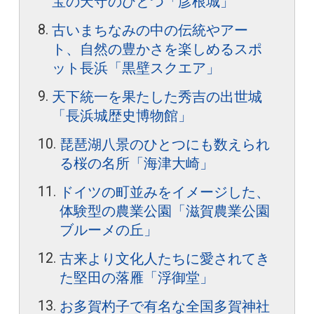
宝の天守のひとつ「彦根城」
古いまちなみの中の伝統やアー
ト、自然の豊かさを楽しめるスポ
ット長浜「黒壁スクエア」
天下統一を果たした秀吉の出世城
「長浜城歴史博物館」
琵琶湖八景のひとつにも数えられ
る桜の名所「海津大崎」
ドイツの町並みをイメージした、
体験型の農業公園「滋賀農業公園
ブルーメの丘」
古来より文化人たちに愛されてき
た堅田の落雁「浮御堂」
お多賀杓子で有名な全国多賀神社