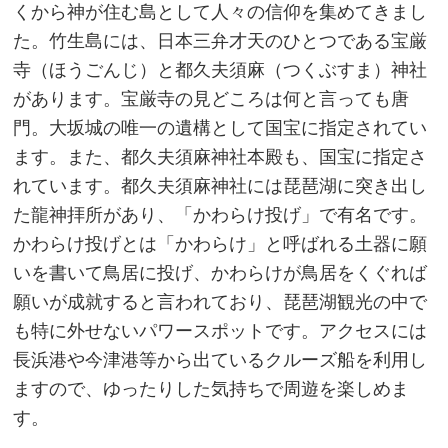
くから神が住む島として人々の信仰を集めてきまし
た。竹生島には、日本三弁才天のひとつである宝厳
寺（ほうごんじ）と都久夫須麻（つくぶすま）神社
があります。宝厳寺の見どころは何と言っても唐
門。大坂城の唯一の遺構として国宝に指定されてい
ます。また、都久夫須麻神社本殿も、国宝に指定さ
れています。都久夫須麻神社には琵琶湖に突き出し
た龍神拝所があり、「かわらけ投げ」で有名です。
かわらけ投げとは「かわらけ」と呼ばれる土器に願
いを書いて鳥居に投げ、かわらけが鳥居をくぐれば
願いが成就すると言われており、琵琶湖観光の中で
も特に外せないパワースポットです。アクセスには
長浜港や今津港等から出ているクルーズ船を利用し
ますので、ゆったりした気持ちで周遊を楽しめま
す。