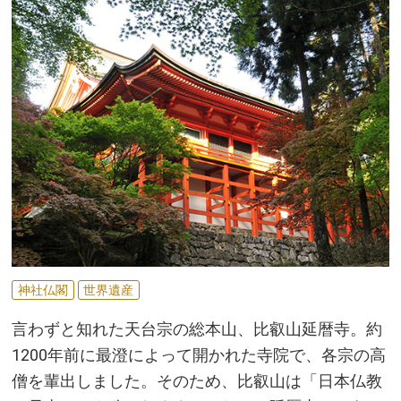
神社仏閣
世界遺産
言わずと知れた天台宗の総本山、比叡山延暦寺。約
1200年前に最澄によって開かれた寺院で、各宗の高
僧を輩出しました。そのため、比叡山は「日本仏教