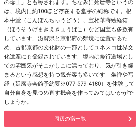
の母山」とも称されます。ちなみに延暦寺というの
は、境内に約100ほど存在する堂宇の総称です。根
本中堂（こんぽんちゅうどう）、宝相華蒔絵経箱
（ほうそうげまきえきょうばこ）など国宝も多数有
しています。滋賀県と京都府の県境に位置するた
め、古都京都の文化財の一部としてユネスコ世界文
化遺産にも登録されています。境内は修行道場とし
ての雰囲気がそこかしこに漂っており、気が引き締
まるという感想を持つ観光客も多いです。坐禅や写
経（延暦寺会館予約要※077-579-4180）を体験して
自分自身を見つめ直す機会を作ってみてはいかがで
しょうか。
周辺の宿一覧