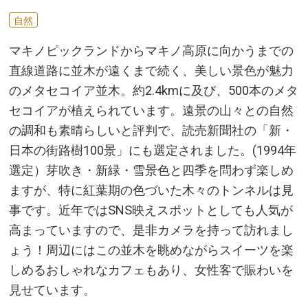
自然
マキノピックランドからマキノ高原に向かうまでの
直線道路に並木が遠くまで続く、美しい景色が魅力
のメタセコイア並木。約2.4kmに及び、500本のメタ
セコイアが植えられています。遠景の山々との自然
の調和も素晴らしいと評判で、読売新聞社の「新・
日本の街路樹100景」にも選定されました。(1994年
選定）芽吹き・新緑・雪景色と四季を問わず楽しめ
ますが、特に紅葉期の色づいた木々のトンネルは見
事です。近年ではSNS映えスポットとしても人気が
高まっていますので、是非カメラを持って訪れまし
ょう！周辺にはこの並木を眺めながらスイーツを楽
しめるおしゃれなカフェもあり、女性客で賑わいを
見せています。