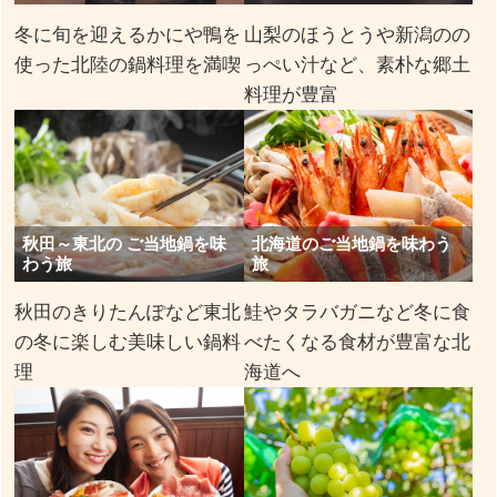
冬に旬を迎えるかにや鴨を
山梨のほうとうや新潟のの
使った北陸の鍋料理を満喫
っぺい汁など、素朴な郷土
料理が豊富
秋田～東北の ご当地鍋を味
北海道のご当地鍋を味わう
わう旅
旅
秋田のきりたんぽなど東北
鮭やタラバガニなど冬に食
の冬に楽しむ美味しい鍋料
べたくなる食材が豊富な北
理
海道へ