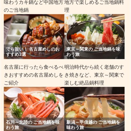
味わうカキ鍋など中国地方
地方で楽しめるご当地鍋料
のご当地鍋
理
でら旨い！ 名古屋めしのお
東京～関東の ご当地鍋を味
すすめ3選
わう旅
名古屋に行ったら食べるべ
明治時代から続く老舗のす
きおすすめの名古屋めしを
き焼きなど、東京～関東で
ご紹介
楽しむ絶品鍋料理
石川～北陸の ご当地鍋を味
新潟～甲信越の ご当地鍋を
わう旅
味わう旅