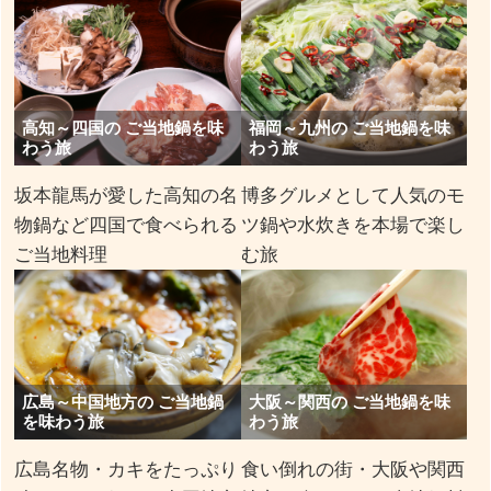
高知～四国の ご当地鍋を味
福岡～九州の ご当地鍋を味
わう旅
わう旅
坂本龍馬が愛した高知の名
博多グルメとして人気のモ
物鍋など四国で食べられる
ツ鍋や水炊きを本場で楽し
ご当地料理
む旅
広島～中国地方の ご当地鍋
大阪～関西の ご当地鍋を味
を味わう旅
わう旅
広島名物・カキをたっぷり
食い倒れの街・大阪や関西