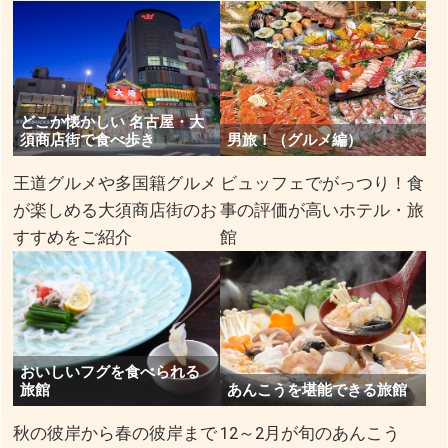
どこか懐かしい 名古屋・大
須商店街で食べ歩き
男旅！（グルメ編）
王道グルメや多国籍グルメ
ビュッフェでがっつり！食
が楽しめる大須商店街のお
事の評価が高いホテル・旅
すすめをご紹介
館
おいしいフグを食べられる
旅館
あんこうを堪能できる旅館
秋の彼岸から春の彼岸まで
12～2月が旬のあんこう