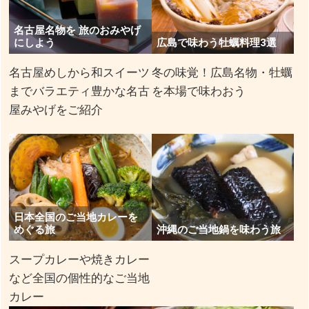
名古屋名物を 旅のおみやげ
にしよう
広島で味わう牡蠣料理3選
名古屋めしから和スイーツ
冬の味覚！広島名物・牡蠣
までバラエティ豊かな名古
を本場で味わおう
屋みやげをご紹介
日本全国のご当地カレーを
めぐる旅
沖縄のご当地鍋を味わう旅
スープカレーや焼きカレー
など全国の個性的なご当地
カレー