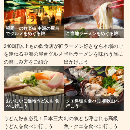
福岡一の歓楽街 中洲の屋台
でグルメをめぐる旅
ご当地ラーメンをめぐる旅
2400軒以上もの飲食店が軒
ラーメン好きなら本場のご
を連ねる中洲の屋台グルメ
当地ラーメンを味わう旅に
の楽しみ方をご紹介
出かけよう
おいしいご当地うどんを 食
クエ料理を食べに 和歌山へ
べに行こう
行こう
うどん好き必見！日本三大
幻の魚とも呼ばれる高級
うどんを食べに行こう
魚・クエを食べに行こう