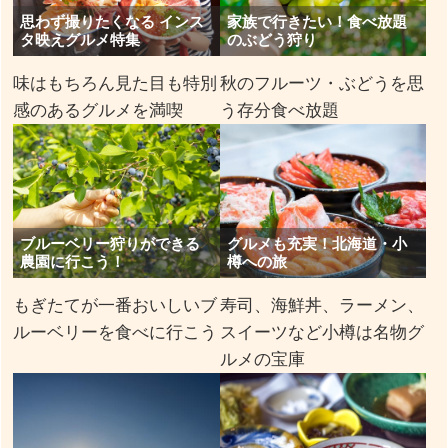
思わず撮りたくなる インス
家族で行きたい！食べ放題
タ映えグルメ特集
のぶどう狩り
味はもちろん見た目も特別
秋のフルーツ・ぶどうを思
感のあるグルメを満喫
う存分食べ放題
ブルーベリー狩りができる
グルメも充実！北海道・小
農園に行こう！
樽への旅
もぎたてが一番おいしいブ
寿司、海鮮丼、ラーメン、
ルーベリーを食べに行こう
スイーツなど小樽は名物グ
ルメの宝庫