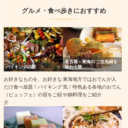
グルメ・食べ歩きにおすすめ
名古屋～東海の ご当地鍋を
バイキングの宿
味わう旅
お好きなものを、お好きな
東海地方ではおでんが人
だけ食べ放題！バイキング
気！特色ある各地のおでん
（ビュッフェ）の宿をご紹
や鍋料理をご紹介
介