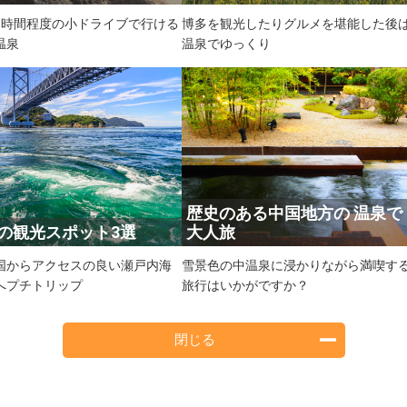
1時間程度の小ドライブで行ける
博多を観光したりグルメを堪能した後
温泉
温泉でゆっくり
歴史のある中国地方の 温泉で
の観光スポット3選
大人旅
国からアクセスの良い瀬戸内海
雪景色の中温泉に浸かりながら満喫す
へプチトリップ
旅行はいかがですか？
閉じる