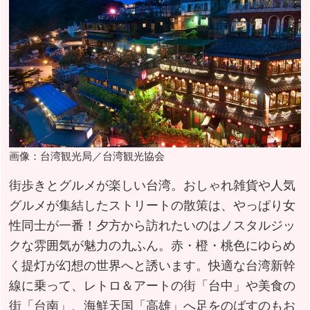
画像：台湾観光局／台湾観光協会
街歩きとグルメが楽しい台湾。おしゃれ雑貨や人気
グルメが集結したストリートの散策は、やっぱり女
性同士が一番！夕方から訪れたいのはノスタルジッ
クな雰囲気が魅力の九ふん。赤・橙・桃色にゆらめ
く提灯が幻想の世界へと誘います。快適な台湾新幹
線に乗って、レトロ＆アートの街「台中」や美食の
街「台南」、海鮮天国「高雄」へ足をのばすのもお