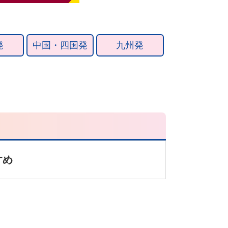
発
中国・四国発
九州発
すめ