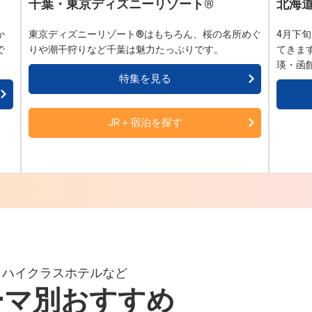
千葉・東京ディズニーリゾート®
北海
か
東京ディズニーリゾート®はもちろん、桜の名所めぐ
4月下
で
りや潮干狩りなど千葉は魅力たっぷりです。
てきま
瑛・函
特集を見る
JR＋宿泊を探す
、ハイクラスホテルなど
ーマ別おすすめ