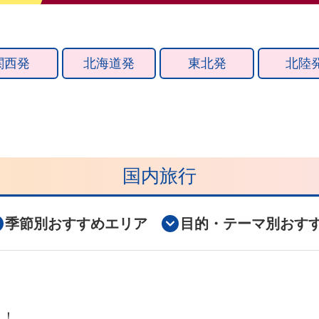
関西発
北海道発
東北発
北陸
国内旅行
季節別おすすめエリア
目的・テーマ別おす
ク！