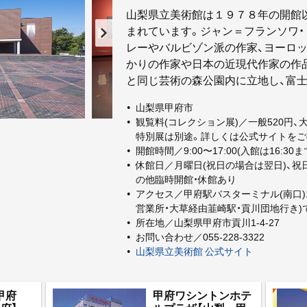
山梨県立美術館は１９７８年の開館以
まれています。ジャン＝フランソワ・
レーやバルビゾン派の作家、ヨーロ
かりの作家や日本の近現代作家の作
と同じ芸術の森公園内に立地し、富
山梨県甲府市
観覧料(コレクション展)／一般520円、
特別展は別途。詳しくは公式サイトをご
コレクション展A（ミレー館）
開館時間／9:00〜17:00(入館は16:30ま
休館日／月曜日(祝日の場合は翌日)、祝
の他臨時開館・休館あり
アクセス／甲府駅バスターミナル(南口)
営業所・大草経由韮崎駅・貢川団地行き)
所在地／山梨県甲府市貢川1-4-27
お問い合わせ／055-228-3322
山梨県立美術館 公式サイト
甲府
甲府ワシントンホテ