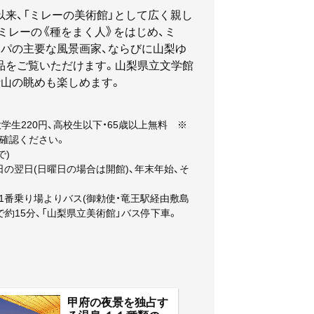
来、「ミレーの美術館」として広く親し
ミレーの《種をまく人》をはじめ、ミ
ッパの主要な風景画家、ならびに山梨ゆ
品をご覧いただけます。山梨県立文学館
士山の眺めも楽しめます。
大学生220円、高校生以下・65歳以上無料 ※
確認ください。
芸術の森公園内に立地
で)
日の翌日(日曜日の場合は開館)、年末年始、そ
1番乗り場よりバス(御勅使・竜王駅経由敷島
で約15分、「山梨県立美術館」バス停下車。
甲府の夜景を独占す