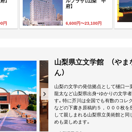
府】
ルプラザ【山梨 甲
府】
00円
6,600円〜23,100円
山梨県立文学館 （や
ん）
山梨の文学の発信拠点として樋口一葉
龍太など山梨県出身・ゆかりの文学者
す。特に芥川は全国でも有数のコレク
などの下書き原稿約５，０００枚を所
して親しまれる山梨県立美術館と同
めも楽しめます。