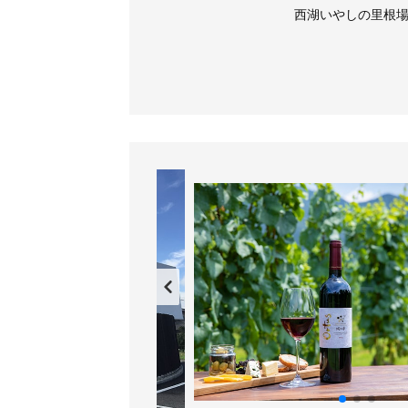
いやしの里根場
西湖いやしの里根