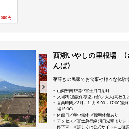
,000円
西湖いやしの里根場 
んば）
茅葺きの民家でお食事や様々な体験を
山梨県南都留郡富士河口湖町
入場料（施設保存協力金)／大人(高校生以上
営業時間／3月～11月 9:00～17:00(最終入
場16:00)
休館日／年中無休 ※臨時休館あり
アクセス／富士急行線 河口湖駅よりレト
停下車 ※詳しくは公式サイトをご確認