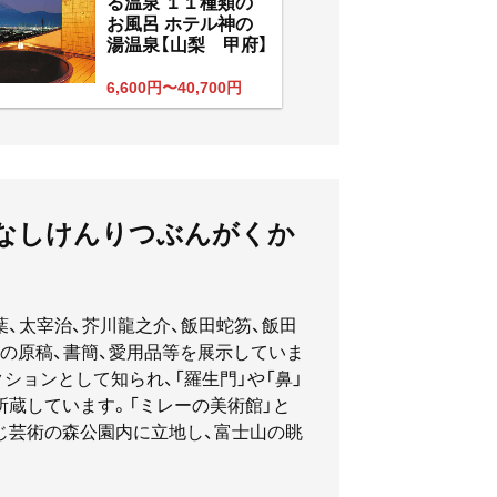
る温泉 １１種類の
お風呂 ホテル神の
湯温泉【山梨 甲府】
6,600円〜40,700円
まなしけんりつぶんがくか
、太宰治、芥川龍之介、飯田蛇笏、飯田
の原稿、書簡、愛用品等を展示していま
ションとして知られ、「羅生門」や「鼻」
蔵しています。「ミレーの美術館」と
じ芸術の森公園内に立地し、富士山の眺