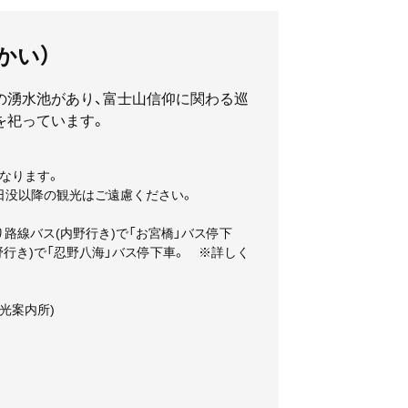
かい）
の湧水池があり、富士山信仰に関わる巡
を祀っています。
となります。
 ※日没以降の観光はご遠慮ください。
路線バス(内野行き)で「お宮橋」バス停下
行き)で「忍野八海」バス停下車。 ※詳しく
観光案内所)