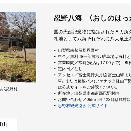
忍野八海 （おしのはっ
国の天然記念物に指定された８カ所
礼地として八海それぞれに八大竜王
山梨県南都留郡忍野村
料金／無料 ※一部施設、駐車場は有料
営業時間／常時(売店は17:00まで)
定休日／なし
アクセス／富士急行大月線 富士山駅より
車。または路線バス(ファナック経由平野
は公式サイトをご確認ください。
供：忍野村
所在地／山梨県南都留郡忍野村内
お問い合わせ／0555-84-4221(忍野村
忍野村観光協会 公式サイト
【山