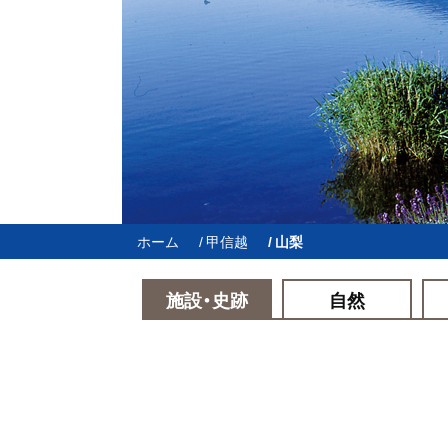
ホーム
甲信越
山梨
施設・史跡
自然