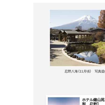
忍野八海（11月頃） 写真提
ホテル鐘山苑
梨 忍野】