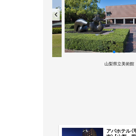
森公園内に立地
山梨県立美術館
アパホテル〈