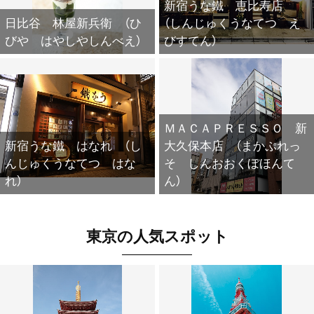
新宿うな鐵 恵比寿店
日比谷 林屋新兵衛 （ひ
（しんじゅくうなてつ え
びや はやしやしんべえ）
びすてん）
ＭＡＣＡＰＲＥＳＳＯ 新
新宿うな鐵 はなれ （し
大久保本店 （まかぷれっ
んじゅくうなてつ はな
そ しんおおくぼほんて
れ）
ん）
東京の人気スポット