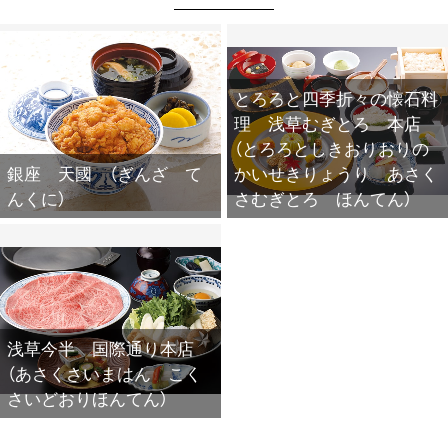
とろろと四季折々の懐石料
理 浅草むぎとろ 本店
（とろろとしきおりおりの
銀座 天國 （ぎんざ て
かいせきりょうり あさく
んくに）
さむぎとろ ほんてん）
浅草今半 国際通り本店
（あさくさいまはん こく
さいどおりほんてん）