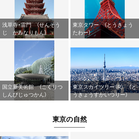
浅草寺・雷門 （せんそう
東京タワー （とうきょう
じ かみなりもん）
たわー）
国立新美術館 （こくりつ
東京スカイツリー（R） （と
しんびじゅつかん）
うきょうすかいつりー）
東京の自然