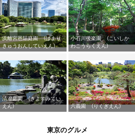
浜離宮恩賜庭園 （はまり
小石川後楽園 （こいしか
きゅうおんしていえん）
わこうらくえん）
清澄庭園 （きよすみてい
えん）
六義園 （りくぎえん）
東京のグルメ