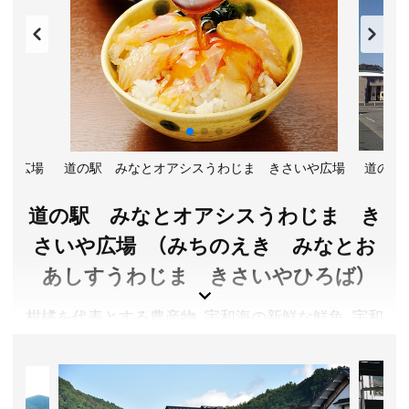
中庭を囲む構成の建築は中村好文氏の設計。カ
フェ・タンポポ（入館者専用）のメニュー、オリジナル
グッズも充実。
愛媛県松山市
入館料／大人800円、高・大学生500円、 中学生以下無料
開館時間／10:00～18:00(入館は17:30まで)
休館日／毎週火曜日(火曜日が祝日の場合は翌日)、年末
いや広場
道の駅 みなとオアシスうわじま きさいや広場
道の駅
年始及び保守点検日
アクセス／松山市駅より伊予鉄バス森松砥部方面行き
道の駅 みなとオアシスうわじま き
(15番・18番線)で約20分「天山橋(あまやまばし)」バス停
下車、徒歩約2分
さいや広場 （みちのえき みなとお
所在地／愛媛県松山市東石井1丁目6番10号
あしすうわじま きさいやひろば）
お問い合わせ／089-969-1313
伊丹十三記念館 公式サイト
柑橘を代表とする農産物、宇和海の新鮮な鮮魚、宇和
島じゃこ天、生産量日本一の真珠など、宇和島の特産
品が勢揃い。フードコートでは郷土料理「宇和島鯛
めし」を味わうことができます。また、北海道のチョ
コレートメーカー「ロイズ」の西日本唯一の通年販売