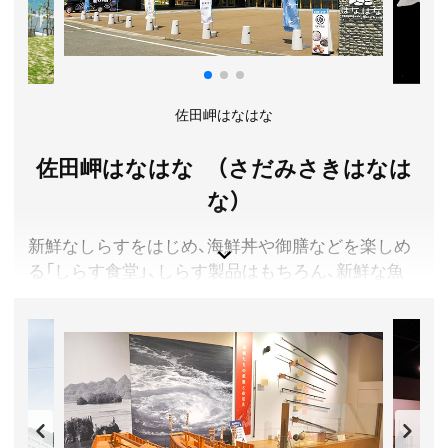
営業時間／海山産直あさひさん 8:30～18:00、レストラン
11:00～18:00、テナント 9:00～18:00
定休日／毎月第三火曜日(7・8月は無休）
アクセス／JR伊予上灘駅より徒歩約5分
所在地／愛媛県伊予市双海町高岸甲2326番地
佐田岬はなはな
お問い合わせ／089-986-0522
ふたみシーサイド公園 公式サイト
佐田岬はなはな （さだみさきはなは
な）
新鮮なしらすをはじめ、海鮮丼や御膳などを楽しめ
る「しらす食堂」、しらす製品はもちろん、新鮮な魚
や柑橘、地元の手作り品などを販売している「しらす
パーク」、自家製の燻製を使ったバーガーやコーヒー
などをテイクアウトできるカフェ「木と樹」。
“日本一細長い”佐田岬半島の四季折々の絶景と、旬
の食材を楽しめる新しい施設が誕生しました。
愛媛県西宇和郡伊方町