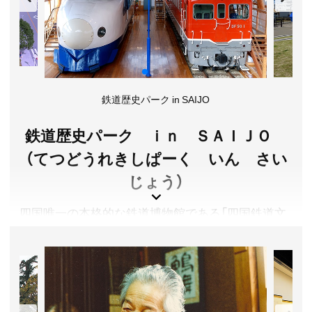
愛媛県今治市
入館料／一般310円、学生160円、高齢者(65歳以上)250
円、高校生以下または18歳未満 無料 ※企画展示は、企画
展示の都度、別に定めます。各種割引に関しては公式サ
イトをご確認ください。
鉄道歴史パーク in SAIJO
開館時間／9:00～17:00(入館は16:30まで)
休館日／毎週月曜日(祝日の場合は原則翌日振替)、年末
鉄道歴史パーク ｉｎ ＳＡＩＪＯ
年始(12月29日～1月3日)
アクセス／詳しくは公式サイトをご確認ください。
（てつどうれきしぱーく いん さい
所在地／愛媛県今治市宮窪町宮窪1285番地
じょう）
お問い合わせ／0897-74-1065
今治市村上海賊ミュージアム 公式サイト
四国唯一の本格的な鉄道博物館である「四国鉄道文
化館」、新幹線の父・十河信二を顕彰する「十河信二
記念館」、西条市の観光情報発信基地である「観光交
流センター」からなる施設です。
四国鉄道文化館では、車内に乗り込み運転士気分を
満喫できる「0系新幹線」や「ディーゼル機関車」等が