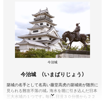
愛媛県松山市
料金／無料
時間／祈祷・朱印 9:00～17:00、授与所 9:00～18:00
アクセス／市内電車(道後温泉駅行き)で終点「道後温泉
駅」下車、駅前の坂道を上り徒歩約5分。
所在地／愛媛県松山市桜谷町173番地
お問い合わせ／089-947-7447
伊佐爾波神社 公式サイト
今治城
今治城 （いまばりじょう）
築城の名手として名高い藤堂高虎の築城術が随所に
見られる難攻不落の城。海水を堀に引き込んだ日本
三大水城の１つです。毎日、日没３０分後から２２
時までライトアップされた幻想的で美しい城を見る