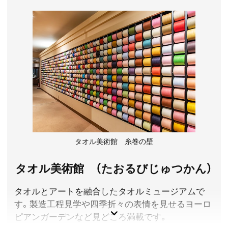
ことができます。
愛媛県今治市
観覧料／一般520円、学生260円、高校生以下または18歳
未満無料、高齢者(65歳以上)420円
開館時間／9:00～17:00
休館日／12月29日～12月31日、その他展示替など運営上
必要なとき
アクセス／JR予讃線 今治駅よりせとうちバス(今治営業
所行き)で約9分「今治城前」バス停下車
所在地／愛媛県今治市通町3-1-3
お問い合わせ／0898-31-9233
タオル美術館 糸巻の壁
タオル美術館 （たおるびじゅつかん）
タオルとアートを融合したタオルミュージアムで
す。製造工程見学や四季折々の表情を見せるヨーロ
ピアンガーデンなど見どころ満載です。