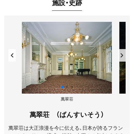
施設・史跡
萬翠荘
萬翠荘 （ばんすいそう）
萬翠荘は大正浪漫を今に伝える、日本が誇るフラン