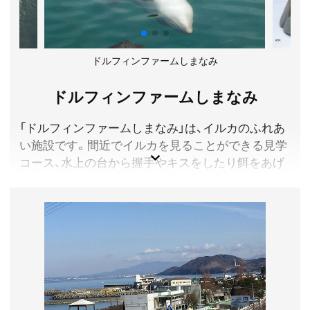
り。詳しくは公式サイトお知らせ欄をご確認ください。
休館日／毎週月曜(祝日の場合、翌火曜)・年末年始
アクセス／伊予鉄道高浜・横河原線 梅津寺駅すぐ前
所在地／愛媛県松山市梅津寺町1374-1
ドルフィンファームしまなみ
お問い合わせ／089-992-9898
みきゃんパーク梅津寺 公式サイト
ドルフィンファームしまなみ
「ドルフィンファームしまなみ」は、イルカのふれあ
い施設です。間近でイルカを見ることができる見学
コース、水上の台から握手やキスをしたり餌をあげ
たりできるふれあいコース、海の中に入ってイルカ
と一緒に泳ぐことができるスイムコースの３つがあ
ります。更衣室や温水シャワー室、控室などを完備
しているので、充実した設備でイルカと楽しい時間
を過ごすことができます。
また、隣にはキャンプ場があり、キャンプをしながら
イルカと過ごすことが出来ます。