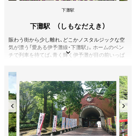
下灘駅
下灘駅 （しもなだえき）
賑わう街から少し離れ、どこかノスタルジックな空
気が漂う「愛ある伊予灘線・下灘駅」。ホームのベン
チで列車を待てば、青く輝く伊予灘が目の前いっぱ
いに広がり、ほのかな潮の香りが体を包み込んでく
れます。下灘駅に魅了された人も多く、映画やドラ
マの舞台にもなっています。忙しい日常から少し距
離をおいて、下灘駅でゆったり時間を楽しみません
か？
愛媛県伊予市
アクセス／JR松山駅より普通列車で約1時間 ※駅に駐車
場はありません。
所在地／愛媛県伊予市双海町