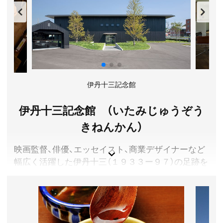
愛媛県伊予郡砥部町
入館料／小中生200円、高大生・65歳以上300円、一般400
円
開館時間／9:00～17:00(入館は16:30まで)
休館日／月曜日(月曜日が祝日の場合は翌日)、年末年始
(12月29日～翌年1月1日)、展示替え期間中
アクセス／JR松山市駅より伊予鉄道路線バス(砥部線(大
伊丹十三記念館
街道経由))「断層口」または「大岩橋」行きで約40分「砥部
焼伝統産業会館前」バス停下車、徒歩約3分
伊丹十三記念館 （いたみじゅうぞう
所在地／愛媛県伊予郡砥部町大南705
きねんかん）
お問い合わせ／089-969-3643
坂村真民記念館 公式サイト
映画監督、俳優、エッセイスト、商業デザイナーなど
幅広く活躍した伊丹十三（１９３３ー９７）の足跡を
直筆原稿・イラスト原画・映像・愛用品の展示でたど
るミュージアム。ぬくもりを感じる落ち着いた空間
をめぐり、懐かしくも未知の伊丹十三に出会うこと
ができる。