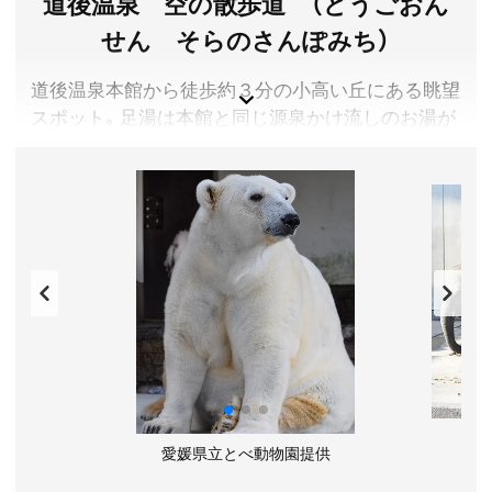
道後温泉 空の散歩道 （どうごおん
道後温泉 椿の湯 公式サイト
せん そらのさんぽみち）
道後温泉本館から徒歩約３分の小高い丘にある眺望
スポット。足湯は本館と同じ源泉かけ流しのお湯が
楽しめる。道後温泉駐車場に隣接。
愛媛県松山市
料金／無料
営業時間／6:00〜21:00(足湯)
定休日／12月に1日臨時休業あり
アクセス／伊予鉄道市内電車 道後温泉駅より徒歩約7分
所在地／愛媛県松山市道後湯之町4番30号
お問い合わせ／089-921-5141(道後温泉事務所)
道後温泉 公式サイト
愛媛県立とべ動物園提供