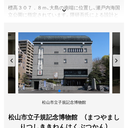
児無料
標高３０７．８ｍ、大島の南端に位置し、瀬戸内海国
開館時間／9:00～18:00 ※イベントにより変更となる
立公園に指定されています。隈研吾氏による設計と
場合があります。
して知られるパノラマ展望台ブリッジからは、世界
休館日／月曜日(祝日は開館）※詳しくは公式サイト内
初三連吊橋「来島海峡大橋」と日本三大急潮のひとつ
「開館カレンダー」をご確認ください。
「来島海峡」の潮流、晴れた日には西日本最高峰「石
アクセス／伊予鉄道 大街道駅より徒歩約5分。松山自動
鎚山」を眺めることができます。
車道 松山ICより車で約30分。
所在地／愛媛県松山市一番町3-3-7
愛媛県今治市
お問い合わせ／089-921-3711
料金／入園無料
萬翠荘 公式サイト
時間／常時
定休日／なし
アクセス／本州側から:瀬戸内しまなみ海道 大島北ICよ
り車で約15分 。四国側から:大島南ICより車で約10分。
所在地／愛媛県今治市吉海町南浦487-4
お問い合わせ／0897-84-2111(今治市役所吉海支所)
松山市立子規記念博物館
松山市立子規記念博物館 （まつやまし
りつしききねんはくぶつかん）