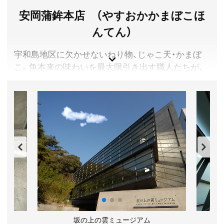
アクセス／伊予鉄 松山市駅より動物園行きバス(30分間
安岡蒲鉾本店 （やすおかかまぼこほ
隔)で約36分、「動物園前」バス停下車
所在地／愛媛県伊予郡砥部町上原町240番地
んてん）
お問い合わせ／089-962-6000
愛媛県立とべ動物園 公式サイト
宇和島地区に欠かせないねり物、じゃこ天・かまぼ
こ。魚本来の味わいを最大限引き出す職人たちが、
伝統の味を支えています。職人が、魚の身質や鮮度
を確かめながら一匹一匹手作業で魚をさばく工程
は、宇和島ならではの製法です。
愛媛県宇和島市
入場料(税込)／工場見学無料 体験工房:じゃこ天
300g(じゃこ天50gで約6枚分) 大人1,000円、子供(小学生
以下)800円
営業時間／9:00～15:00 ※工場見学はいつご来店いただ
いてもOKですが、体験工房は事前予約(約1週間前)が必
要です。
定休日／日曜日、お盆期間、お正月 ※体験工房休業
日 日曜日、8/13～16、11/20～1/10
坂の上の雲ミュージアム