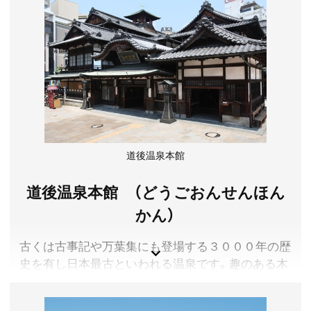
度の高い海と、対岸には人口建造物の無い開放的な
風景が眺められ、秘境的な非日常空間でゆったりと
癒されます。温水シャワー・ウォシュレット付トイ
レ完備で快適に過ごせます。また、地元の新鮮な海
の幸を堪能できる海鮮ＢＢＱもオススメ。デイキャ
ンプでも楽しめます。シーカヤックはガイド付きの
ツアーを提供。レンタル品も充実しているので手ぶ
らのキャンプやＢＢＱもＯＫ！
愛媛県宇和島市
道後温泉本館
営業時間／【デイキャンプ】チェックイン 9:00～14:00、
チェックアウト 11:00～18:00【ご宿泊】チェックイン
道後温泉本館 （どうごおんせんほん
15:00～20:00、チェックアウト 6:00～10:00
かん）
定休日／不定休
アクセス／松山自動車道宇和島南ICより車で約40分
古くは古事記や万葉集にも登場する３０００年の歴
所在地／愛媛県宇和島市蒋渕2043
史を有し日本最古といわれる温泉です。趣のある木
お問い合わせ／090-3549-1561
GO HIGHTAKA キャンプ場 公式サイト
造三層楼の本館は、建物全体が国の重要文化財に指
定されています。（現在、保存修理工事中のため実際