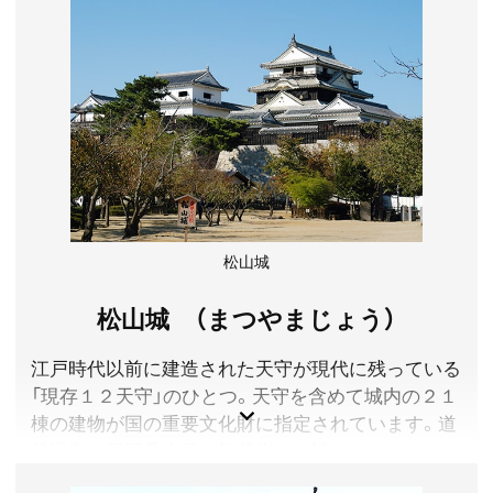
の外観は写真とは異なります）
愛媛県松山市
利用料金／大人(12歳以上)700円、小人(2～11歳)350円
営業時間／6:00～23:00(札止 22:30)
アクセス／伊予鉄道電停JR松山駅前より伊予鉄道市内
電車(道後温泉行き)で約25分 徒歩5分
所在地／愛媛県松山市道後湯之町5番6号
お問い合わせ／089-921-5141
道後温泉 公式サイト
松山城
松山城 （まつやまじょう）
江戸時代以前に建造された天守が現代に残っている
「現存１２天守」のひとつ。天守を含めて城内の２１
棟の建物が国の重要文化財に指定されています。道
後温泉や四国最大級の繁華街とも近く、ショッピン
グやグルメも一緒に楽しめます。