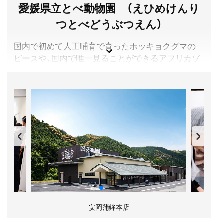
愛媛県立とべ動物園 （えひめけんり
つとべどうぶつえん）
国内で初めて人工哺育で育ったホッキョクグマの
ピースや、国内で唯一見ることができるアフリカゾ
ウの家族など、みどころたくさんです。平日にも実
施しているペンギンのお食事タイムやオランウータ
ンの綱渡りは特に人気です。週末にはエサやり体験
イベントや、飼育員によるガイドイベントなどを実
施しており、お子様はもちろん大人の方にも楽しん
でいただけます。
愛媛県伊予郡砥部町
料金／5歳以下無料、小中学生(6～14歳)100円、高校生(15
～17歳)200円、一般(18～64歳)500円、65歳以上200円
営業時間／9:00～17:00(最終入園16:30)
定休日／毎週月曜(祝日の場合は翌平日)及び12月29日か
ら1月1日
安岡蒲鉾本店