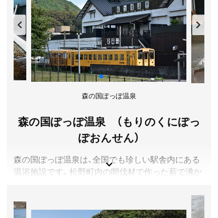
店で、「ロイズソフトクリーム」も味わうことができ
ます。
愛媛県宇和島市
料金／入館無料
営業時間／9:00～18:00 (農産物直売所8:30～18:00、フー
ドコート10:30～16:30(L.O.16:00))
定休日／無休(但し1/1は年頭休日)
森の国ぽっぽ温泉
アクセス／JR宇和島駅より徒歩約15分。JR宇和島駅よ
り路線バス(宇和島自動車)で「きさいや広場」バス停下車
森の国ぽっぽ温泉 （もりのくにぽっ
すぐ。
所在地／愛媛県宇和島市弁天町1丁目318-16
ぽおんせん）
お問い合わせ／0895-22-3934
道の駅 みなとオアシスうわじま きさいや広場
森の国ぽっぽ温泉は、全国でも珍しい駅舎内にある
温浴施設です。松野町内の間伐材で作った薪で沸か
す温泉で、地球環境にやさしいまちづくりに取り組
んでいます。暖かみのある木目の「明治(あけはる)の
湯」と、松野町の名所をイメージした岩風呂風の「滑