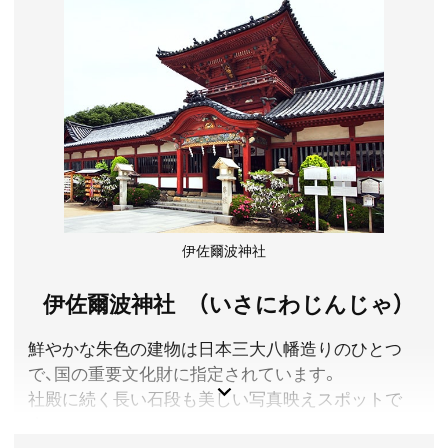
愛媛県松山市
料金／松山城 天守：大人520円、小人160円。二之丸史跡
庭園 大人200円、小人100円） ※詳しくは公式サイトをご
確認ください。
営業時間／松山城 天守・二之丸史跡庭園9:00~17:00（8月
は17時半まで営業、12月～1月は16時半まで営業）） ※詳
しくは公式サイトをご確認ください。
アクセス／JR松山駅より市内電車(道後温泉行き)で約10
分、「大街道」下車徒歩約5分
所在地／愛媛県松山市丸之内
伊佐爾波神社
お問い合わせ／089-921-4873(松山城総合事務所)
松山城 公式サイト
伊佐爾波神社 （いさにわじんじゃ）
鮮やかな朱色の建物は日本三大八幡造りのひとつ
で、国の重要文化財に指定されています。
社殿に続く長い石段も美しい写真映えスポットで
す。