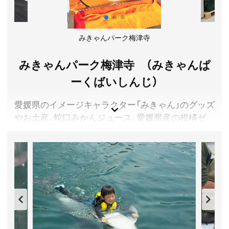
ターミナルより徒歩約3分。
所在地／愛媛県八幡浜市沖新田1581番地23
お問い合わせ／0894-21-4775(代表 有田鮮魚店)
みきゃんパーク梅津寺
どーや市場 公式サイト
みきゃんパーク梅津寺 （みきゃんぱ
ーくばいしんじ）
愛媛県のイメージキャラクター「みきゃん」のグッズ
やお土産、蛇口みかんジュース、愛媛県産の柑橘ゼ
リーを取り扱うショップや、伊予柑ソフトが人気の、
瀬戸内海が一望できるカフェがあります。
５０年以上続く柑橘農家「石丸農園」運営で、柑橘に
特化した施設です。時期によりみかん加工場の窓越
見学ができることも。
愛媛県松山市
入館料／無料
営業時間／10:00～16:30 ※季節・曜日によって変動あ