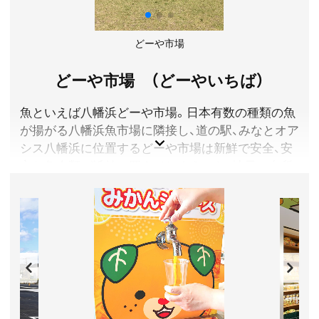
学生900円
営業時間／【鉱山観光】9:00～18:00(最終受付は17:00・季
節により変動あり) ※バスツアー、砂金採り体験の営業
どーや市場
時間については公式サイトをご確認ください。
定休日／毎年2月に2週間程度休館
どーや市場 （どーやいちば）
アクセス／JR新居浜駅より車で約20分 ※詳しくは公
式サイトをご確認ください。
魚といえば八幡浜どーや市場。日本有数の種類の魚
所在地／愛媛県新居浜市立川町707-3
が揚がる八幡浜魚市場に隣接し、道の駅、みなとオア
お問い合わせ／0897-43-1801
シス八幡浜に位置するどーや市場は新鮮で安全、安
マイントピア別子 公式サイト
心な魚介類が浜値で買えてしまうから、地元の台所
として親しまれ、毎日のように通う常連客が多いこ
とでも有名です。
愛媛県八幡浜市
入場料／無料
営業時間／8:00～16:00(売り切れにより閉店する場合も
あり)
定休日／不定休
アクセス／JR八幡浜駅より車で約5分。八幡浜フェリー