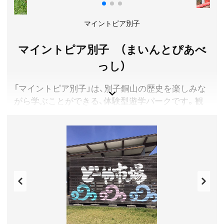
マイントピア別子
マイントピア別子 （まいんとぴあべ
っし）
「マイントピア別子」は、別子銅山の歴史を楽しみな
がら学ぶことができる、体験型遊学パークです。観
光列車に乗車できる「鉱山観光」や、「東洋のマチュ
ピチュ」と呼ばれる絶景を味わえる「東平（とうなる）
ゾーン」に向かうバスツアーがオススメです。温泉
施設やおみやげコーナーもございますので、気軽に
お立ち寄りくださいませ。
愛媛県新居浜市
料金／【鉱山観光】大人1,300円、中高生900円、3歳以上
700円 【砂金採り体験】中学生以上650円、3歳～小学生
550円 【東平バスツアー】中学生以上1,500円、3歳～小