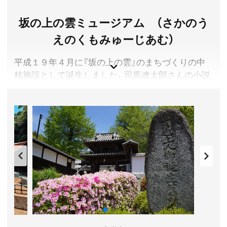
アクセス／JR予土線 二名駅より徒歩約3分
所在地／愛媛県宇和島市三間町中野中293
坂の上の雲ミュージアム （さかのう
お問い合わせ／0895-58-2155
えのくもみゅーじあむ）
安岡蒲鉾 公式サイト
平成１９年４月に『坂の上の雲』のまちづくりの中
核施設として誕生しました。司馬遼太郎さんの小説
『坂の上の雲』には、この物語の３人の主人公である
松山出身の俳人正岡子規と軍人の秋山好古、真之兄
弟をはじめ、近代国家の形成期の世界や日本で起き
た出来事、その中で生きた人びとの人生など多くの
物語が描かれ、現代を生きる私たちに大きな示唆を
与えてくれます。本ミュージアムでは、これらを
テーマにした展示や様々な催しを行うことで訪れた
方々に歴史を学び、未来への思索を深めていただき
たいと願っています。
愛媛県松山市
観覧料／一般400円、65歳以上200円、高校生200円、中学