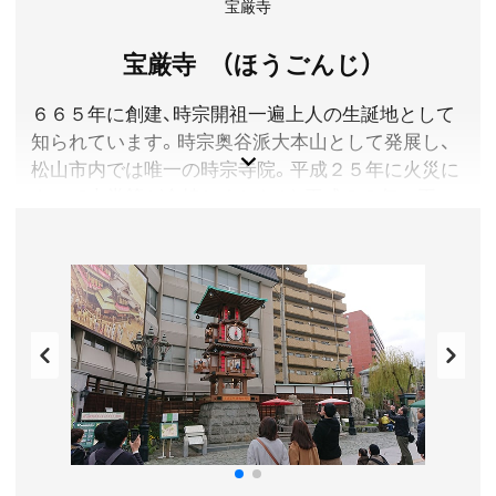
宝厳寺
生以下は無料
開館時間／9:00〜18:30(入館は18:00まで)
宝厳寺 （ほうごんじ）
休館日／毎週月曜日(休日の場合は開館、ほか臨時開館あ
り)
６６５年に創建、時宗開祖一遍上人の生誕地として
アクセス／JR松山駅より市内電車(道後温泉行)で「大街
知られています。時宗奥谷派大本山として発展し、
道」下車、徒歩約2分(所要時間 約10分)
所在地／愛媛県松山市一番町三丁目20番地
松山市内では唯一の時宗寺院。平成２５年に火災に
お問い合わせ／089-915-2600
よって本堂等が全焼しましたが、平成２８年に再
坂の上の雲ミュージアム 公式サイト
建。境内には多くの句碑や歌碑があり、春には桜、秋
には銀杏が楽しめます。また松山城や市内が望め、
夕焼けスポットとしても有名で、多くの参拝者が訪
れています。
愛媛県松山市
拝観料／無料
参拝時間／9:00～17:00
定休日／なし
アクセス／伊予鉄道(市内電車)道後温泉行で終点「道後
温泉」駅下車、徒歩約7分