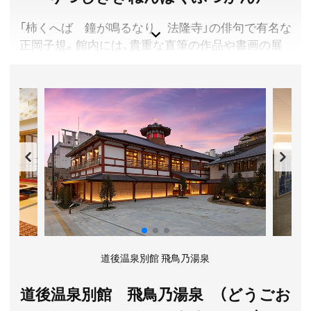
「柿くへば 鐘が鳴るなり 法隆寺」の俳句で有名な
正岡子規。館内には、貴重な直筆の作品や書画の展
示はもちろん、子規と漱石が同居した愚陀佛庵（１
階）が復元されており、庵の中で子規や漱石の気分を
味わうことができます。インストラクターの展示解
説（要予約）や音声ガイドの貸出も行っており、常設
展示室内には俳句を特製短冊に印刷できるコーナー
も設置しています。来館記念に一句作ってみてはい
かがでしょうか。
愛媛県松山市
料金／400円、65歳以上の高齢者200円(証明書提示要) ※
高校生以下無料。特別展・特別企画展観覧料は別に定め
ます。
道後温泉別館 飛鳥乃湯泉
開館時間／5月1日～10月31日 9:00～18:00(入館は17:30
まで)、11月1日～4月30日 9:00～17:00(入館は16:30まで)
道後温泉別館 飛鳥乃湯泉 （どうごお
定休日／火曜日(祝日の場合は翌日)、年度・シーズンに
よって変更がありますので、詳しくは公式サイトをご確