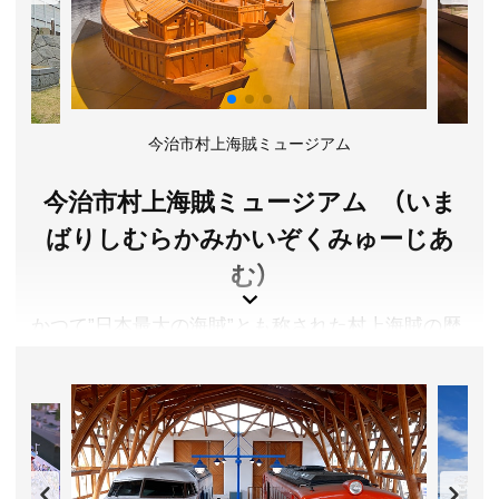
入場料／無料
営業時間／【しらすパークはなはな(売店)】3月～10月
9:00～17:30、11月～2月 9:00～17:00 【しらす食堂はな
はな】10:00～16:30（L.O.16:00)
定休日／売店・食堂:不定休、カフェ:水曜日
アクセス／八幡浜駅より伊予鉄南予バス(三崎行)で約1
今治市村上海賊ミュージアム
時間「三崎港口」バス停下車すぐ。 ※詳しくは公式サイ
トをご確認ください。
今治市村上海賊ミュージアム （いま
所在地／愛媛県西宇和郡伊方町三崎1700-11
ばりしむらかみかいぞくみゅーじあ
お問い合わせ／0120-133-004
む）
佐田岬はなはな 公式サイト
かつて”日本最大の海賊”とも称された村上海賊の歴
史・文化を紹介する、日本唯一の「海賊」をテーマに
したミュージアム。日本遺産に認定された村上海賊
のストーリーをわかりやすく学ぶことができます。
能島村上家に伝わる古文書や美術工芸品、能島城跡
出土品等を展示。展望室からは、本拠地の一つであ
る能島城跡（国指定史跡）を望むことができます。