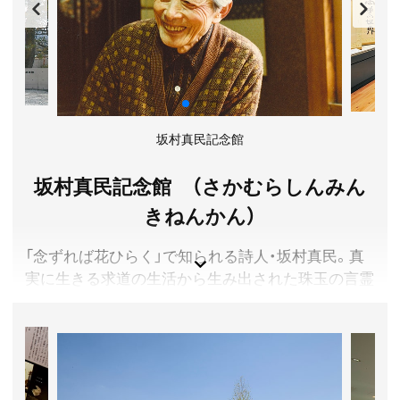
展示されている他、鉄道の一日を、ナレーションと照
明の変化で紹介する「大型鉄道ジオラマ」がありま
す。夜の演出はドラマチックで、おとなの方も楽し
める内容です。
愛媛県西条市
入館料／四国鉄道文化館 高校生以上300円、小・中学生
坂村真民記念館
100円、未就学児無料 ※十河信二記念館・観光交流セン
ターは入館無料
坂村真民記念館 （さかむらしんみん
開館時間／9:00～17:00(最終入館16:30)
きねんかん）
定休日／水曜日(水曜日が祝日の場合は翌日休館) ※観
光交流センターは無休
「念ずれば花ひらく」で知られる詩人・坂村真民。真
アクセス／JR予讃線 伊予西条駅よりすぐ
所在地／愛媛県西条市大町798番地1
実に生きる求道の生活から生み出された珠玉の言霊
お問い合わせ／0897-47-3855
は、悩みや苦しみに沈む人々の光となってきまし
鉄道歴史パーク in SAIJO 公式サイト
た。彼が晩年を過ごした砥部に建てられた坂村真民
記念館は、素朴で清澄な空気に満ちた場所。ゆっく
りと詩の世界にひたり、真民さんの人柄に触れてく
ださい。