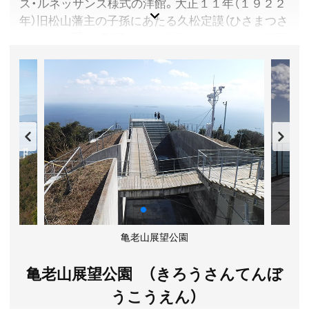
ス・ルネッサンス様式の洋館。大正１１年（１９２２
年）旧松山藩主の子孫にあたる久松定謨（ひさまつさ
だこと）伯爵が、別邸として建設したものです。陸軍
駐在武官としてフランス生活が長かった定謨伯爵好
みの洋館は、当時最高の社交の場として各界名士が
集まり、皇族方がご来県の際は、必ず立ち寄られたそ
うです。また、裕仁親王（後の昭和天皇）の松山訪問
に合わせ、完成を急がせたとも伝えられています。
戦禍を免れ、建築当時の様子をそのまま残す貴重な
建築物として、昭和６０年（１９８５年）に愛媛県指
定有形文化財となり、平成２３年（２０１１年）には
萬翠荘本館と管理人舎の２棟が、国重要文化財に指
定されました。
建築そのものも美術品ですが、現在は絵画、掛け軸、
亀老山展望公園
伝統芸術品、各種イベント、個展を随時行なっていま
す。
亀老山展望公園 （きろうさんてんぼ
愛媛県松山市
うこうえん）
観覧料／大人400円、小中高校生200円(要証明書)、未就学