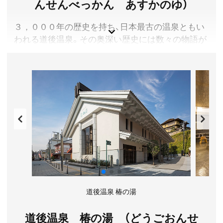
んせんべっかん あすかのゆ）
認ください。
アクセス／市内電車 道後温泉駅より徒歩約5分 道後公園
３，０００年の歴史を持ち、日本最古の温泉ともい
内
われる道後温泉。その奥深い歴史には数々の物語が
所在地／愛媛県松山市道後公園1-30
残ります。その物語を愛媛が誇る伝統工芸や匠の技
お問い合わせ／089-931-5566
で表現。上質な温泉の癒しと共に感性を刺激する作
松山市立子規記念博物館 公式サイト
品をお楽しみください。
愛媛県松山市
料金／詳しくは公式サイトをご確認ください。
営業時間／6:00～23:00(札止22:30)
定休日／なし(年に1回臨時休館あり)
アクセス／JR松山駅より路面電車で約25分「道後温泉」
駅下車、徒歩約5分。伊予鉄道 松山市駅より路面電車で
約20分「道後温泉」駅下車、徒歩約5分。
所在地／愛媛県松山市道後湯之町19-22
お問い合わせ／089-932-1126(道後温泉コンソーシアム)
道後温泉 椿の湯
道後温泉別館 飛鳥乃湯泉 公式サイト
道後温泉 椿の湯 （どうごおんせ