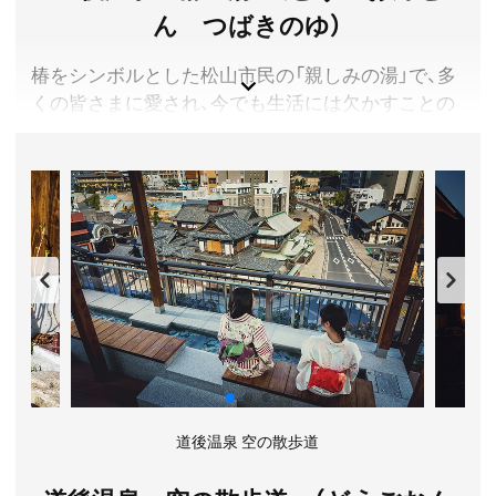
ん つばきのゆ）
椿をシンボルとした松山市民の「親しみの湯」で、多
くの皆さまに愛され、今でも生活には欠かすことの
できない公衆浴場です。蔵屋敷風の落ち着いた雰囲
気で、浴室には花崗岩が使われ、道後温泉特有の湯釜
も置かれています。また、建物全体がＬ型で、特徴的
な外観が目を引きます。温泉は、道後温泉本館と同
じく無加温・無加水の「源泉かけ流し」の湯です。
愛媛県松山市
料金／12歳以上 450円、2歳〜11歳 150円
営業時間／6:30～23:00(札止22:30)
定休日／なし(年に1回臨時休館あり)
アクセス／JR松山駅前より路面電車で約25分「道後温
泉」駅下車、徒歩約5分。伊予鉄道 松山市駅より路面電車
で約20分「道後温泉」駅下車、徒歩約5分。
道後温泉 空の散歩道
所在地／愛媛県松山市道後湯之町19-22
お問い合わせ／089-935-6586(道後温泉コンソーシアム)