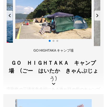
床(なめとこ)の湯」があり、酒樽を使った珍しい露天
風呂やサウナ、家族風呂も完備しております。無料
の足湯も駅前にあります。虹の森公園や滑床渓谷
(なめとこけいこく)や河後森城跡(かごもりじょうあ
と)の観光後に、疲れを癒すのに最適です。
愛媛県北宇和郡松野町
料金／大人(高校生以上)550円、65歳以上450円、中学生
350円、小学生200円、小学生未満無料 ※各種割引等の詳
GO HIGHTAKA キャンプ場
細は公式サイトをご確認ください。
営業時間／10:00～20:00(19:30札止め)
ＧＯ ＨＩＧＨＴＡＫＡ キャンプ
定休日／第２月曜日(祝日の場合は翌日) ※８月は第１月
曜日
場 （ごー はいたか きゃんぷじょ
アクセス／JR宇和島駅よりJR松丸駅まで約45分。JR江
う）
川崎よりJR松丸駅まで約25分。JR宇和島駅より車で約
20分。松山自動車道 三間ICより車で約20分。四万十市江
宇和島の三浦半島先端にある海が目の前のキャンプ
川崎より車で約15分。
場。釣りやシーカヤック、シュノーケリングなど、海
所在地／愛媛県北宇和郡松野町大字松丸1661-13
お問い合わせ／0895-20-5526
のアクティビィティには絶好のロケーション。透明
森の国ぽっぽ温泉 公式サイト