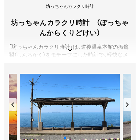
所在地／愛媛県松山市道後湯月町5-4
坊っちゃんカラクリ時計
お問い合わせ／089-946-2418
坊っちゃんカラクリ時計 （ぼっちゃ
んからくりどけい）
「坊っちゃんカラクリ時計」は、道後温泉本館の振鷺
閣（しんろかく）をモチーフにした時計で、軽快なメ
ロディにのって時計台がせり上がり、夏目漱石の小
説「坊っちゃん」の登場人物が現れます。
平日８時〜２２時の１時間ごと、土日祝日等は３０
分ごとに作動します。
愛媛県松山市
アクセス／伊予鉄道 道後温泉駅より徒歩約1分
所在地／愛媛県松山市道後湯之町
お問い合わせ／089-948-6556