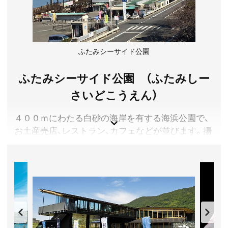
愛媛県今治市
入場料／大人(中学生以上)500円、小人(4歳以上)400円
※ふれあいコース・スイムコースの詳細に関しては公式
サイトをご確認ください。
営業時間／9:00～17:00
ふたみシーサイド公園
定休日／悪天候時(海況、台風等の悪天候により臨時休業
する場合があります。)
ふたみシーサイド公園 （ふたみしー
アクセス／JR今治駅または福山駅よりバスで「伯方島
さいどこうえん）
BS」下車、徒歩約5分
所在地／愛媛県今治市伯方町叶浦1673
４００ｍにわたる白砂の海岸を有する海浜公園で、
お問い合わせ／0897-72-8787
お土産売店、レストラン、カフェなどが並びます。揚
ドルフィンファームしまなみ 公式サイト
げたてのじゃこ天や海産物、柑橘をはじめとした農
産物、老舗の醤油など、伊予市ならではの特産品も大
人気。
夕日観賞、海水浴、パラグライダーと、陸・海・空の魅
力あふれる公園です。
愛媛県伊予市
入場料／無料